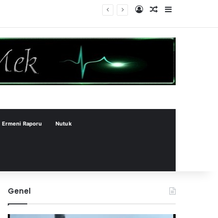
Kayıt Ol
Rastgele Makale
Kenar Bölme
Ermeni Raporu
Nutuk
Genel