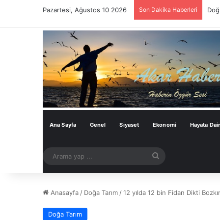
Pazartesi, Ağustos 10 2026
Son Dakika Haberleri
Doğu
Ana Sayfa
Genel
Siyaset
Ekonomi
Hayata Dai
Arama
yap
...
Anasayfa
/
Doğa Tarım
/
12 yılda 12 bin Fidan Dikti Boz
Doğa Tarım