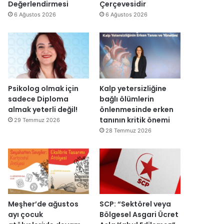
y
v
Değerlendirmesi
Çerçevesidir
e
a
6 Ağustos 2026
6 Ağustos 2026
n
r
i
:
d
“
e
T
n
e
a
p
ç
k
Psikolog olmak için
Kalp yetersizliğine
ı
i
sadece Diploma
bağlı ölümlerin
l
m
almak yeterli değil!
önlenmesinde erken
d
m
tanının kritik önemi
29 Temmuz 2026
ı
a
28 Temmuz 2026
h
k
e
m
e
y
e
Meşher’de ağustos
SCP: “Sektörel veya
d
ayı çocuk
Bölgesel Asgari Ücret
e