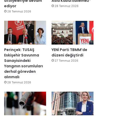
atölyeleriyle devam
Asla Kabul Edilemez”
ğ
ediyor
28 Temmuz 2026
i
28 Temmuz 2026
l
ş
i
r
k
e
t
Perinçek: TUSAŞ
YENİ Parti TBMM’de
l
Eskişehir Savunma
düzeni değiştirdi
e
Sanayisindeki
27 Temmuz 2026
r
Yangının sorumluları
e
derhal görevden
”
alınmalı
28 Temmuz 2026