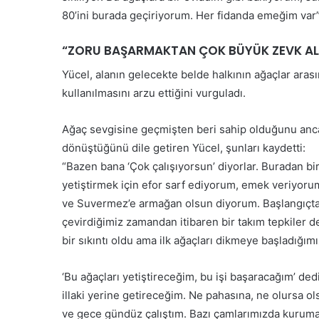
i
i
80’ini burada geçiriyorum. Her fidanda emeğim var”
Ü
y
c
e
r
“ZORU BAŞARMAKTAN ÇOK BÜYÜK ZEVK AL
t
e
s
Yücel, alanın gelecekte belde halkının ağaçlar arasın
t
e
A
kullanılmasını arzu ettiğini vurguladı.
v
s
i
l
n
Ağaç sevgisine geçmişten beri sahip olduğunu anc
a
c
dönüştüğünü dile getiren Yücel, şunları kaydetti:
K
i
“Bazen bana ‘Çok çalışıyorsun’ diyorlar. Buradan bir
a
y
b
yetiştirmek için efor sarf ediyorum, emek veriyorum
a
u
r
ve Suvermez’e armağan olsun diyorum. Başlangıçta 
l
ı
çevirdiğimiz zamandan itibaren bir takım tepkiler de
E
m
bir sıkıntı oldu ama ilk ağaçları dikmeye başladığımı
d
k
i
a
l
‘Bu ağaçları yetiştireceğim, bu işi başaracağım’ d
l
e
m
illaki yerine getireceğim. Ne pahasına, ne olursa 
m
a
ve gece gündüz çalıştım. Bazı çamlarımızda kuruma
e