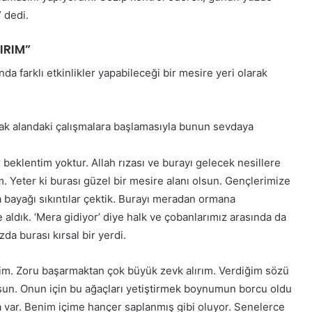
e
 dedi.
y
y
IRIM”
a
h
da farklı etkinlikler yapabileceği bir mesire yeri olarak
’
p
r
o
ak alandaki çalışmalara başlamasıyla bunun sevdaya
j
e
 beklentim yoktur. Allah rızası ve burayı gelecek nesillere
s
. Yeter ki burası güzel bir mesire alanı olsun. Gençlerimize
i
t
bayağı sıkıntılar çektik. Burayı meradan ormana
a
 aldık. ‘Mera gidiyor’ diye halk ve çobanlarımız arasında da
m
zda burası kırsal bir yerdi.
a
m
edim. Zoru başarmaktan çok büyük zevk alırım. Verdiğim sözü
l
a
olsun. Onun için bu ağaçları yetiştirmek boynumun borcu oldu
n
 var. Benim içime hançer saplanmış gibi oluyor. Senelerce