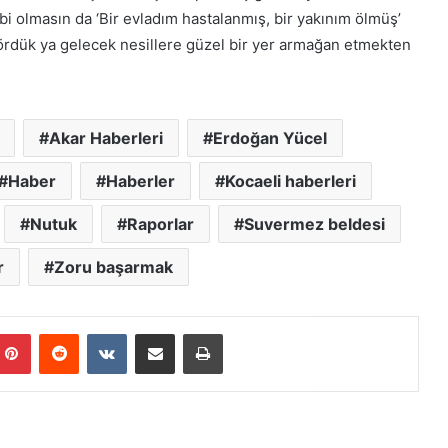
d
 olmasın da ‘Bir evladım hastalanmış, bir yakınım ölmüş’
ı
 gördük ya gelecek nesillere güzel bir yer armağan etmekten
Akar Haberleri
Erdoğan Yücel
Haber
Haberler
Kocaeli haberleri
Nutuk
Raporlar
Suvermez beldesi
r
Zoru başarmak
Pinterest
Reddit
VKontakte
E-Posta ile paylaş
Yazdır