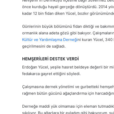
Nevşehir’in Derinkuyu ilçesine bağlı Suvermez beld
Konusunda Açıklaması
Ücret Asla Kabul Edile
ö
önce kurduğu hayali gerçeğe dönüştürdü. 2014 yıl
r
kadar 12 bin fidan diken Yücel, bozkır görünümündek
e
l
v
Günlerinin büyük bölümünü fidan diktiği ve bakımını
e
ormanlık alana adeta gözü gibi bakıyor. Çalışmalar
y
Kültür ve Yardımlaşma Derneği
ni kuran Yücel, 340
a
G
B
geçirilmesini de sağladı.
e
ö
n
l
HEMŞERİLERİ DESTEK VERDİ
ç
g
l
e
Erdoğan Yücel, yeşile hasret beldeye değerli bir mi
e
s
fedakarca gayret ettiğini söyledi.
r
e
30 Mayıs 2026
i
’ın Tedavisi Yoğun
Gençlerin mezuniyet se
l
n
Çalışmasına dernek yönetimi ve gurbetteki hemşehri
A
vam Ediyor
kalmayacak
m
rağmen bütün gücünü ağaçlandırma için harcadığını 
s
e
g
z
a
u
Derneğe maddi yük olmaması için eleman tutmadıkl
r
n
sıkılıyor. Bu ağaçlara bir evladım gibi bakıyorum,