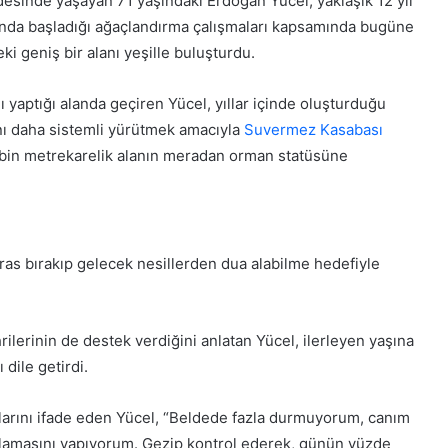
esinde yaşayan 71 yaşındaki Erdoğan Yücel, yaklaşık 12 yıl
mez”
Özgür Özel CHP’den istifa etti
C
ında başladığı ağaçlandırma çalışmaları kapsamında bugüne
H
i geniş bir alanı yeşille buluşturdu.
P
’
d
 yaptığı alanda geçiren Yücel, yıllar içinde oluşturduğu
e
ını daha sistemli yürütmek amacıyla
Suvermez Kasabası
n
 bin metrekarelik alanın meradan orman statüsüne
i
K
s
o
t
n
i
y
f
a
a
ras bırakıp gelecek nesillerden dua alabilme hedefiyle
’
e
d
t
30 Mayıs 2026
a
vinci yarım
Konya’da ‘Genç Seyyah’ projesi
t
‘
lerinin de destek verdiğini anlatan Yücel, ilerleyen yaşına
i
tamamlandı
G
dile getirdi.
e
n
ç
arını ifade eden Yücel, “Beldede fazla durmuyorum, canım
S
 sulamasını yapıyorum. Gezip kontrol ederek, günün yüzde