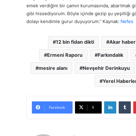
y
z
emek verdiğim bir çamın kurumasında, abartmak gibi
a
”
gibi hissediyorum. Böyle içinde gezip şu yeşilliği
c
a
dolayı kendimle gurur duyuyorum.” Kaynak:
Nefes
k
12 bin fidan dikti
Akar haber
Ermeni Raporu
Farkındalık
mesire alanı
Nevşehir Derinkuyu
Yerel Haberle
LinkedIn
Tumblr
Facebook
X