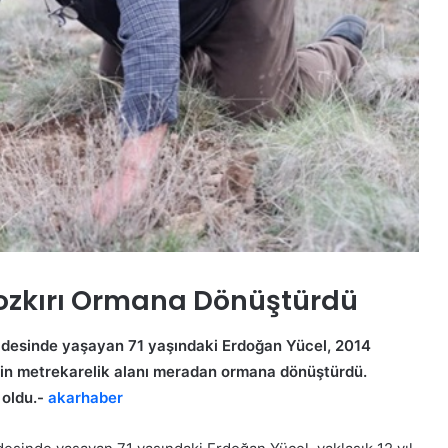
ı
k
o
n
u
ş
u
y
o
r
Ö
z
i Bozkırı Ormana Dönüştürdü
g
ü
eldesinde yaşayan 71 yaşındaki Erdoğan Yücel, 2014
r
bin metrekarelik alanı meradan ormana dönüştürdü.
Ö
z
 oldu.-
akarhaber
e
gesel Asgari
24 Temmuz 2026
l