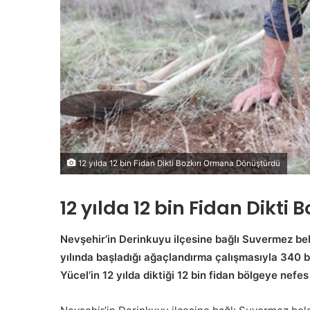
e
s
i
K
a
m
u
o
y
u
n
12 yılda 12 bin Fidan Dikti Bozkırı Ormana Dönüştürdü
a
T
S
a
C
12 yılda 12 bin Fidan Dikt
n
P
ı
:
Nevşehir’in Derinkuyu ilçesine bağlı Suvermez b
t
“
yılında başladığı ağaçlandırma çalışmasıyla 340 
ı
S
l
e
Yücel’in 12 yılda diktiği 12 bin fidan bölgeye nefes
28 Temmuz 2026
d
k
n Mekke Savunma
SCP: “Sektörel veya Böl
ı
t