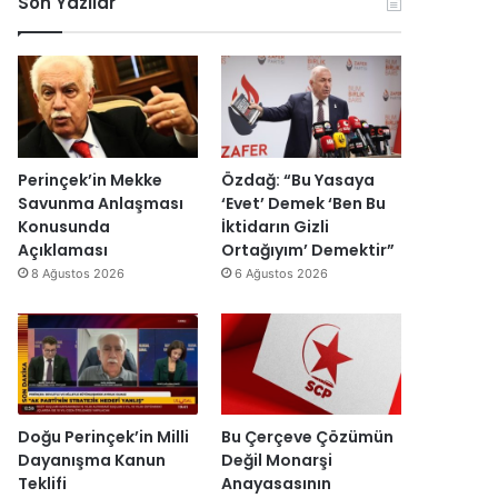
Son Yazılar
r
k
r
ç
k
o
u
i
e
n
ş
s
s
o
t
i
H
m
u
E
a
i
r
s
i
k
m
r
n
D
a
a
Perinçek’in Mekke
Özdağ: “Bu Yasaya
d
ü
s
I
Savunma Anlaşması
‘Evet’ Demek ‘Ben Bu
i
z
ı
ş
Konusunda
İktidarın Gizli
r
e
y
ı
Açıklaması
Ortağıyım’ Demektir”
”
n
ı
k
8 Ağustos 2026
6 Ağustos 2026
d
l
’
i
l
t
r
a
a
”
r
n
s
m
o
e
n
s
Doğu Perinçek’in Milli
Bu Çerçeve Çözümün
r
a
Dayanışma Kanun
Değil Monarşi
a
j
Teklifi
Anayasasının