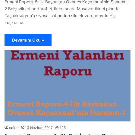
Ermeni Raporu-5-İlk Başbakan Ovanes Kaçaznuni’nin Sunumu-
2 Bolşevikleri bertaraf ettikten sonra Musavat ikinci planda
Taşnaksutyun’u siyasal sahneden silmek zorundaydı. Hiç
kuşkusuz…
Devamını Oku »
editor
13 Haziran 2017
126