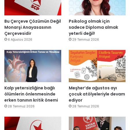
m
r
”
a
s
m
o
l
n
Bu Çerçeve Çözümün Değil
Psikolog olmak için
a
r
Monarşi Anayasasının
sadece Diploma almak
n
a
Çerçevesidir
yeterli değil!
d
y
6 Ağustos 2026
29 Temmuz 2026
ı
e
n
i
d
e
n
a
Kalp yetersizliğine bağlı
Meşher’de ağustos ayı
ç
ölümlerin önlenmesinde
çocuk atölyeleriyle devam
ı
erken tanının kritik önemi
ediyor
l
d
28 Temmuz 2026
28 Temmuz 2026
ı