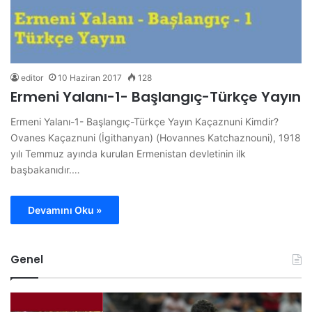
editor
10 Haziran 2017
128
Ermeni Yalanı-1- Başlangıç-Türkçe Yayın
Ermeni Yalanı-1- Başlangıç-Türkçe Yayın Kaçaznuni Kimdir?
Ovanes Kaçaznuni (İgithanyan) (Hovannes Katchaznouni), 1918
yılı Temmuz ayında kurulan Ermenistan devletinin ilk
başbakanıdır.…
Devamını Oku »
Genel
B
B