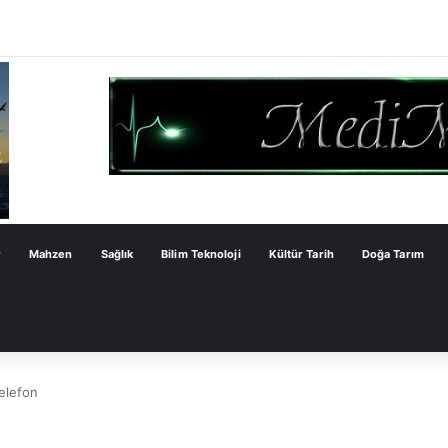
ve Çözümün Değil Monarşi Anayasasının Çerçevesidir
r
Mahzen
Sağlık
Bilim Teknoloji
Kültür Tarih
Doğa Tarım
elefon