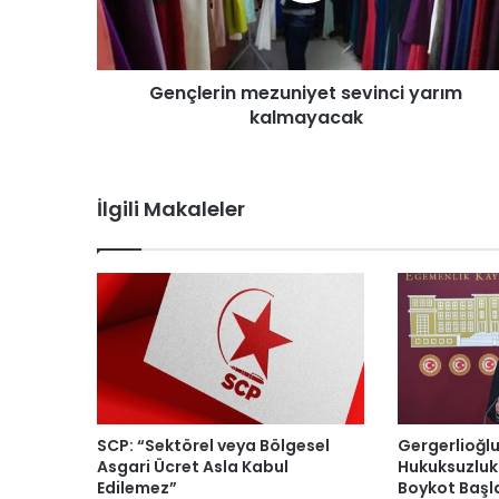
y
a
c
a
Gençlerin mezuniyet sevinci yarım
k
kalmayacak
İlgili Makaleler
SCP: “Sektörel veya Bölgesel
Gergerlioğlu:
Asgari Ücret Asla Kabul
Hukuksuzluk
Edilemez”
Boykot Başl