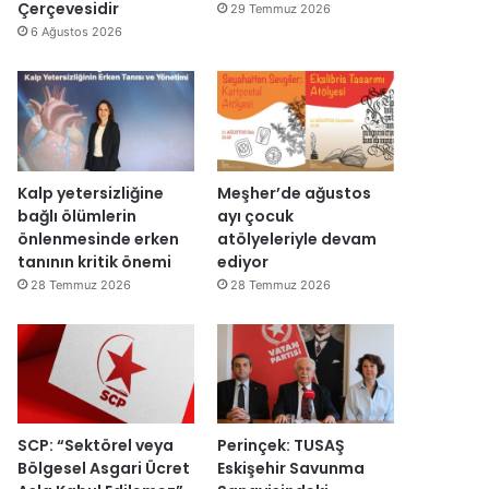
y
v
Çerçevesidir
29 Temmuz 2026
e
a
6 Ağustos 2026
n
r
i
:
d
“
e
T
n
e
a
p
ç
k
Kalp yetersizliğine
Meşher’de ağustos
ı
i
bağlı ölümlerin
ayı çocuk
l
m
önlenmesinde erken
atölyeleriyle devam
d
m
tanının kritik önemi
ediyor
ı
a
28 Temmuz 2026
28 Temmuz 2026
h
k
e
m
e
y
e
SCP: “Sektörel veya
Perinçek: TUSAŞ
d
Bölgesel Asgari Ücret
Eskişehir Savunma
e