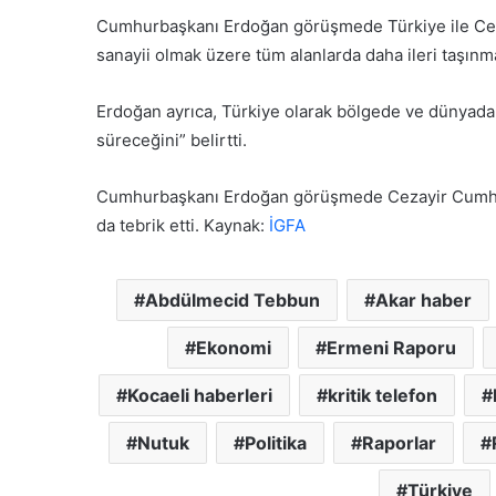
Kabul Edilemez”
Özgür Özel CHP’den isti
C
Cumhurbaşkanı Erdoğan görüşmede Türkiye ile Cezayi
H
sanayii olmak üzere tüm alanlarda daha ileri taşınması
P
’
d
Erdoğan ayrıca, Türkiye olarak bölgede ve dünyada b
e
süreceğini” belirtti.
n
i
G
Cumhurbaşkanı Erdoğan görüşmede Cezayir Cumhur
s
e
t
da tebrik etti. Kaynak:
İGFA
n
i
ç
f
l
a
e
Abdülmecid Tebbun
Akar haber
e
r
t
30 Mayıs 2026
i
Ekonomi
Ermeni Raporu
r’ın Tedavisi Yoğun
Gençlerin mezuniyet s
t
n
i
vam Ediyor
kalmayacak
m
Kocaeli haberleri
kritik telefon
e
z
Nutuk
Politika
Raporlar
u
n
Türkiye