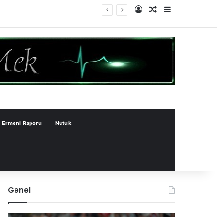
Kayıt Ol
Rastgele Makale
Kenar Bölme
Ermeni Raporu
Nutuk
Genel