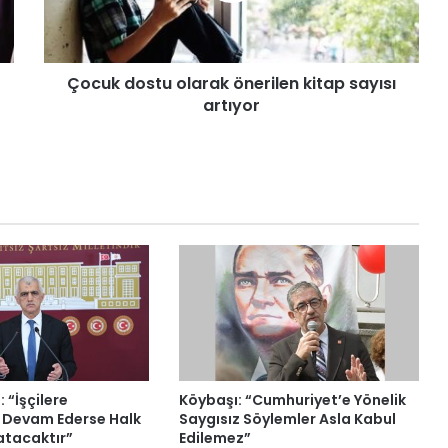
d
ı
Çocuk dostu olarak önerilen kitap sayısı
artıyor
 “İşçilere
Köybaşı: “Cumhuriyet’e Yönelik
 Devam Ederse Halk
Saygısız Söylemler Asla Kabul
atacaktır”
Edilemez”