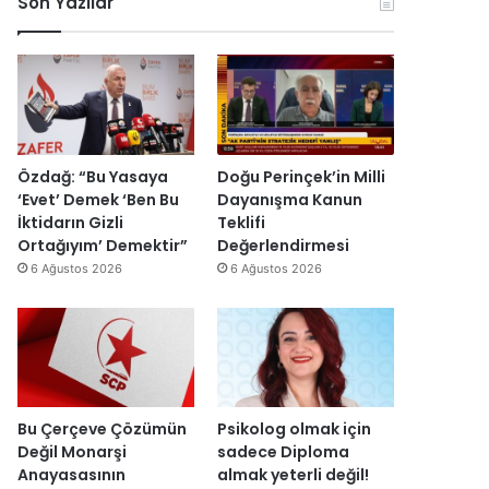
Son Yazılar
k
l
r
ç
o
e
u
i
n
n
ş
s
o
d
t
i
m
i
u
E
i
r
r
s
k
d
m
r
D
i
a
a
Özdağ: “Bu Yasaya
Doğu Perinçek’in Milli
ü
s
I
‘Evet’ Demek ‘Ben Bu
Dayanışma Kanun
z
ı
ş
İktidarın Gizli
Teklifi
e
y
ı
Ortağıyım’ Demektir”
Değerlendirmesi
n
ı
k
6 Ağustos 2026
6 Ağustos 2026
d
l
’
i
l
t
r
a
a
”
r
n
s
m
o
e
n
s
Bu Çerçeve Çözümün
Psikolog olmak için
r
a
Değil Monarşi
sadece Diploma
a
j
Anayasasının
almak yeterli değil!