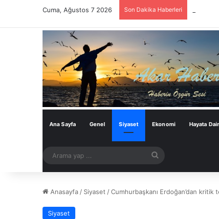
Cuma, Ağustos 7 2026
Son Dakika Haberleri
Bu Çerçe
Ana Sayfa
Genel
Siyaset
Ekonomi
Hayata Dai
Arama
yap
...
Anasayfa
/
Siyaset
/
Cumhurbaşkanı Erdoğan’dan kritik t
Siyaset