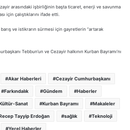
fa etti
Herkes Haindir”
t
r arasındaki işbirliğinin başta ticaret, enerji ve savunma
a
 için çalıştıklarını ifade etti.
t
ü
r
arış ve istikrarın sürmesi için gayretlerin “artarak
k
’
e
K
başkanı Tebbun’un ve Cezayir halkının Kurban Bayramı’nı
H
o
a
n
k
y
a
a
r
’
Akar Haberleri
Cezayir Cumhurbaşkanı
e
d
t
30 Mayıs 2026
a
Farkındalık
Gündem
Haberler
evinci yarım
Konya’da ‘Genç Seyyah’ projesi
E
‘
d
tamamlandı
G
Kültür-Sanat
Kurban Bayramı
Makaleler
e
e
n
n
Recep Tayyip Erdoğan
sağlık
Teknoloji
H
ç
e
S
Yerel Haberler