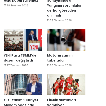
Asla Kabul Edilemez”
Sanayisindeki
ğ
Yangının sorumluları
28 Temmuz 2026
i
derhal görevden
l
alınmalı
ş
28 Temmuz 2026
i
r
k
e
t
l
e
YENİ Parti TBMM’de
Motorin zammı
r
düzeni değiştirdi
tabelada!
e
27 Temmuz 2026
26 Temmuz 2026
”
Gizli tanık: “Hürriyet
Filenin Sultanları
Makam odasında
Şampiyon