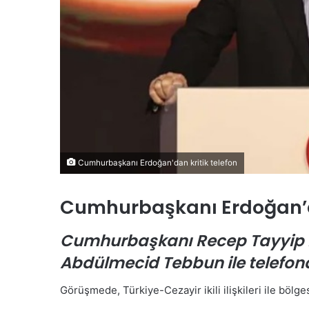
e
s
i
K
a
m
u
o
y
u
n
Cumhurbaşkanı Erdoğan'dan kritik telefon
a
T
Ö
a
z
Cumhurbaşkanı Erdoğan’da
n
g
ı
ü
Cumhurbaşkanı Recep Tayyip 
t
r
Abdülmecid Tebbun ile telefon
ı
Ö
l
z
d
e
Görüşmede, Türkiye-Cezayir ikili ilişkileri ile bölge
el veya Bölgesel Asgari
24 Temmuz 2026
ı
l