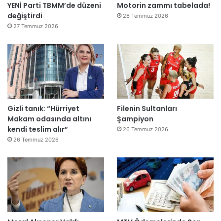
YENİ Parti TBMM’de düzeni
Motorin zammı tabelada!
l
değiştirdi
e
26 Temmuz 2026
r
27 Temmuz 2026
e
”
Gizli tanık: “Hürriyet
Filenin Sultanları
Makam odasında altını
Şampiyon
kendi teslim alır”
26 Temmuz 2026
26 Temmuz 2026