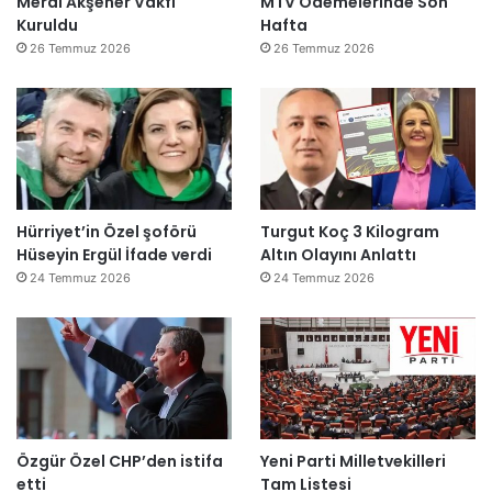
Meral Akşener Vakfı
MTV Ödemelerinde Son
Kuruldu
Hafta
26 Temmuz 2026
26 Temmuz 2026
Hürriyet’in Özel şoförü
Turgut Koç 3 Kilogram
Hüseyin Ergül İfade verdi
Altın Olayını Anlattı
24 Temmuz 2026
24 Temmuz 2026
Özgür Özel CHP’den istifa
Yeni Parti Milletvekilleri
etti
Tam Listesi