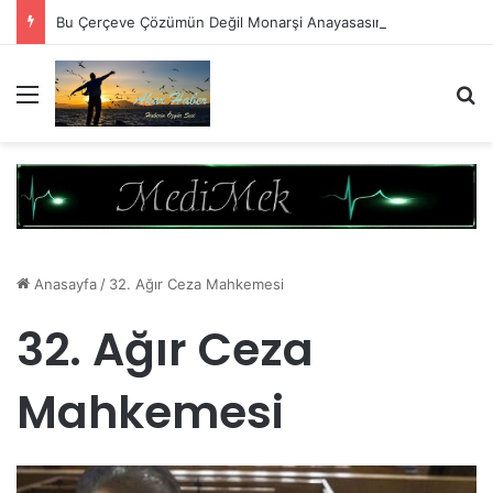
Bu Çerçeve Çözümün Değil Monarşi Anayasasının Çerçevesidir
Menü
A
Anasayfa
/
32. Ağır Ceza Mahkemesi
32. Ağır Ceza
Mahkemesi