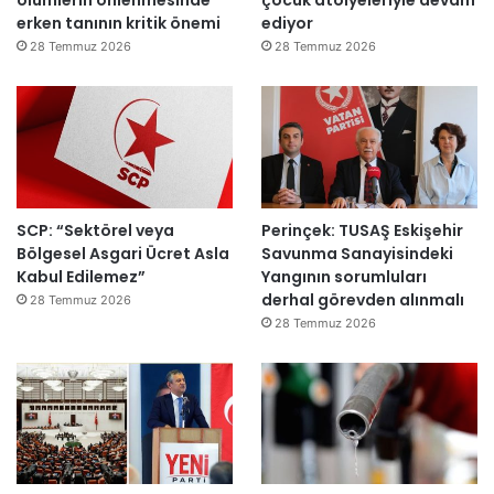
erken tanının kritik önemi
ediyor
l
m
d
m
28 Temmuz 2026
28 Temmuz 2026
ı
a
h
k
e
m
e
y
SCP: “Sektörel veya
Perinçek: TUSAŞ Eskişehir
e
Bölgesel Asgari Ücret Asla
Savunma Sanayisindeki
d
Kabul Edilemez”
Yangının sorumluları
e
derhal görevden alınmalı
ğ
28 Temmuz 2026
i
28 Temmuz 2026
l
ş
i
r
k
e
t