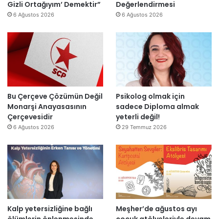
ı
ş
Gizli Ortağıyım’ Demektir”
Değerlendirmesi
z
y
ı
6 Ağustos 2026
6 Ağustos 2026
e
ı
k
n
l
’
d
l
t
i
a
a
r
r
n
”
s
m
o
e
n
s
Bu Çerçeve Çözümün Değil
Psikolog olmak için
r
a
Monarşi Anayasasının
sadece Diploma almak
a
j
Çerçevesidir
yeterli değil!
y
v
6 Ağustos 2026
29 Temmuz 2026
e
a
n
r
i
:
d
“
e
T
n
e
a
p
Kalp yetersizliğine bağlı
Meşher’de ağustos ayı
ç
k
ölümlerin önlenmesinde
çocuk atölyeleriyle devam
ı
i