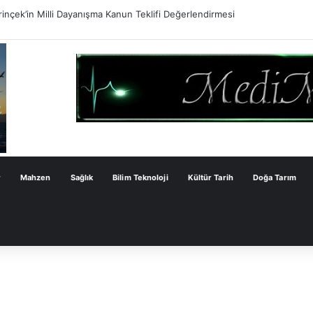
ve Çözümün Değil Monarşi Anayasasının Çerçevesidir
r
Mahzen
Sağlık
Bilim Teknoloji
Kültür Tarih
Doğa Tarım