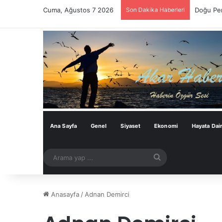
Cuma, Ağustos 7 2026
Son Dakika Haberleri
Bu Çerçe
Ana Sayfa
Genel
Siyaset
Ekonomi
Hayata Dai
Arama
yap
...
Anasayfa
/
Adnan Demirci