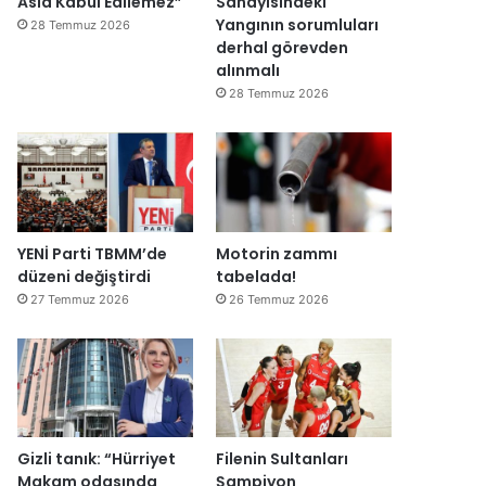
Asla Kabul Edilemez”
Sanayisindeki
Yangının sorumluları
28 Temmuz 2026
derhal görevden
alınmalı
28 Temmuz 2026
YENİ Parti TBMM’de
Motorin zammı
düzeni değiştirdi
tabelada!
27 Temmuz 2026
26 Temmuz 2026
Gizli tanık: “Hürriyet
Filenin Sultanları
Makam odasında
Şampiyon