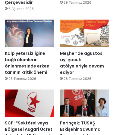
d
y
Çerçevesidir
29 Temmuz 2026
ı
e
6 Ağustos 2026
n
i
d
e
n
a
ç
Kalp yetersizliğine
Meşher’de ağustos
ı
bağlı ölümlerin
ayı çocuk
l
önlenmesinde erken
atölyeleriyle devam
d
tanının kritik önemi
ediyor
ı
28 Temmuz 2026
28 Temmuz 2026
SCP: “Sektörel veya
Perinçek: TUSAŞ
Bölgesel Asgari Ücret
Eskişehir Savunma