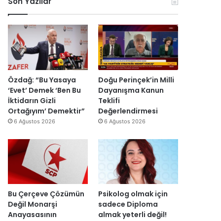
Son Yazılar
r
k
e
r
k
o
y
u
e
n
y
ş
s
o
a
t
H
m
h
u
a
i
’
r
i
k
p
m
n
D
r
a
Özdağ: “Bu Yasaya
Doğu Perinçek’in Milli
d
ü
o
s
‘Evet’ Demek ‘Ben Bu
Dayanışma Kanun
i
z
j
ı
İktidarın Gizli
Teklifi
r
e
e
y
Ortağıyım’ Demektir”
Değerlendirmesi
”
n
s
ı
6 Ağustos 2026
6 Ağustos 2026
d
i
l
i
t
l
r
a
a
”
m
r
a
s
m
o
l
n
Bu Çerçeve Çözümün
Psikolog olmak için
a
r
Değil Monarşi
sadece Diploma
n
a
Anayasasının
almak yeterli değil!