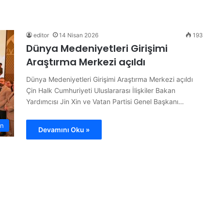
“
H
a
y
editor
14 Nisan 2026
193
d
Dünya Medeniyetleri Girişimi
i
Araştırma Merkezi açıldı
Y
28 Haziran 2026
e
“Haydi Yelken Basın” Projesi
Dünya Medeniyetleri Girişimi Araştırma Merkezi açıldı
l
piyon
Kamuoyuna Tanıtıldı
Çin Halk Cumhuriyeti Uluslararası İlişkiler Bakan
k
Yardımcısı Jin Xin ve Vatan Partisi Genel Başkanı…
e
n
B
n
Devamını Oku »
a
s
ı
n
”
P
r
o
j