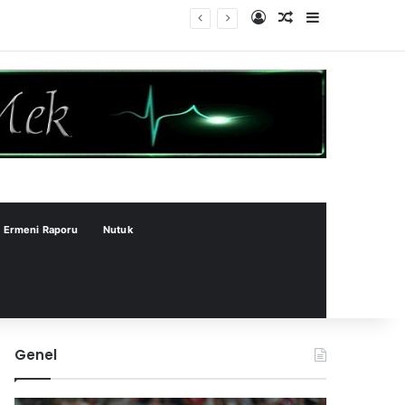
Kayıt Ol
Rastgele Makale
Kenar Bölme
Ermeni Raporu
Nutuk
Genel