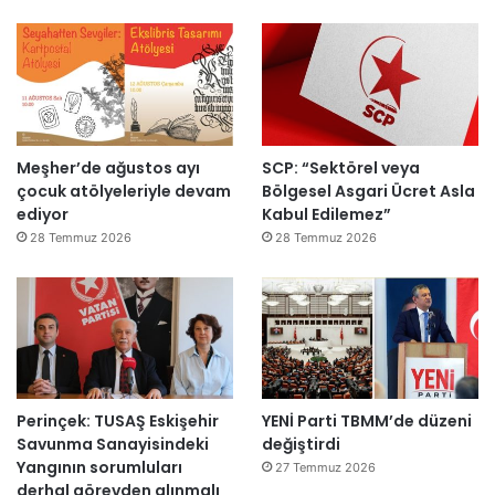
ı
a
h
k
e
m
e
y
Meşher’de ağustos ayı
SCP: “Sektörel veya
e
çocuk atölyeleriyle devam
Bölgesel Asgari Ücret Asla
d
ediyor
Kabul Edilemez”
e
ğ
28 Temmuz 2026
28 Temmuz 2026
i
l
ş
i
r
k
e
Perinçek: TUSAŞ Eskişehir
YENİ Parti TBMM’de düzeni
t
Savunma Sanayisindeki
değiştirdi
l
Yangının sorumluları
e
27 Temmuz 2026
derhal görevden alınmalı
r