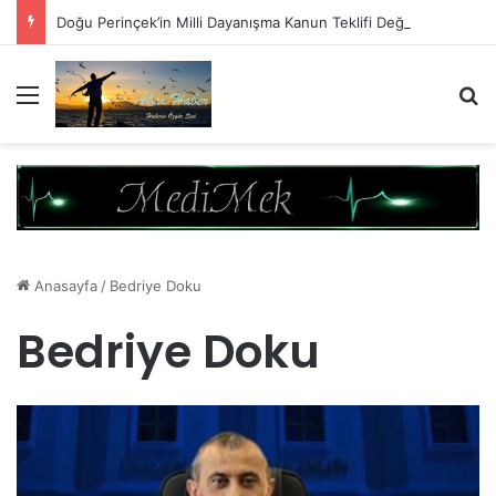
Doğu Perinçek’in Milli Dayanışma Kanun Teklifi Değerlendirmesi
Menü
A
Anasayfa
/
Bedriye Doku
Bedriye Doku