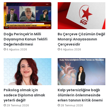
”
n
l
’
d
l
t
i
a
a
r
r
n
”
s
m
o
e
n
s
Doğu Perinçek’in Milli
Bu Çerçeve Çözümün Değil
r
a
Dayanışma Kanun Teklifi
Monarşi Anayasasının
a
j
Değerlendirmesi
Çerçevesidir
y
v
6 Ağustos 2026
6 Ağustos 2026
e
a
n
r
i
:
d
“
e
T
n
e
a
p
Psikolog olmak için
Kalp yetersizliğine bağlı
ç
k
sadece Diploma almak
ölümlerin önlenmesinde
ı
i
yeterli değil!
erken tanının kritik önemi
l
m
d
m
29 Temmuz 2026
28 Temmuz 2026