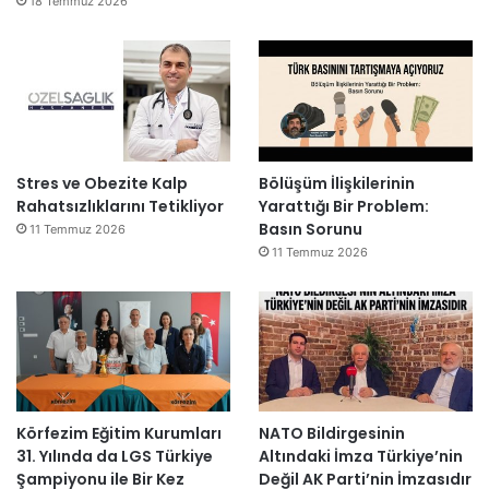
18 Temmuz 2026
Stres ve Obezite Kalp
Bölüşüm İlişkilerinin
Rahatsızlıklarını Tetikliyor
Yarattığı Bir Problem:
Basın Sorunu
11 Temmuz 2026
11 Temmuz 2026
Körfezim Eğitim Kurumları
NATO Bildirgesinin
31. Yılında da LGS Türkiye
Altındaki İmza Türkiye’nin
Şampiyonu ile Bir Kez
Değil AK Parti’nin İmzasıdır