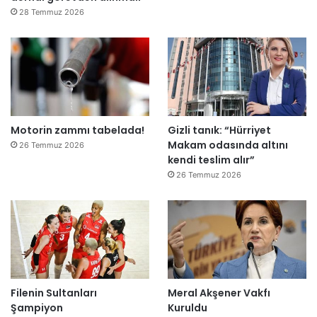
e
28 Temmuz 2026
”
Motorin zammı tabelada!
Gizli tanık: “Hürriyet
Makam odasında altını
26 Temmuz 2026
kendi teslim alır”
26 Temmuz 2026
Filenin Sultanları
Meral Akşener Vakfı
Şampiyon
Kuruldu