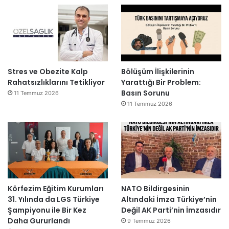
Stres ve Obezite Kalp
Bölüşüm İlişkilerinin
Rahatsızlıklarını Tetikliyor
Yarattığı Bir Problem:
Basın Sorunu
11 Temmuz 2026
11 Temmuz 2026
Körfezim Eğitim Kurumları
NATO Bildirgesinin
31. Yılında da LGS Türkiye
Altındaki İmza Türkiye’nin
Şampiyonu ile Bir Kez
Değil AK Parti’nin İmzasıdır
Daha Gururlandı
9 Temmuz 2026