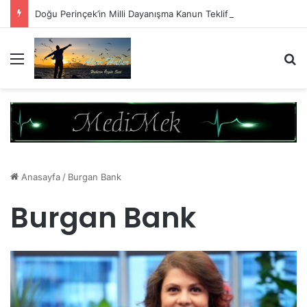
Doğu Perinçek’in Milli Dayanışma Kanun Teklifi Değerlendirmesi
Menü
A
Anasayfa
/
Burgan Bank
Burgan Bank