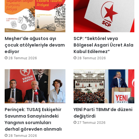
k
e
m
e
y
Meşher’de ağustos ayı
SCP: “Sektörel veya
e
çocuk atölyeleriyle devam
Bölgesel Asgari Ücret Asla
d
ediyor
Kabul Edilemez”
e
ğ
28 Temmuz 2026
28 Temmuz 2026
i
l
ş
i
r
k
e
Perinçek: TUSAŞ Eskişehir
YENİ Parti TBMM’de düzeni
t
Savunma Sanayisindeki
değiştirdi
l
Yangının sorumluları
e
27 Temmuz 2026
derhal görevden alınmalı
r
e
28 Temmuz 2026