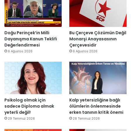
l
t
i
a
a
r
r
n
”
s
m
o
e
n
s
Doğu Perinçek’in Milli
Bu Çerçeve Çözümün Değil
r
a
Dayanışma Kanun Teklifi
Monarşi Anayasasının
a
j
Değerlendirmesi
Çerçevesidir
y
v
6 Ağustos 2026
6 Ağustos 2026
e
a
n
r
i
:
d
“
e
T
n
e
a
p
Psikolog olmak için
Kalp yetersizliğine bağlı
ç
k
sadece Diploma almak
ölümlerin önlenmesinde
ı
i
yeterli değil!
erken tanının kritik önemi
l
m
d
m
29 Temmuz 2026
28 Temmuz 2026
ı
a
h