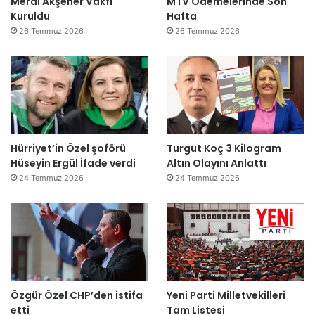
Meral Akşener Vakfı
MTV Ödemelerinde Son
Kuruldu
Hafta
26 Temmuz 2026
26 Temmuz 2026
Hürriyet’in Özel şoförü
Turgut Koç 3 Kilogram
Hüseyin Ergül İfade verdi
Altın Olayını Anlattı
24 Temmuz 2026
24 Temmuz 2026
Özgür Özel CHP’den istifa
Yeni Parti Milletvekilleri
etti
Tam Listesi