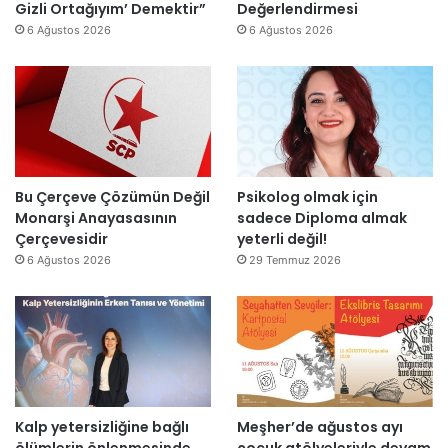
ı
ş
Gizli Ortağıyım’ Demektir”
Değerlendirmesi
z
y
ı
6 Ağustos 2026
6 Ağustos 2026
e
ı
k
n
l
’
d
l
t
i
a
a
r
r
n
”
s
m
o
e
n
s
Bu Çerçeve Çözümün Değil
Psikolog olmak için
r
a
Monarşi Anayasasının
sadece Diploma almak
a
j
Çerçevesidir
yeterli değil!
y
v
6 Ağustos 2026
29 Temmuz 2026
e
a
n
r
i
:
d
“
e
T
n
e
a
p
Kalp yetersizliğine bağlı
Meşher’de ağustos ayı
ç
k
ölümlerin önlenmesinde
çocuk atölyeleriyle devam
ı
i