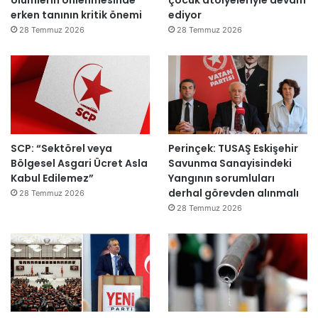
erken tanının kritik önemi
ediyor
l
m
d
m
28 Temmuz 2026
28 Temmuz 2026
ı
a
h
k
e
m
e
y
SCP: “Sektörel veya
Perinçek: TUSAŞ Eskişehir
e
Bölgesel Asgari Ücret Asla
Savunma Sanayisindeki
d
Kabul Edilemez”
Yangının sorumluları
e
derhal görevden alınmalı
ğ
28 Temmuz 2026
i
28 Temmuz 2026
l
ş
i
r
k
e
t