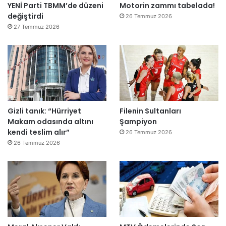
YENİ Parti TBMM’de düzeni
Motorin zammı tabelada!
l
değiştirdi
e
26 Temmuz 2026
r
27 Temmuz 2026
e
”
Gizli tanık: “Hürriyet
Filenin Sultanları
Makam odasında altını
Şampiyon
kendi teslim alır”
26 Temmuz 2026
26 Temmuz 2026