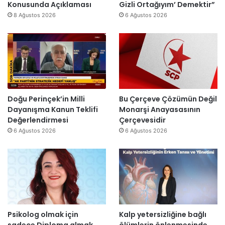
ı
ş
Konusunda Açıklaması
Gizli Ortağıyım’ Demektir”
i
z
y
ı
8 Ağustos 2026
6 Ağustos 2026
r
e
ı
k
”
n
l
’
d
l
t
i
a
a
r
r
n
”
s
m
o
e
n
s
Doğu Perinçek’in Milli
Bu Çerçeve Çözümün Değil
r
a
Dayanışma Kanun Teklifi
Monarşi Anayasasının
a
j
Değerlendirmesi
Çerçevesidir
y
v
6 Ağustos 2026
6 Ağustos 2026
e
a
n
r
i
:
d
“
e
T
n
e
a
p
Psikolog olmak için
Kalp yetersizliğine bağlı
ç
k
sadece Diploma almak
ölümlerin önlenmesinde
ı
i