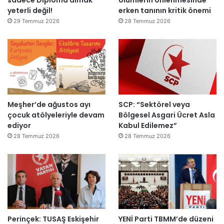
yeterli değil!
erken tanının kritik önemi
l
m
d
m
29 Temmuz 2026
28 Temmuz 2026
ı
a
h
k
e
m
e
y
Meşher’de ağustos ayı
SCP: “Sektörel veya
e
çocuk atölyeleriyle devam
Bölgesel Asgari Ücret Asla
d
ediyor
Kabul Edilemez”
e
ğ
28 Temmuz 2026
28 Temmuz 2026
i
l
ş
i
r
k
e
Perinçek: TUSAŞ Eskişehir
YENİ Parti TBMM’de düzeni
t