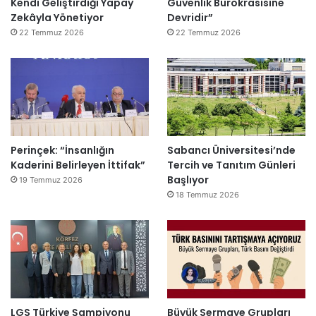
Kendi Geliştirdiği Yapay
Güvenlik Bürokrasisine
Zekâyla Yönetiyor
Devridir”
22 Temmuz 2026
22 Temmuz 2026
Perinçek: “İnsanlığın
Sabancı Üniversitesi’nde
Kaderini Belirleyen İttifak”
Tercih ve Tanıtım Günleri
Başlıyor
19 Temmuz 2026
18 Temmuz 2026
LGS Türkiye Şampiyonu
Büyük Sermaye Grupları