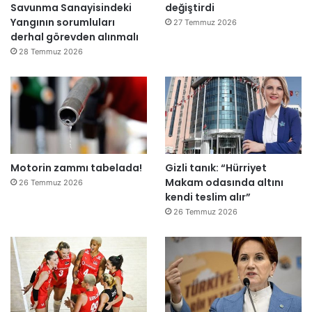
Savunma Sanayisindeki
değiştirdi
l
Yangının sorumluları
e
27 Temmuz 2026
derhal görevden alınmalı
r
e
28 Temmuz 2026
”
Motorin zammı tabelada!
Gizli tanık: “Hürriyet
Makam odasında altını
26 Temmuz 2026
kendi teslim alır”
26 Temmuz 2026