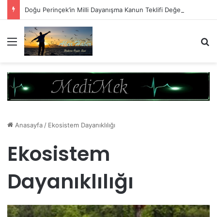
Doğu Perinçek’in Milli Dayanışma Kanun Teklifi Değerlendirmesi
Menü
A
Anasayfa
/
Ekosistem Dayanıklılığı
Ekosistem
Dayanıklılığı