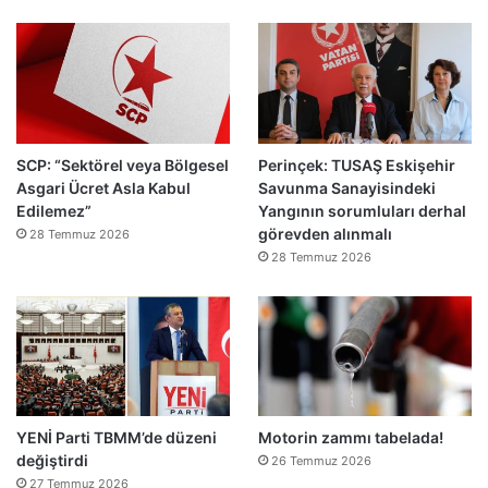
ı
a
h
k
e
m
e
y
SCP: “Sektörel veya Bölgesel
Perinçek: TUSAŞ Eskişehir
e
Asgari Ücret Asla Kabul
Savunma Sanayisindeki
d
Edilemez”
Yangının sorumluları derhal
e
görevden alınmalı
ğ
28 Temmuz 2026
i
28 Temmuz 2026
l
ş
i
r
k
e
t
YENİ Parti TBMM’de düzeni
Motorin zammı tabelada!
l
değiştirdi
e
26 Temmuz 2026
r
27 Temmuz 2026