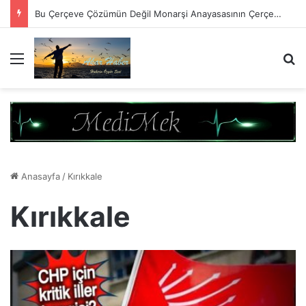
Psikolog olmak için sadece Diploma almak yeterli değil!
Menü
A
Anasayfa
/
Kırıkkale
Kırıkkale