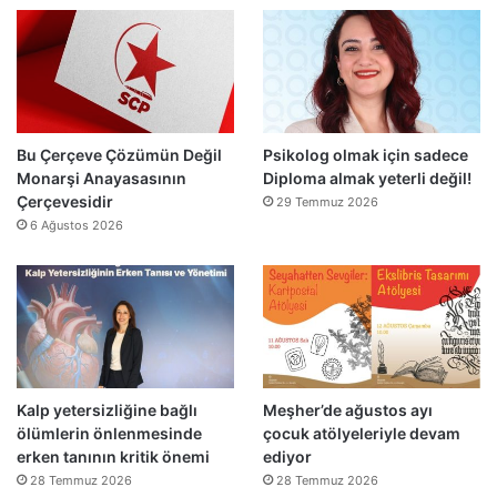
n
l
’
d
l
t
i
a
a
r
r
n
”
s
m
o
e
n
s
Bu Çerçeve Çözümün Değil
Psikolog olmak için sadece
r
a
Monarşi Anayasasının
Diploma almak yeterli değil!
a
j
Çerçevesidir
29 Temmuz 2026
y
v
6 Ağustos 2026
e
a
n
r
i
:
d
“
e
T
n
e
a
p
ç
k
Kalp yetersizliğine bağlı
Meşher’de ağustos ayı
ı
i
ölümlerin önlenmesinde
çocuk atölyeleriyle devam
l
m
erken tanının kritik önemi
ediyor
d
m
28 Temmuz 2026
28 Temmuz 2026