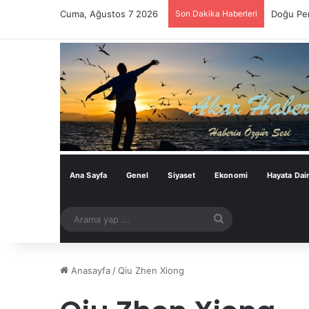
Cuma, Ağustos 7 2026
Son Dakika Haberleri
Doğu Per
Ana Sayfa
Genel
Siyaset
Ekonomi
Hayata Dai
Arama
yap
...
Anasayfa
/
Qiu Zhen Xiong