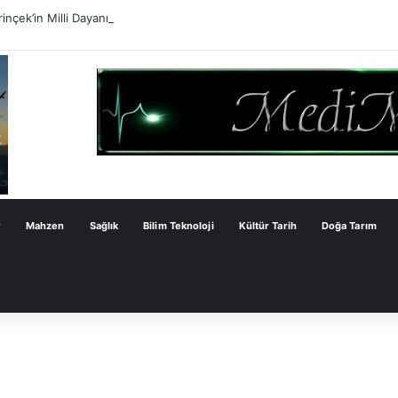
inçek’in Milli Dayanışma Kanun Teklifi Değerlendirmesi
r
Mahzen
Sağlık
Bilim Teknoloji
Kültür Tarih
Doğa Tarım