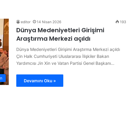
“
H
a
y
editor
14 Nisan 2026
193
d
Dünya Medeniyetleri Girişimi
i
Araştırma Merkezi açıldı
Y
28 Haziran 2026
e
“Haydi Yelken Basın” Projesi
Dünya Medeniyetleri Girişimi Araştırma Merkezi açıldı
l
piyon
Kamuoyuna Tanıtıldı
Çin Halk Cumhuriyeti Uluslararası İlişkiler Bakan
k
Yardımcısı Jin Xin ve Vatan Partisi Genel Başkanı…
e
n
B
n
Devamını Oku »
a
s
ı
n
”
P
r
o
j