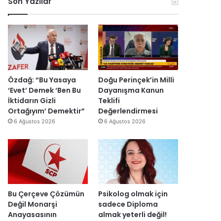
Son Yazılar
r
k
e
r
k
o
y
u
e
n
y
ş
s
o
a
t
H
m
h
u
a
i
’
r
i
k
p
m
n
D
r
a
Özdağ: “Bu Yasaya
Doğu Perinçek’in Milli
d
ü
o
s
‘Evet’ Demek ‘Ben Bu
Dayanışma Kanun
i
z
j
ı
İktidarın Gizli
Teklifi
r
e
e
y
Ortağıyım’ Demektir”
Değerlendirmesi
”
n
s
ı
6 Ağustos 2026
6 Ağustos 2026
d
i
l
i
t
l
r
a
a
”
m
r
a
s
m
o
l
n
Bu Çerçeve Çözümün
Psikolog olmak için
a
r
Değil Monarşi
sadece Diploma
n
a
Anayasasının
almak yeterli değil!