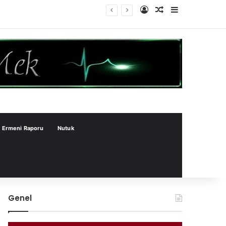
Kayıt Ol
Rastgele Makale
Kenar Bölme
Ermeni Raporu
Nutuk
Genel