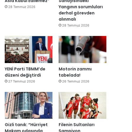
Asla Kabul Edilemez”
Sanayisindeki
Yangının sorumluları
28 Temmuz 2026
derhal görevden
alınmalı
28 Temmuz 2026
YENİ Parti TBMM’de
Motorin zammı
düzeni değiştirdi
tabelada!
27 Temmuz 2026
26 Temmuz 2026
Gizli tanık: “Hürriyet
Filenin Sultanları
Makam odasında
Şampiyon