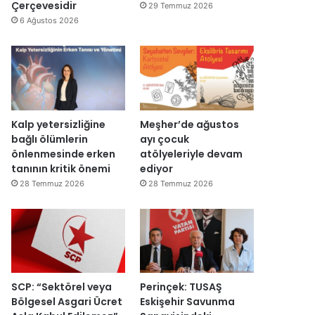
d
y
Çerçevesidir
29 Temmuz 2026
ı
e
6 Ağustos 2026
n
i
d
e
n
a
ç
Kalp yetersizliğine
Meşher’de ağustos
ı
bağlı ölümlerin
ayı çocuk
l
önlenmesinde erken
atölyeleriyle devam
d
tanının kritik önemi
ediyor
ı
28 Temmuz 2026
28 Temmuz 2026
SCP: “Sektörel veya
Perinçek: TUSAŞ
Bölgesel Asgari Ücret
Eskişehir Savunma