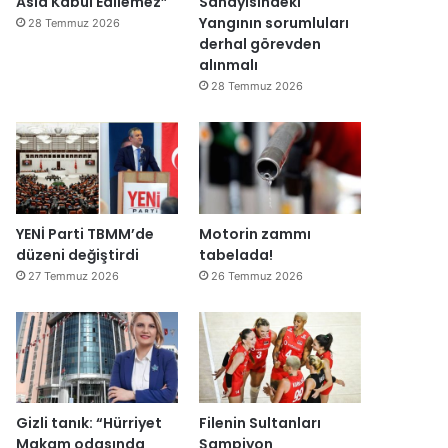
Asla Kabul Edilemez”
Sanayisindeki
Yangının sorumluları
28 Temmuz 2026
derhal görevden
alınmalı
28 Temmuz 2026
YENİ Parti TBMM’de
Motorin zammı
düzeni değiştirdi
tabelada!
27 Temmuz 2026
26 Temmuz 2026
Gizli tanık: “Hürriyet
Filenin Sultanları
Makam odasında
Şampiyon