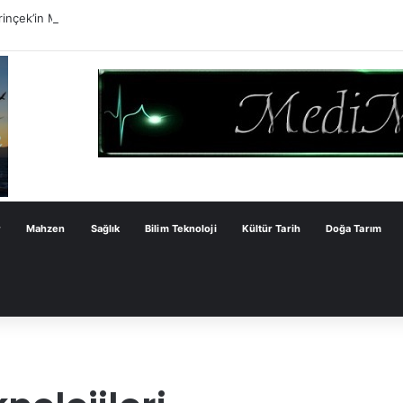
inçek’in Milli Dayanışma Kanun Teklifi Değerlendirmesi
r
Mahzen
Sağlık
Bilim Teknoloji
Kültür Tarih
Doğa Tarım