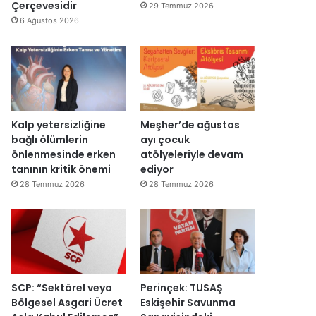
y
d
Çerçevesidir
29 Temmuz 2026
a
ı
6 Ağustos 2026
c
a
k
Kalp yetersizliğine
Meşher’de ağustos
bağlı ölümlerin
ayı çocuk
önlenmesinde erken
atölyeleriyle devam
tanının kritik önemi
ediyor
28 Temmuz 2026
28 Temmuz 2026
SCP: “Sektörel veya
Perinçek: TUSAŞ
Bölgesel Asgari Ücret
Eskişehir Savunma