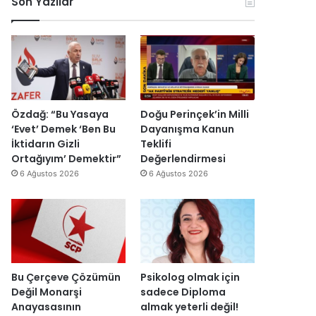
Son Yazılar
r
i
e
k
y
y
e
e
y
s
t
a
H
s
h
a
e
’
i
v
p
n
i
r
Özdağ: “Bu Yasaya
Doğu Perinçek’in Milli
d
n
o
‘Evet’ Demek ‘Ben Bu
Dayanışma Kanun
i
c
j
İktidarın Gizli
Teklifi
r
i
e
Ortağıyım’ Demektir”
Değerlendirmesi
”
y
s
6 Ağustos 2026
6 Ağustos 2026
a
i
r
t
ı
a
m
m
k
a
a
m
l
l
Bu Çerçeve Çözümün
Psikolog olmak için
m
a
Değil Monarşi
sadece Diploma
a
n
Anayasasının
almak yeterli değil!