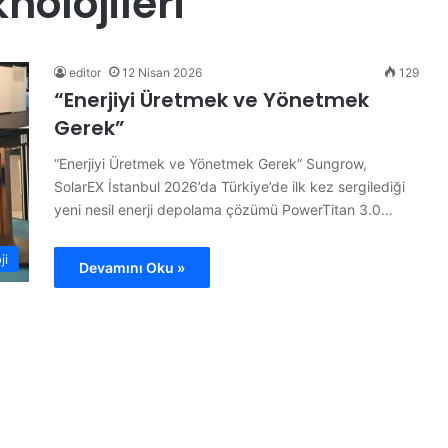
nolojileri
F
“
i
H
l
a
e
y
editor
12 Nisan 2026
129
n
d
“Enerjiyi Üretmek ve Yönetmek
i
i
Gerek”
n
Y
S
e
sonel
“Enerjiyi Üretmek ve Yönetmek Gerek” Sungrow,
26 Temmuz 2026
u
l
Filenin Sultanları Şampiyon
SolarEX İstanbul 2026’da Türkiye’de ilk kez sergilediği
l
k
yeni nesil enerji depolama çözümü PowerTitan 3.0…
t
e
a
n
n
B
ji
Devamını Oku »
l
a
a
s
r
ı
ı
n
Ş
”
a
P
m
r
p
o
i
j