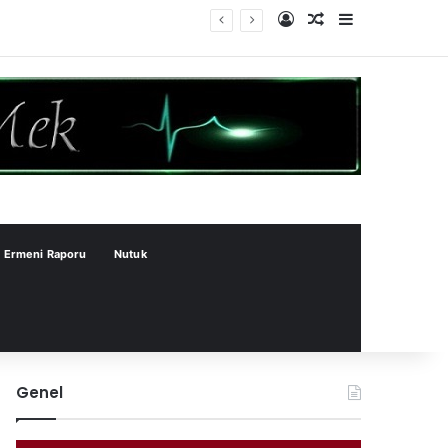
Kayıt Ol
Rastgele Makale
Kenar Bölme
Ermeni Raporu
Nutuk
Genel