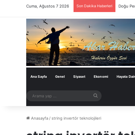
Cuma, Ağustos 7 2026
Son Dakika Haberleri
Doğu Per
Ana Sayfa
Genel
Siyaset
Ekonomi
Hayata Dai
Arama
yap
...
Anasayfa
/
string invertör teknolojileri