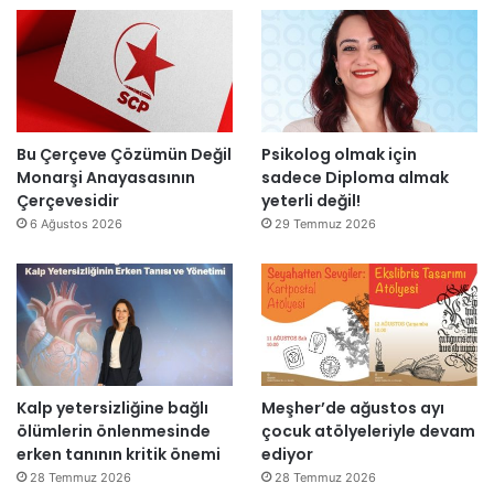
”
n
i
l
d
t
l
i
a
a
r
m
r
”
a
s
m
o
l
n
Bu Çerçeve Çözümün Değil
Psikolog olmak için
a
r
Monarşi Anayasasının
sadece Diploma almak
n
a
Çerçevesidir
yeterli değil!
d
y
6 Ağustos 2026
29 Temmuz 2026
ı
e
n
i
d
e
n
a
Kalp yetersizliğine bağlı
Meşher’de ağustos ayı
ç
ölümlerin önlenmesinde
çocuk atölyeleriyle devam
ı
erken tanının kritik önemi
ediyor
l
d
28 Temmuz 2026
28 Temmuz 2026