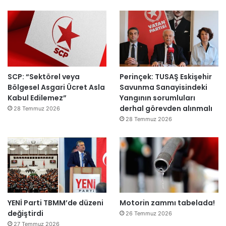
ı
SCP: “Sektörel veya
Perinçek: TUSAŞ Eskişehir
Bölgesel Asgari Ücret Asla
Savunma Sanayisindeki
Kabul Edilemez”
Yangının sorumluları
derhal görevden alınmalı
28 Temmuz 2026
28 Temmuz 2026
YENİ Parti TBMM’de düzeni
Motorin zammı tabelada!
değiştirdi
26 Temmuz 2026
27 Temmuz 2026