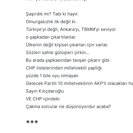
Kabul Edilemez”
Özgür Özel CHP’den isti
C
H
Şaşırdık mı? Tabi ki hayır.
P
Omurgasızlık ilk değil ki.
’
d
Türkiye’yi değil, Ankara’yı, TBMM’yi seviyor
e
o şapkadan çıkartılanlar.
n
Ülkenin değil kişisel çıkarları için varlar.
i
G
Sözleri sahte gülüşleri çirkin…
s
e
t
Bu arada şapkasından tavşan çıkarır gibi
n
i
CHP listelerinden milletvekili yaptığı
ç
f
l
yüzde 1 bile oyu olmayan
a
e
Gelecek Partili 10 milletvekilinin AKP’li olacakları 
e
r
t
Sayın Kılıçdaroğlu
30 Mayıs 2026
i
’ın Tedavisi Yoğun
Gençlerin mezuniyet se
t
VE CHP içindeki
n
i
vam Ediyor
kalmayacak
m
Çakma solcular ne düşünüyordur acaba?
e
z
***
u
n