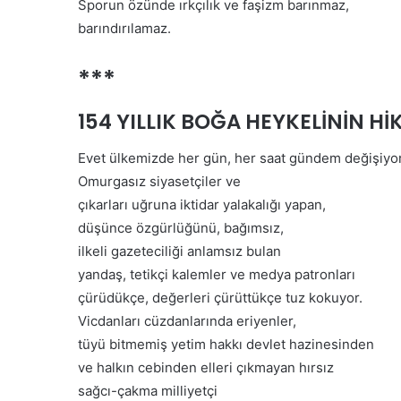
Sporun özünde ırkçılık ve faşizm barınmaz,
barındırılamaz.
***
154 YILLIK BOĞA HEYKELİNİN Hİ
Evet ülkemizde her gün, her saat gündem değişiyor
Omurgasız siyasetçiler ve
çıkarları uğruna iktidar yalakalığı yapan,
düşünce özgürlüğünü, bağımsız,
ilkeli gazeteciliği anlamsız bulan
yandaş, tetikçi kalemler ve medya patronları
çürüdükçe, değerleri çürüttükçe tuz kokuyor.
Vicdanları cüzdanlarında eriyenler,
tüyü bitmemiş yetim hakkı devlet hazinesinden
ve halkın cebinden elleri çıkmayan hırsız
sağcı-çakma milliyetçi