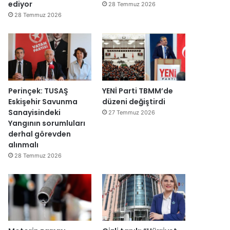
y
v
ediyor
28 Temmuz 2026
e
a
28 Temmuz 2026
n
r
i
:
d
“
e
T
n
e
a
p
ç
k
Perinçek: TUSAŞ
YENİ Parti TBMM’de
ı
i
Eskişehir Savunma
düzeni değiştirdi
l
m
Sanayisindeki
27 Temmuz 2026
d
m
Yangının sorumluları
ı
a
derhal görevden
h
alınmalı
k
28 Temmuz 2026
e
m
e
y
e
d
e