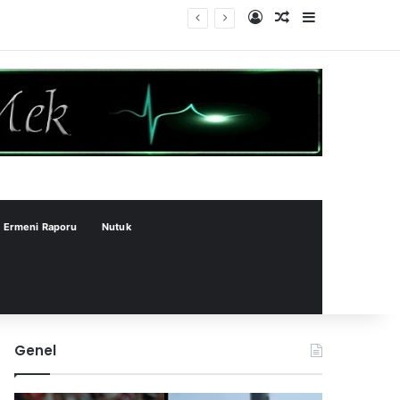
Kayıt Ol
Rastgele Makale
Kenar Bölme
Ermeni Raporu
Nutuk
Genel