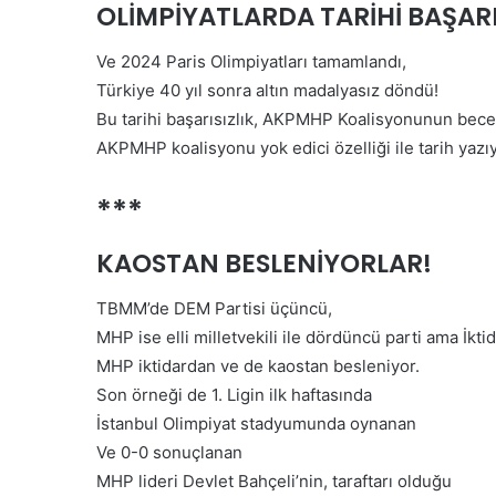
OLİMPİYATLARDA TARİHİ BAŞARI
i
y
e
Ve 2024 Paris Olimpiyatları tamamlandı,
t
Türkiye 40 yıl sonra altın madalyasız döndü!
s
Bu tarihi başarısızlık, AKPMHP Koalisyonunun becer
e
AKPMHP koalisyonu yok edici özelliği ile tarih yazıy
v
i
n
***
c
i
KAOSTAN BESLENİYORLAR!
y
a
TBMM’de DEM Partisi üçüncü,
r
MHP ise elli milletvekili ile dördüncü parti ama İktid
ı
m
MHP iktidardan ve de kaostan besleniyor.
k
Son örneği de 1. Ligin ilk haftasında
a
İstanbul Olimpiyat stadyumunda oynanan
l
Ve 0-0 sonuçlanan
m
a
MHP lideri Devlet Bahçeli’nin, taraftarı olduğu