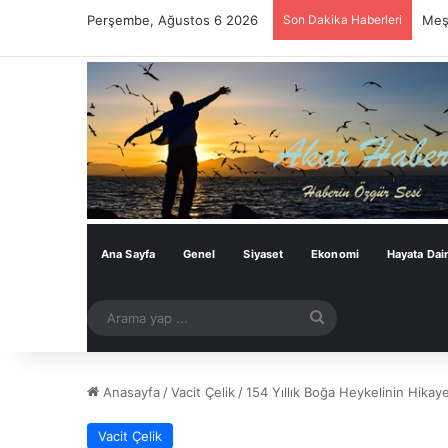
Perşembe, Ağustos 6 2026
Son Dakika Haberleri
Meşh
Ana Sayfa
Genel
Siyaset
Ekonomi
Hayata Dai
Arama
yap
...
Anasayfa
/
Vacit Çelik
/
154 Yıllık Boğa Heykelinin Hikaye
Vacit Çelik