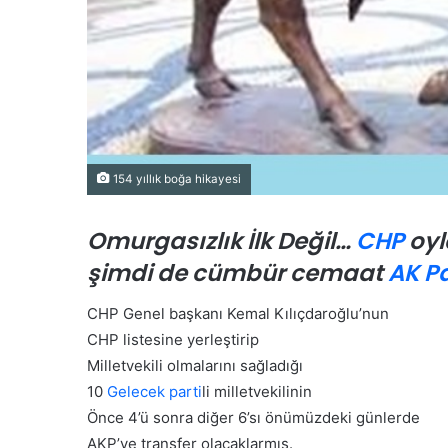
e
s
i
K
a
m
u
o
154 yıllık boğa hikayesi
y
u
n
Omurgasızlık İlk Değil…
CHP
oyla
a
şimdi de cümbür cemaat
AK Pa
T
Ö
a
z
n
g
CHP Genel başkanı Kemal Kılıçdaroğlu’nun
ı
ü
CHP listesine yerleştirip
t
r
Milletvekili olmalarını sağladığı
ı
Ö
10
Gelecek parti
li milletvekilinin
l
z
d
e
Önce 4’ü sonra diğer 6’sı önümüzdeki günlerde
el veya Bölgesel Asgari
24 Temmuz 2026
ı
l
AKP’ye transfer olacaklarmış.