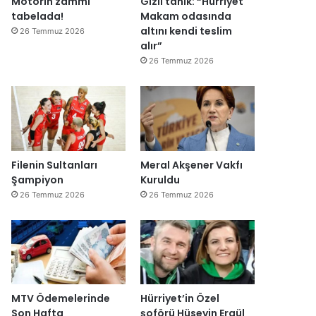
Motorin zammı
Gizli tanık: “Hürriyet
ğ
tabelada!
Makam odasında
i
altını kendi teslim
26 Temmuz 2026
l
alır”
ş
26 Temmuz 2026
i
r
k
e
t
l
e
Filenin Sultanları
Meral Akşener Vakfı
r
Şampiyon
Kuruldu
e
26 Temmuz 2026
26 Temmuz 2026
”
MTV Ödemelerinde
Hürriyet’in Özel
Son Hafta
şoförü Hüseyin Ergül