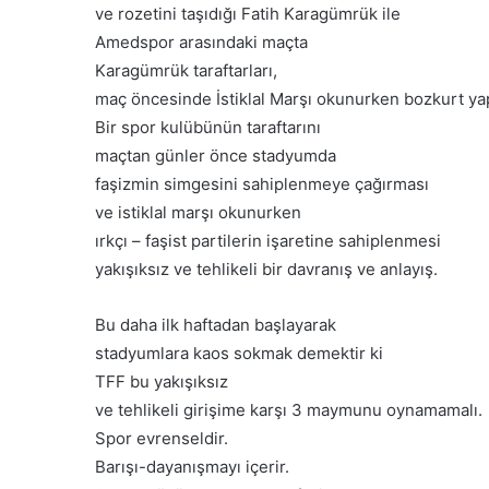
y
ve rozetini taşıdığı Fatih Karagümrük ile
a
Amedspor arasındaki maçta
c
Karagümrük taraftarları,
a
k
maç öncesinde İstiklal Marşı okunurken bozkurt yap
Bir spor kulübünün taraftarını
maçtan günler önce stadyumda
faşizmin simgesini sahiplenmeye çağırması
ve istiklal marşı okunurken
ırkçı – faşist partilerin işaretine sahiplenmesi
yakışıksız ve tehlikeli bir davranış ve anlayış.
Bu daha ilk haftadan başlayarak
stadyumlara kaos sokmak demektir ki
TFF bu yakışıksız
ve tehlikeli girişime karşı 3 maymunu oynamamalı.
Spor evrenseldir.
Barışı-dayanışmayı içerir.