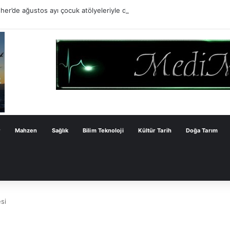
er’de ağustos ayı çocuk atölyeleriyle devam ediyor
r
Mahzen
Sağlık
Bilim Teknoloji
Kültür Tarih
Doğa Tarım
si