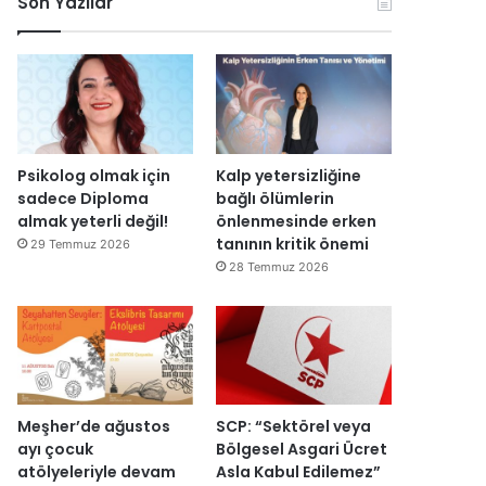
Son Yazılar
k
l
r
ç
o
e
u
i
n
n
ş
s
o
d
t
i
m
i
u
E
i
r
r
s
k
d
m
r
D
i
a
a
Psikolog olmak için
Kalp yetersizliğine
ü
s
I
sadece Diploma
bağlı ölümlerin
z
ı
ş
almak yeterli değil!
önlenmesinde erken
e
y
ı
tanının kritik önemi
29 Temmuz 2026
n
ı
k
28 Temmuz 2026
d
l
’
i
l
t
r
a
a
”
r
n
s
m
o
e
n
s
Meşher’de ağustos
SCP: “Sektörel veya
r
a
ayı çocuk
Bölgesel Asgari Ücret
a
j
atölyeleriyle devam
Asla Kabul Edilemez”