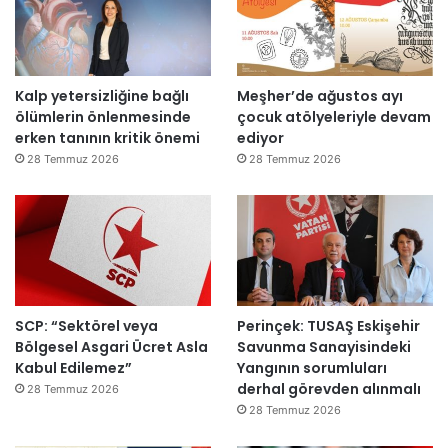
“
u
T
t
e
l
p
a
Kalp yetersizliğine bağlı
Meşher’de ağustos ayı
k
n
ölümlerin önlenmesinde
çocuk atölyeleriyle devam
i
d
erken tanının kritik önemi
ediyor
m
ı
m
28 Temmuz 2026
28 Temmuz 2026
a
h
k
e
m
e
y
SCP: “Sektörel veya
Perinçek: TUSAŞ Eskişehir
e
Bölgesel Asgari Ücret Asla
Savunma Sanayisindeki
d
Kabul Edilemez”
Yangının sorumluları
e
derhal görevden alınmalı
ğ
28 Temmuz 2026
i
28 Temmuz 2026
l