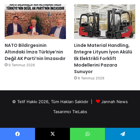
NATO Bildirgesinin
Linde Material Handling,
Altındaki İmza Türkiye’nin
Entegre Lityum İyon Akülü
Değil AK Parti’nin İmzasıdır
Ek Elektrikli Forklift
Modellerini Pazara
9 Temmuz 2026
Sunuyor
8 Temmuz 2026
© Telif Hakkı 2026, Tüm Hakları Saklıdır |
Jannah News
Tasarımcı TieLabs