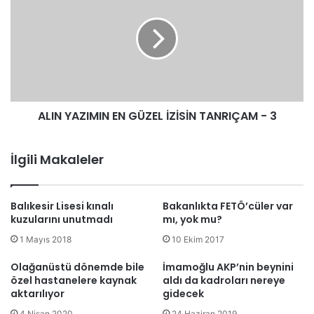
ALIN YAZIMIN EN GÜZEL İZİSİN TANRIÇAM - 3
İlgili Makaleler
Balıkesir Lisesi kınalı
Bakanlıkta FETÖ’cüler var
kuzularını unutmadı
mı, yok mu?
1 Mayıs 2018
10 Ekim 2017
Olağanüstü dönemde bile
İmamoğlu AKP’nin beynini
özel hastanelere kaynak
aldı da kadroları nereye
aktarılıyor
gidecek
4 Nisan 2020
24 Haziran 2019