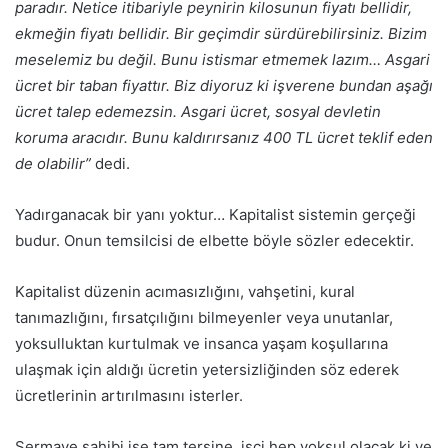
paradır. Netice itibariyle peynirin kilosunun fiyatı bellidir,
ekmeğin fiyatı bellidir. Bir geçimdir sürdürebilirsiniz. Bizim
meselemiz bu değil. Bunu istismar etmemek lazım… Asgari
ücret bir taban fiyattır. Biz diyoruz ki işverene bundan aşağı
ücret talep edemezsin. Asgari ücret, sosyal devletin
koruma aracıdır. Bunu kaldırırsanız 400 TL ücret teklif eden
de olabilir”
dedi.
Yadırganacak bir yanı yoktur… Kapitalist sistemin gerçeği
budur. Onun temsilcisi de elbette böyle sözler edecektir.
Kapitalist düzenin acımasızlığını, vahşetini, kural
tanımazlığını, fırsatçılığını bilmeyenler veya unutanlar,
yoksulluktan kurtulmak ve insanca yaşam koşullarına
ulaşmak için aldığı ücretin yetersizliğinden söz ederek
ücretlerinin artırılmasını isterler.
Sermaye sahibi ise tam tersine, işçi hep yoksul olacak ki ve