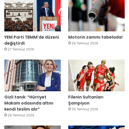
ş
i
r
k
e
t
YENİ Parti TBMM’de düzeni
Motorin zammı tabelada!
l
değiştirdi
e
26 Temmuz 2026
r
27 Temmuz 2026
e
”
Gizli tanık: “Hürriyet
Filenin Sultanları
Makam odasında altını
Şampiyon
kendi teslim alır”
26 Temmuz 2026
26 Temmuz 2026