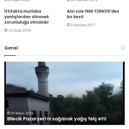
İttifakta mutlaka
Alın size YENİ TÜRKİYE’den
yanlışlardan dönmek
bir kesit
zorunluluğu olmalıdır
2 Haziran 2017
13 Ocak 2019
Genel
O
A
M
d
Ü
a
G
l
ö
e
r
t
e
B
v
a
l
k
15 Mayıs 2026
OMÜ Görevlisi 2 Doktor Tutuklandı
i
a
s
n