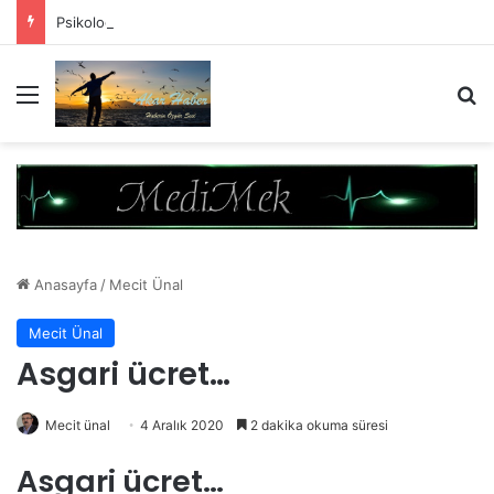
Psikolog olmak için sadece Diploma almak yeterli değil!
Menü
A
Anasayfa
/
Mecit Ünal
Mecit Ünal
Asgari ücret…
Mecit ünal
4 Aralık 2020
2 dakika okuma süresi
Asgari ücret…