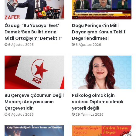
d
H
E
n
i
e
s
ü
r
r
r
K
d
k
a
o
Özdağ: “Bu Yasaya ‘Evet’
Doğu Perinçek’in Milli
i
e
I
c
Demek ‘Ben Bu İktidarın
Dayanışma Kanun Teklifi
s
ş
a
Gizli Ortağıyım’ Demektir”
Değerlendirmesi
i
ı
e
6 Ağustos 2026
6 Ağustos 2026
n
k
l
H
’
i
a
t
’
k
a
d
k
n
e
ı
m
C
d
e
o
ı
s
ş
Bu Çerçeve Çözümün Değil
Psikolog olmak için
r
a
k
Monarşi Anayasasının
sadece Diploma almak
”
j
u
Çerçevesidir
yeterli değil!
v
y
6 Ağustos 2026
29 Temmuz 2026
a
l
r
a
:
K