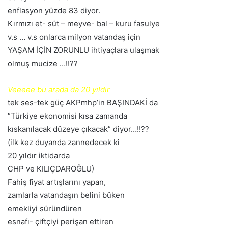
enflasyon yüzde 83 diyor.
Kırmızı et- süt – meyve- bal – kuru fasulye
v.s … v.s onlarca milyon vatandaş için
YAŞAM İÇİN ZORUNLU ihtiyaçlara ulaşmak
olmuş mucize …!!??
Veeeee bu arada da 20 yıldır
tek ses-tek güç AKPmhp’in BAŞINDAKİ da
”Türkiye ekonomisi kısa zamanda
kıskanılacak düzeye çıkacak” diyor…!!??
(ilk kez duyanda zannedecek ki
20 yıldır iktidarda
CHP ve KILIÇDAROĞLU)
Fahiş fiyat artışlarını yapan,
zamlarla vatandaşın belini büken
emekliyi süründüren
esnafı- çiftçiyi perişan ettiren