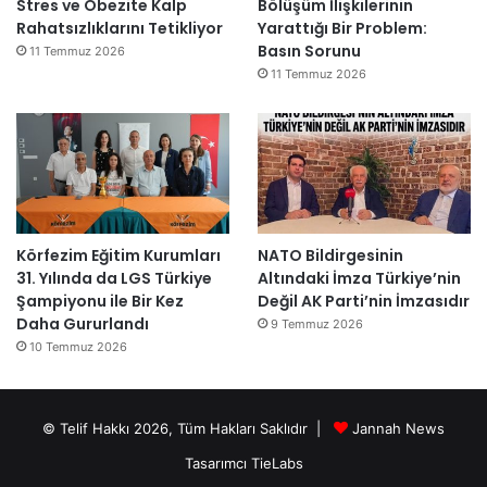
Stres ve Obezite Kalp
Bölüşüm İlişkilerinin
Rahatsızlıklarını Tetikliyor
Yarattığı Bir Problem:
Basın Sorunu
11 Temmuz 2026
11 Temmuz 2026
Körfezim Eğitim Kurumları
NATO Bildirgesinin
31. Yılında da LGS Türkiye
Altındaki İmza Türkiye’nin
Şampiyonu ile Bir Kez
Değil AK Parti’nin İmzasıdır
Daha Gururlandı
9 Temmuz 2026
10 Temmuz 2026
© Telif Hakkı 2026, Tüm Hakları Saklıdır |
Jannah News
Tasarımcı TieLabs