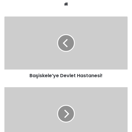
We
b
sit
esi
Başiskele’ye Devlet Hastanesi!