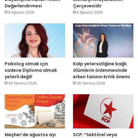
j
u
Değerlendirmesi
Çerçevesidir
v
y
6 Ağustos 2026
6 Ağustos 2026
a
l
r
a
:
K
“
u
T
t
e
l
p
a
Psikolog olmak için
Kalp yetersizliğine bağlı
k
n
sadece Diploma almak
ölümlerin önlenmesinde
i
d
yeterli değil!
erken tanının kritik önemi
m
ı
m
29 Temmuz 2026
28 Temmuz 2026
a
h
k
e
m
e
y
Meşher’de ağustos ayı
SCP: “Sektörel veya
e