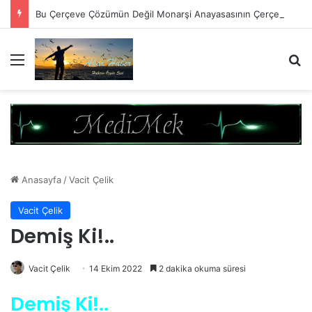
Bu Çerçeve Çözümün Değil Monarşi Anayasasının Çerçevesidir
Menü
A
Anasayfa
/
Vacit Çelik
Vacit Çelik
Demiş Ki!..
Vacit Çelik
14 Ekim 2022
2 dakika okuma süresi
Demiş Ki!..