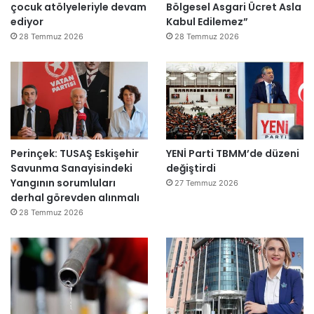
çocuk atölyeleriyle devam
Bölgesel Asgari Ücret Asla
d
ediyor
Kabul Edilemez”
e
ğ
28 Temmuz 2026
28 Temmuz 2026
i
l
ş
i
r
k
e
Perinçek: TUSAŞ Eskişehir
YENİ Parti TBMM’de düzeni
t
Savunma Sanayisindeki
değiştirdi
l
Yangının sorumluları
e
27 Temmuz 2026
derhal görevden alınmalı
r
e
28 Temmuz 2026
”