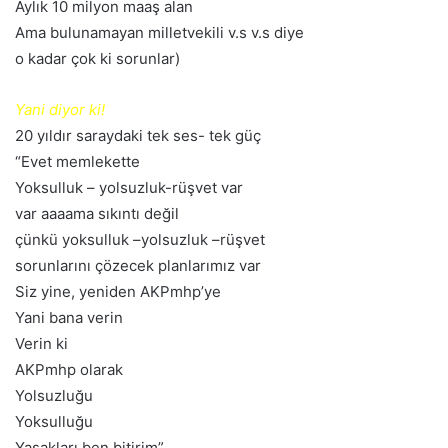
Aylık 10 milyon maaş alan
Ama bulunamayan milletvekili v.s v.s diye
o kadar çok ki sorunlar)
Yani diyor ki!
20 yıldır saraydaki tek ses- tek güç
“Evet memlekette
Yoksulluk – yolsuzluk-rüşvet var
var aaaama sıkıntı değil
çünkü yoksulluk –yolsuzluk –rüşvet
sorunlarını çözecek planlarımız var
Siz yine, yeniden AKPmhp’ye
Yani bana verin
Verin ki
AKPmhp olarak
Yolsuzluğu
Yoksulluğu
Yasakları ben bitirim”