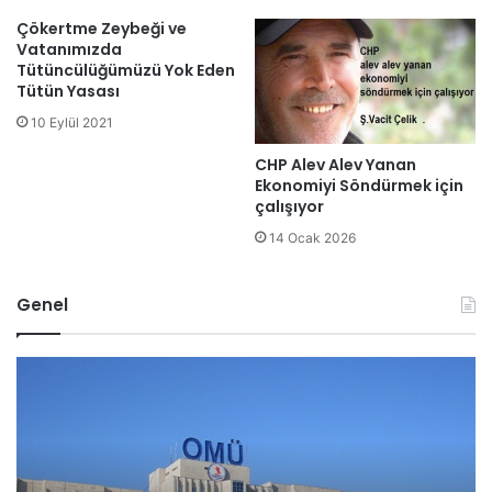
Çökertme Zeybeği ve
Vatanımızda
Tütüncülüğümüzü Yok Eden
Tütün Yasası
10 Eylül 2021
CHP Alev Alev Yanan
Ekonomiyi Söndürmek için
çalışıyor
14 Ocak 2026
Genel
O
A
M
d
Ü
a
G
l
ö
e
r
t