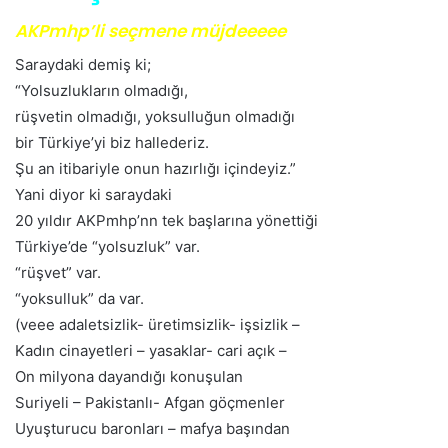
AKPmhp’li seçmene müjdeeeee
Saraydaki demiş ki;
“Yolsuzlukların olmadığı,
rüşvetin olmadığı, yoksulluğun olmadığı
bir Türkiye’yi biz hallederiz.
Şu an itibariyle onun hazırlığı içindeyiz.”
Yani diyor ki saraydaki
20 yıldır AKPmhp’nn tek başlarına yönettiği
Türkiye’de “yolsuzluk” var.
“rüşvet” var.
“yoksulluk” da var.
(veee adaletsizlik- üretimsizlik- işsizlik –
Kadın cinayetleri – yasaklar- cari açık –
On milyona dayandığı konuşulan
Suriyeli – Pakistanlı- Afgan göçmenler
Uyuşturucu baronları – mafya başından