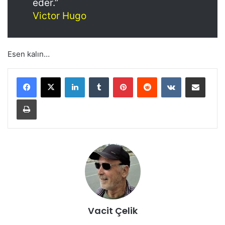
eder.”
Victor Hugo
Esen kalın…
LinkedIn
Tumblr
Pinterest
Reddit
VKontakte
E-Posta ile paylaş
Yazdır
Vacit Çelik