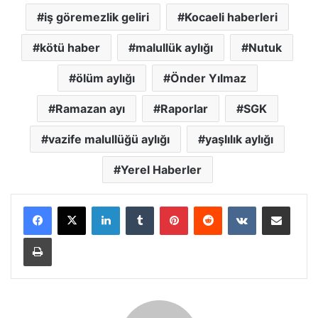
iş göremezlik geliri
Kocaeli haberleri
kötü haber
malullük aylığı
Nutuk
ölüm aylığı
Önder Yılmaz
Ramazan ayı
Raporlar
SGK
vazife malullüğü aylığı
yaşlılık aylığı
Yerel Haberler
LinkedIn
Tumblr
Pinterest
Reddit
VKontakte
E-Posta ile paylaş
Yazdır