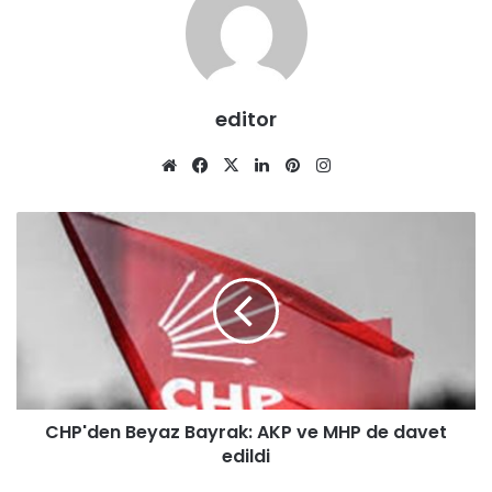
editor
We
Fa
X
Lin
Pin
Ins
b
ce
ke
ter
tag
sit
bo
dIn
est
ra
esi
ok
m
CHP'den Beyaz Bayrak: AKP ve MHP de davet
edildi