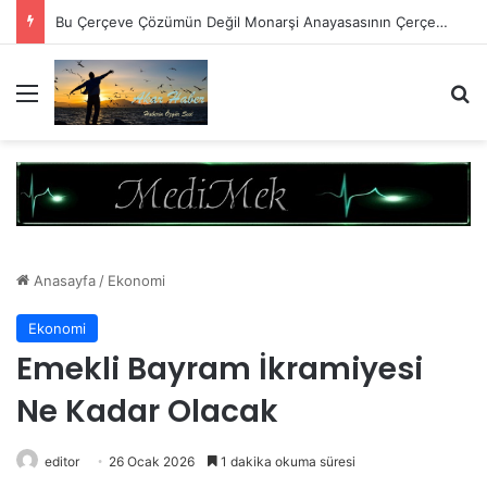
Psikolog olmak için sadece Diploma almak yeterli değil!
Menü
A
Anasayfa
/
Ekonomi
Ekonomi
Emekli Bayram İkramiyesi
Ne Kadar Olacak
editor
26 Ocak 2026
1 dakika okuma süresi