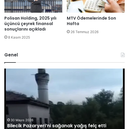
Polisan Holding, 2025 yılı
MTV Ödemelerinde Son
üçüncü çeyrek finansal
Hafta
sonuçlarını açıkladı
26 Temmuz 2026
8 Kasım 2025
Genel
B
O
i
M
l
Ü
e
G
c
ö
i
r
k
e
P
v
a
l
30 Mayıs 2026
Bilecik Pazaryeri’ni sağanak yağış felç etti
z
i