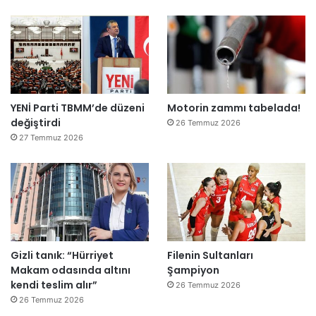
l
ş
i
r
k
e
t
YENİ Parti TBMM’de düzeni
Motorin zammı tabelada!
l
değiştirdi
e
26 Temmuz 2026
r
27 Temmuz 2026
e
”
Gizli tanık: “Hürriyet
Filenin Sultanları
Makam odasında altını
Şampiyon
kendi teslim alır”
26 Temmuz 2026
26 Temmuz 2026