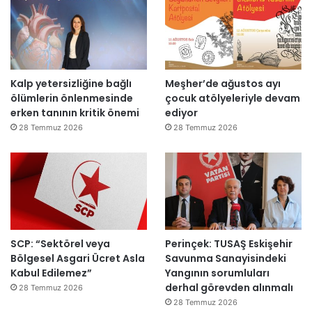
i
:
d
“
e
T
n
e
a
p
Kalp yetersizliğine bağlı
Meşher’de ağustos ayı
ç
k
ölümlerin önlenmesinde
çocuk atölyeleriyle devam
ı
i
erken tanının kritik önemi
ediyor
l
m
d
m
28 Temmuz 2026
28 Temmuz 2026
ı
a
h
k
e
m
e
y
SCP: “Sektörel veya
Perinçek: TUSAŞ Eskişehir
e
Bölgesel Asgari Ücret Asla
Savunma Sanayisindeki
d
Kabul Edilemez”
Yangının sorumluları
e
derhal görevden alınmalı
ğ
28 Temmuz 2026
i
28 Temmuz 2026