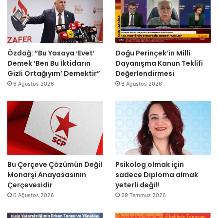
n
n
t
i
o
d
u
E
m
i
r
s
i
r
m
r
k
d
a
a
Özdağ: “Bu Yasaya ‘Evet’
Doğu Perinçek’in Milli
D
i
s
I
Demek ‘Ben Bu İktidarın
Dayanışma Kanun Teklifi
ü
ı
ş
Gizli Ortağıyım’ Demektir”
Değerlendirmesi
z
y
ı
6 Ağustos 2026
6 Ağustos 2026
e
ı
k
n
l
’
d
l
t
i
a
a
r
r
n
”
s
m
o
e
n
s
Bu Çerçeve Çözümün Değil
Psikolog olmak için
r
a
Monarşi Anayasasının
sadece Diploma almak
a
j
Çerçevesidir
yeterli değil!
y
v
6 Ağustos 2026
29 Temmuz 2026
e
a
n
r