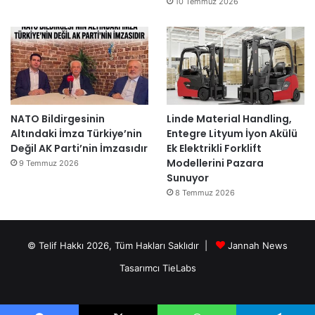
10 Temmuz 2026
NATO Bildirgesinin
Linde Material Handling,
Altındaki İmza Türkiye’nin
Entegre Lityum İyon Akülü
Değil AK Parti’nin İmzasıdır
Ek Elektrikli Forklift
Modellerini Pazara
9 Temmuz 2026
Sunuyor
8 Temmuz 2026
© Telif Hakkı 2026, Tüm Hakları Saklıdır |
Jannah News
Tasarımcı TieLabs