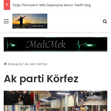
Doğu Perinçek’in Milli Dayanışma Kanun Teklifi Değerlendirmesi
Menü
A
Anasayfa
/
Ak parti Körfez
Ak parti Körfez