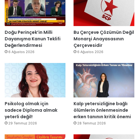
i
a
a
r
r
n
”
s
m
o
e
n
s
Doğu Perinçek’in Milli
Bu Çerçeve Çözümün Değil
r
a
Dayanışma Kanun Teklifi
Monarşi Anayasasının
a
j
Değerlendirmesi
Çerçevesidir
y
v
6 Ağustos 2026
6 Ağustos 2026
e
a
n
r
i
:
d
“
e
T
n
e
a
p
Psikolog olmak için
Kalp yetersizliğine bağlı
ç
k
sadece Diploma almak
ölümlerin önlenmesinde
ı
i
yeterli değil!
erken tanının kritik önemi
l
m
d
m
29 Temmuz 2026
28 Temmuz 2026
ı
a
h