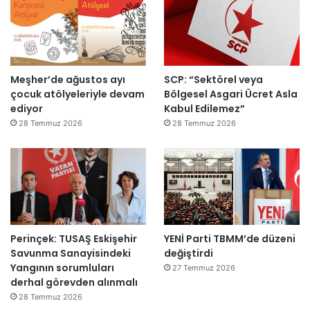
k
e
m
e
y
Meşher’de ağustos ayı
SCP: “Sektörel veya
e
çocuk atölyeleriyle devam
Bölgesel Asgari Ücret Asla
d
ediyor
Kabul Edilemez”
e
ğ
28 Temmuz 2026
28 Temmuz 2026
i
l
ş
i
r
k
e
Perinçek: TUSAŞ Eskişehir
YENİ Parti TBMM’de düzeni
t
Savunma Sanayisindeki
değiştirdi
l
Yangının sorumluları
e
27 Temmuz 2026
derhal görevden alınmalı
r
e
28 Temmuz 2026