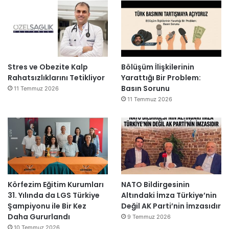
Stres ve Obezite Kalp
Bölüşüm İlişkilerinin
Rahatsızlıklarını Tetikliyor
Yarattığı Bir Problem:
Basın Sorunu
11 Temmuz 2026
11 Temmuz 2026
Körfezim Eğitim Kurumları
NATO Bildirgesinin
31. Yılında da LGS Türkiye
Altındaki İmza Türkiye’nin
Şampiyonu ile Bir Kez
Değil AK Parti’nin İmzasıdır
Daha Gururlandı
9 Temmuz 2026
10 Temmuz 2026