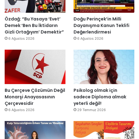
H
m
’
r
a
i
p
m
i
k
r
a
Özdağ: “Bu Yasaya ‘Evet’
Doğu Perinçek’in Milli
n
D
o
s
Demek ‘Ben Bu İktidarın
Dayanışma Kanun Teklifi
d
ü
j
ı
Gizli Ortağıyım’ Demektir”
Değerlendirmesi
i
z
e
y
6 Ağustos 2026
6 Ağustos 2026
r
e
s
ı
”
n
i
l
d
t
l
i
a
a
r
m
r
”
a
s
m
o
l
n
Bu Çerçeve Çözümün Değil
Psikolog olmak için
a
r
Monarşi Anayasasının
sadece Diploma almak
n
a
Çerçevesidir
yeterli değil!
d
y
6 Ağustos 2026
29 Temmuz 2026
ı
e
n
i
d