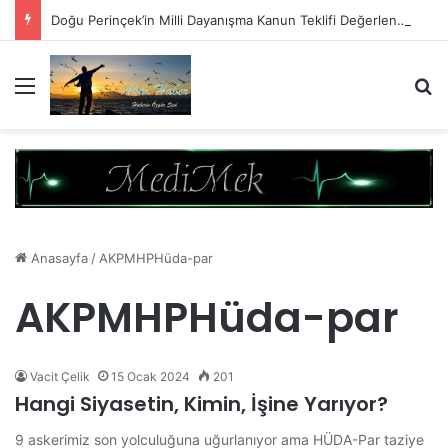
Doğu Perinçek’in Milli Dayanışma Kanun Teklifi Değerlendirmesi
Menü
A
Anasayfa
/
AKPMHPHüda-par
AKPMHPHüda-par
Vacit Çelik
15 Ocak 2024
201
Hangi Siyasetin, Kimin, İşine Yarıyor?
9 askerimiz son yolculuğuna uğurlanıyor ama HÜDA-Par taziye