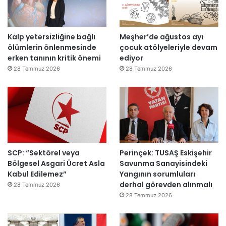
e
n
a
Kalp yetersizliğine bağlı
Meşher’de ağustos ayı
ç
ölümlerin önlenmesinde
çocuk atölyeleriyle devam
ı
erken tanının kritik önemi
ediyor
l
d
28 Temmuz 2026
28 Temmuz 2026
ı
SCP: “Sektörel veya
Perinçek: TUSAŞ Eskişehir
Bölgesel Asgari Ücret Asla
Savunma Sanayisindeki
Kabul Edilemez”
Yangının sorumluları
derhal görevden alınmalı
28 Temmuz 2026
28 Temmuz 2026