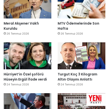
Meral Akşener Vakfı
MTV Ödemelerinde Son
Kuruldu
Hafta
26 Temmuz 2026
26 Temmuz 2026
Hürriyet’in Özel şoförü
Turgut Koç 3 Kilogram
Hüseyin Ergül İfade verdi
Altın Olayını Anlattı
24 Temmuz 2026
24 Temmuz 2026