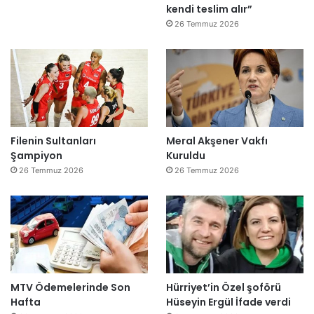
kendi teslim alır”
26 Temmuz 2026
Filenin Sultanları
Meral Akşener Vakfı
Şampiyon
Kuruldu
26 Temmuz 2026
26 Temmuz 2026
MTV Ödemelerinde Son
Hürriyet’in Özel şoförü
Hafta
Hüseyin Ergül İfade verdi