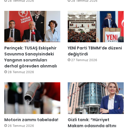
ğ
28 Temmuz 2026
28 Temmuz 2026
i
l
ş
i
r
k
e
Perinçek: TUSAŞ Eskişehir
YENİ Parti TBMM’de düzeni
t
Savunma Sanayisindeki
değiştirdi
l
Yangının sorumluları
e
27 Temmuz 2026
derhal görevden alınmalı
r
e
28 Temmuz 2026
”
Motorin zammı tabelada!
Gizli tanık: “Hürriyet
Makam odasında altını
26 Temmuz 2026