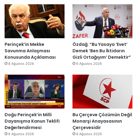
r
k
u
i
k
o
ş
s
e
n
t
i
s
o
u
E
H
m
r
s
a
i
m
r
i
k
a
a
Perinçek’in Mekke
Özdağ: “Bu Yasaya ‘Evet’
n
D
s
I
Savunma Anlaşması
Demek ‘Ben Bu İktidarın
d
ü
ı
ş
Konusunda Açıklaması
Gizli Ortağıyım’ Demektir”
i
z
y
ı
8 Ağustos 2026
6 Ağustos 2026
r
e
ı
k
”
n
l
’
d
l
t
i
a
a
r
r
n
”
s
m
o
e
n
s
Doğu Perinçek’in Milli
Bu Çerçeve Çözümün Değil
r
a
Dayanışma Kanun Teklifi
Monarşi Anayasasının
a
j
Değerlendirmesi
Çerçevesidir
y
v
6 Ağustos 2026
6 Ağustos 2026