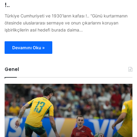
!..
Türkiye Cumhuriyeti ve 1930’ların kafası !.. “Günü kurtarmanın
ötesinde uluslararası sermaye ve onun çıkarlarını koruyan
işbirlikçilerin asıl hedefi burada daima…
Devamını Oku »
Genel
B
O
i
M
l
Ü
e
G
c
ö
i
r
k
e
P
v