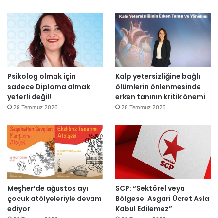
e
a
n
r
i
:
d
“
e
T
n
e
a
p
Psikolog olmak için
Kalp yetersizliğine bağlı
ç
k
sadece Diploma almak
ölümlerin önlenmesinde
ı
i
yeterli değil!
erken tanının kritik önemi
l
m
d
m
29 Temmuz 2026
28 Temmuz 2026
ı
a
h
k
e
m
e
y
Meşher’de ağustos ayı
SCP: “Sektörel veya
e
çocuk atölyeleriyle devam
Bölgesel Asgari Ücret Asla
d
ediyor
Kabul Edilemez”
e