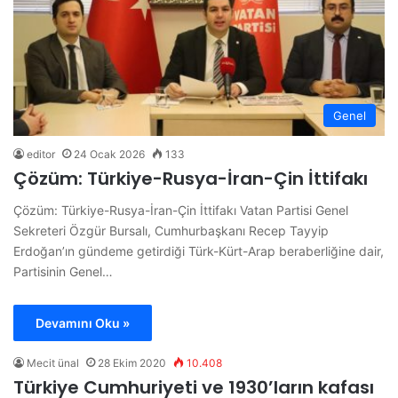
Genel
editor
24 Ocak 2026
133
Çözüm: Türkiye-Rusya-İran-Çin İttifakı
Çözüm: Türkiye-Rusya-İran-Çin İttifakı Vatan Partisi Genel
Sekreteri Özgür Bursalı, Cumhurbaşkanı Recep Tayyip
Erdoğan’ın gündeme getirdiği Türk-Kürt-Arap beraberliğine dair,
Partisinin Genel…
Devamını Oku »
Mecit ünal
28 Ekim 2020
10.408
Türkiye Cumhuriyeti ve 1930’ların kafası