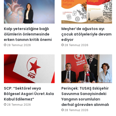
i
:
d
“
e
T
n
e
a
p
Kalp yetersizliğine bağlı
Meşher’de ağustos ayı
ç
k
ölümlerin önlenmesinde
çocuk atölyeleriyle devam
ı
i
erken tanının kritik önemi
ediyor
l
m
d
m
28 Temmuz 2026
28 Temmuz 2026
ı
a
h
k
e
m
e
y
SCP: “Sektörel veya
Perinçek: TUSAŞ Eskişehir
e
Bölgesel Asgari Ücret Asla
Savunma Sanayisindeki
d
Kabul Edilemez”
Yangının sorumluları
e
derhal görevden alınmalı
ğ
28 Temmuz 2026
i
28 Temmuz 2026
l