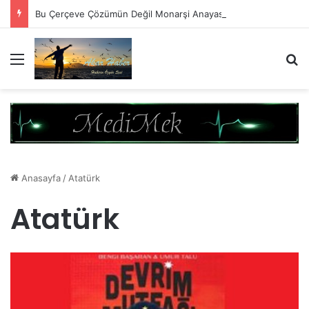
Bu Çerçeve Çözümün Değil Monarşi Anayasasının Çerçevesidir
Menü
A
Anasayfa
/
Atatürk
Atatürk