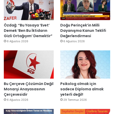
n
n
t
i
o
d
u
E
m
i
r
s
i
r
m
r
k
d
a
a
Özdağ: “Bu Yasaya ‘Evet’
Doğu Perinçek’in Milli
D
i
s
I
Demek ‘Ben Bu İktidarın
Dayanışma Kanun Teklifi
ü
ı
ş
Gizli Ortağıyım’ Demektir”
Değerlendirmesi
z
y
ı
6 Ağustos 2026
6 Ağustos 2026
e
ı
k
n
l
’
d
l
t
i
a
a
r
r
n
”
s
m
o
e
n
s
Bu Çerçeve Çözümün Değil
Psikolog olmak için
r
a
Monarşi Anayasasının
sadece Diploma almak
a
j
Çerçevesidir
yeterli değil!
y
v
6 Ağustos 2026
29 Temmuz 2026
e
a
n
r