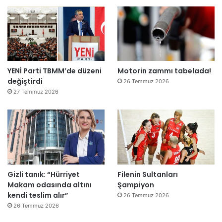
ş
i
r
k
e
t
YENİ Parti TBMM’de düzeni
Motorin zammı tabelada!
l
değiştirdi
e
26 Temmuz 2026
r
27 Temmuz 2026
e
”
Gizli tanık: “Hürriyet
Filenin Sultanları
Makam odasında altını
Şampiyon
kendi teslim alır”
26 Temmuz 2026
26 Temmuz 2026