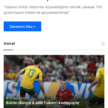
"Sabancı Kültür Sitesi’nde düzenlediğimiz etkinlik yaklaşık 700
güzel insanın katılımı ile gerçekleştirilmişti"
Devamını Oku »
Genel
B
O
i
M
l
Ü
e
G
c
ö
i
r
k
e
P
v
a
l
30 Mayıs 2026
Bilecik Pazaryeri’ni sağanak yağış felç etti
z
i