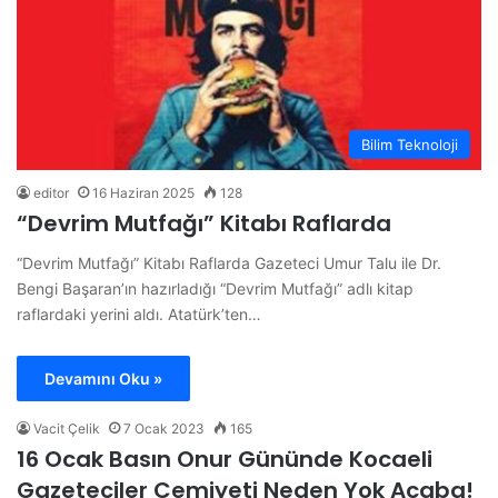
Bilim Teknoloji
editor
16 Haziran 2025
128
“Devrim Mutfağı” Kitabı Raflarda
“Devrim Mutfağı” Kitabı Raflarda Gazeteci Umur Talu ile Dr.
Bengi Başaran’ın hazırladığı “Devrim Mutfağı” adlı kitap
raflardaki yerini aldı. Atatürk’ten…
Devamını Oku »
Vacit Çelik
7 Ocak 2023
165
16 Ocak Basın Onur Gününde Kocaeli
Gazeteciler Cemiyeti Neden Yok Acaba!