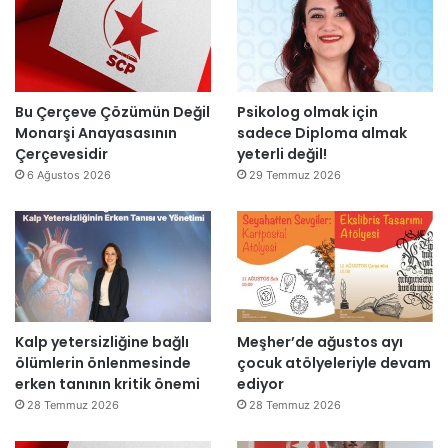
l
t
i
a
a
r
r
n
”
s
m
o
e
n
s
Bu Çerçeve Çözümün Değil
Psikolog olmak için
r
a
Monarşi Anayasasının
sadece Diploma almak
a
j
Çerçevesidir
yeterli değil!
y
v
6 Ağustos 2026
29 Temmuz 2026
e
a
n
r
i
:
d
“
e
T
n
e
a
p
Kalp yetersizliğine bağlı
Meşher’de ağustos ayı
ç
k
ölümlerin önlenmesinde
çocuk atölyeleriyle devam
ı
i
erken tanının kritik önemi
ediyor
l
m
d
m
28 Temmuz 2026
28 Temmuz 2026
ı
a
h