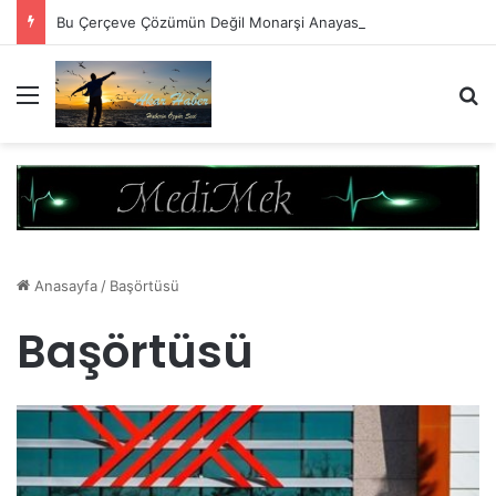
Bu Çerçeve Çözümün Değil Monarşi Anayasasının Çerçevesidir
Menü
A
Anasayfa
/
Başörtüsü
Başörtüsü