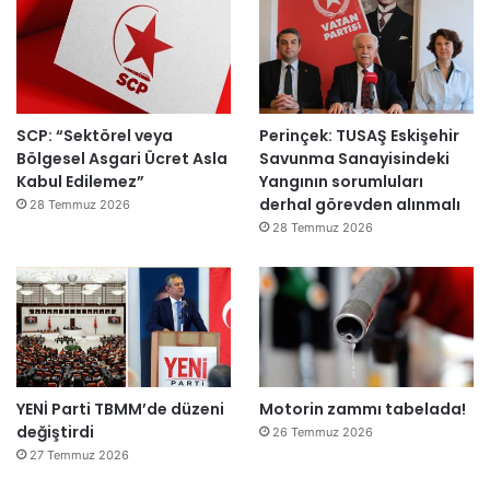
k
e
m
e
y
SCP: “Sektörel veya
Perinçek: TUSAŞ Eskişehir
e
Bölgesel Asgari Ücret Asla
Savunma Sanayisindeki
d
Kabul Edilemez”
Yangının sorumluları
e
derhal görevden alınmalı
ğ
28 Temmuz 2026
i
28 Temmuz 2026
l
ş
i
r
k
e
t
YENİ Parti TBMM’de düzeni
Motorin zammı tabelada!
l
değiştirdi
e
26 Temmuz 2026
r
27 Temmuz 2026
e