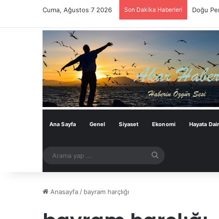
Cuma, Ağustos 7 2026
Son Dakika Haberleri
Bu Çerçe
Ana Sayfa
Genel
Siyaset
Ekonomi
Hayata Dai
Arama
yap
...
Anasayfa
/
bayram harçlığı