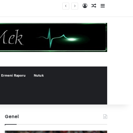
Kayıt Ol
Rastgele Makale
Kenar Bölme
Ermeni Raporu
Nutuk
Genel