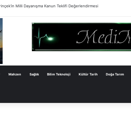
ve Çözümün Değil Monarşi Anayasasının Çerçevesidir
r
Mahzen
Sağlık
Bilim Teknoloji
Kültür Tarih
Doğa Tarım