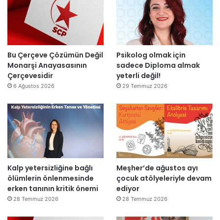
r
t
ı
a
m
m
k
a
a
m
l
l
Bu Çerçeve Çözümün Değil
Psikolog olmak için
m
a
Monarşi Anayasasının
sadece Diploma almak
a
n
Çerçevesidir
yeterli değil!
y
d
6 Ağustos 2026
29 Temmuz 2026
a
ı
c
a
k
Kalp yetersizliğine bağlı
Meşher’de ağustos ayı
ölümlerin önlenmesinde
çocuk atölyeleriyle devam
erken tanının kritik önemi
ediyor
28 Temmuz 2026
28 Temmuz 2026