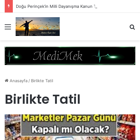
Doğu Perinçek’in Milli Dayanışma Kanun Teklifi Değerlendirmesi
Menü
A
Anasayfa
/
Birlikte Tatil
Birlikte Tatil