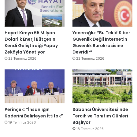
Hayat Kimya 65 Milyon
Yeneroğlu: “Bu Teklif Siber
Dolarlık Enerji Bütçesini
Güvenlik Değil İnternetin
Kendi Geliştirdiği Yapay
Güvenlik Bürokrasisine
Zekâyla Yönetiyor
Devridir”
22 Temmuz 2026
22 Temmuz 2026
Perinçek: “İnsanlığın
Sabancı Üniversitesi’nde
Kaderini Belirleyen İttifak”
Tercih ve Tanıtım Günleri
Başlıyor
19 Temmuz 2026
18 Temmuz 2026