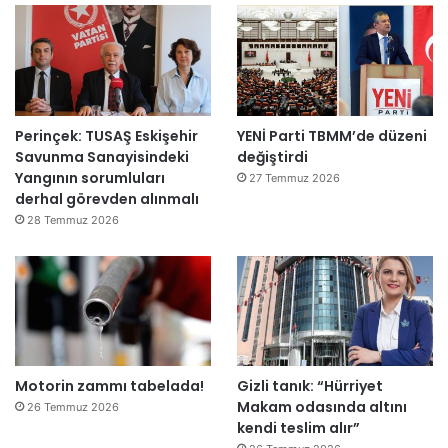
l
ş
i
r
k
e
Perinçek: TUSAŞ Eskişehir
YENİ Parti TBMM’de düzeni
t
Savunma Sanayisindeki
değiştirdi
l
Yangının sorumluları
e
27 Temmuz 2026
derhal görevden alınmalı
r
e
28 Temmuz 2026
”
Motorin zammı tabelada!
Gizli tanık: “Hürriyet
Makam odasında altını
26 Temmuz 2026
kendi teslim alır”