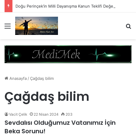
Doğu Perinçek’in Milli Dayanışma Kanun Teklifi Değerlendirmesi
Menü
A
Anasayfa
/
Çağdaş bilim
Çağdaş bilim
Vacit Çelik
22 Nisan 2024
203
Sevdalısı Olduğumuz Vatanımız İçin
Beka Sorunu!