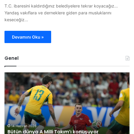
T.C. ibaresini kaldırdığınız belediyelere tekrar koyacağız...
Yandaş vakıflara ve derneklere giden para musluklarını
keseceğiz...
Devamını Oku »
Genel
B
O
i
M
l
Ü
e
G
c
ö
i
r
k
e
P
v
a
l
30 Mayıs 2026
Bilecik Pazaryeri’ni sağanak yağış felç etti
z
i