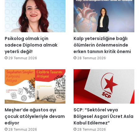
i
:
d
“
e
T
n
e
a
p
Psikolog olmak için
Kalp yetersizliğine bağlı
ç
k
sadece Diploma almak
ölümlerin önlenmesinde
ı
i
yeterli değil!
erken tanının kritik önemi
l
m
d
m
29 Temmuz 2026
28 Temmuz 2026
ı
a
h
k
e
m
e
y
Meşher’de ağustos ayı
SCP: “Sektörel veya
e
çocuk atölyeleriyle devam
Bölgesel Asgari Ücret Asla
d
ediyor
Kabul Edilemez”
e
ğ
28 Temmuz 2026
28 Temmuz 2026
i