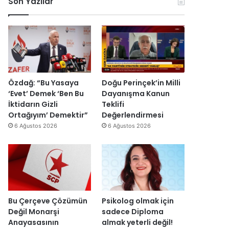
Son Yazılar
k
l
r
ç
o
e
u
i
n
n
ş
s
o
d
t
i
m
i
u
E
i
r
r
s
k
d
m
r
D
i
a
a
Özdağ: “Bu Yasaya
Doğu Perinçek’in Milli
ü
s
I
‘Evet’ Demek ‘Ben Bu
Dayanışma Kanun
z
ı
ş
İktidarın Gizli
Teklifi
e
y
ı
Ortağıyım’ Demektir”
Değerlendirmesi
n
ı
k
6 Ağustos 2026
6 Ağustos 2026
d
l
’
i
l
t
r
a
a
”
r
n
s
m
o
e
n
s
Bu Çerçeve Çözümün
Psikolog olmak için
r
a
Değil Monarşi
sadece Diploma
a
j
Anayasasının
almak yeterli değil!