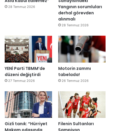
Asla Kabul Edilemez”
Sanayisindeki
ğ
Yangının sorumluları
28 Temmuz 2026
i
derhal görevden
l
alınmalı
ş
28 Temmuz 2026
i
r
k
e
t
l
e
YENİ Parti TBMM’de
Motorin zammı
r
düzeni değiştirdi
tabelada!
e
27 Temmuz 2026
26 Temmuz 2026
”
Gizli tanık: “Hürriyet
Filenin Sultanları
Makam odasında
Şampiyon