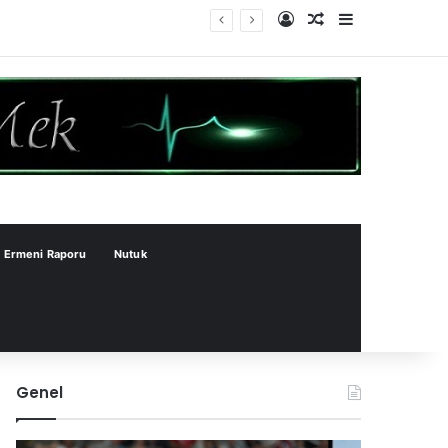
Kayıt Ol
Rastgele Makale
Kenar Bölme
Ermeni Raporu
Nutuk
Genel