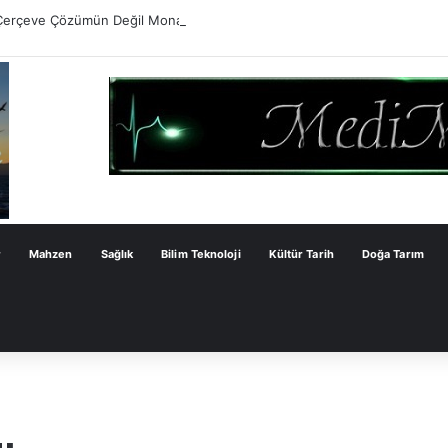
Çerçeve Çözümün Değil Monarşi Anayasasının Çerçevesidir
r
Mahzen
Sağlık
Bilim Teknoloji
Kültür Tarih
Doğa Tarım