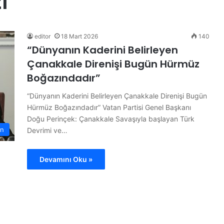
ı
B
ü
t
ü
editor
18 Mart 2026
140
n
“Dünyanın Kaderini Belirleyen
d
Çanakkale Direnişi Bugün Hürmüz
ü
14 Haziran 2026
n
Boğazındadır”
ojesi
Bütün dünya A Milli Takım’ı
y
konuşuyor
“Dünyanın Kaderini Belirleyen Çanakkale Direnişi Bugün
a
A
Hürmüz Boğazındadır” Vatan Partisi Genel Başkanı
M
Doğu Perinçek: Çanakkale Savaşıyla başlayan Türk
i
n
Devrimi ve…
l
l
i
Devamını Oku »
T
a
k
ı
m
’