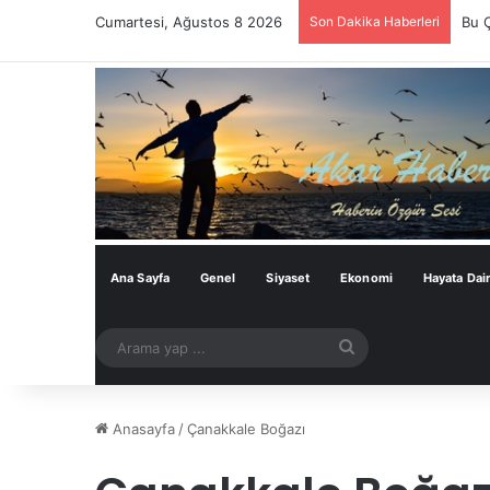
Cumartesi, Ağustos 8 2026
Son Dakika Haberleri
Bu 
Ana Sayfa
Genel
Siyaset
Ekonomi
Hayata Dai
Arama
yap
...
Anasayfa
/
Çanakkale Boğazı