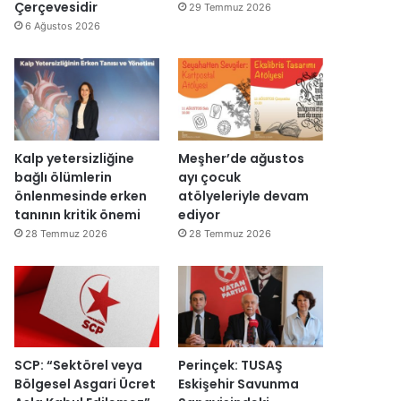
y
v
Çerçevesidir
29 Temmuz 2026
e
a
6 Ağustos 2026
n
r
i
:
d
“
e
T
n
e
a
p
ç
k
Kalp yetersizliğine
Meşher’de ağustos
ı
i
bağlı ölümlerin
ayı çocuk
l
m
önlenmesinde erken
atölyeleriyle devam
d
m
tanının kritik önemi
ediyor
ı
a
28 Temmuz 2026
28 Temmuz 2026
h
k
e
m
e
y
e
SCP: “Sektörel veya
Perinçek: TUSAŞ
d
Bölgesel Asgari Ücret
Eskişehir Savunma
e