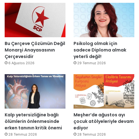
”
n
i
l
d
t
l
i
a
a
r
m
r
”
a
s
m
o
l
n
Bu Çerçeve Çözümün Değil
Psikolog olmak için
a
r
Monarşi Anayasasının
sadece Diploma almak
n
a
Çerçevesidir
yeterli değil!
d
y
6 Ağustos 2026
29 Temmuz 2026
ı
e
n
i
d
e
n
a
Kalp yetersizliğine bağlı
Meşher’de ağustos ayı
ç
ölümlerin önlenmesinde
çocuk atölyeleriyle devam
ı
erken tanının kritik önemi
ediyor
l
d
28 Temmuz 2026
28 Temmuz 2026