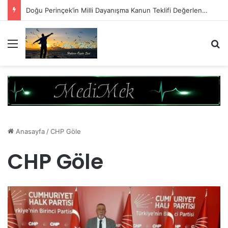
Doğu Perinçek’in Milli Dayanışma Kanun Teklifi Değerlendirmesi
Menü
A
Anasayfa
/
CHP Göle
CHP Göle