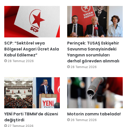
ı
SCP: “Sektörel veya
Perinçek: TUSAŞ Eskişehir
Bölgesel Asgari Ücret Asla
Savunma Sanayisindeki
Kabul Edilemez”
Yangının sorumluları
derhal görevden alınmalı
28 Temmuz 2026
28 Temmuz 2026
YENİ Parti TBMM’de düzeni
Motorin zammı tabelada!
değiştirdi
26 Temmuz 2026
27 Temmuz 2026