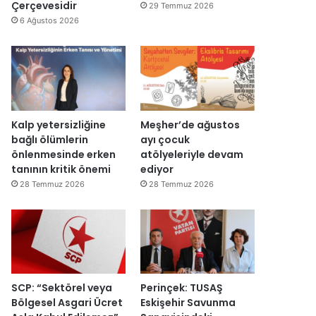
y
d
Çerçevesidir
29 Temmuz 2026
a
ı
6 Ağustos 2026
c
a
k
Kalp yetersizliğine
Meşher’de ağustos
bağlı ölümlerin
ayı çocuk
önlenmesinde erken
atölyeleriyle devam
tanının kritik önemi
ediyor
28 Temmuz 2026
28 Temmuz 2026
SCP: “Sektörel veya
Perinçek: TUSAŞ
Bölgesel Asgari Ücret
Eskişehir Savunma