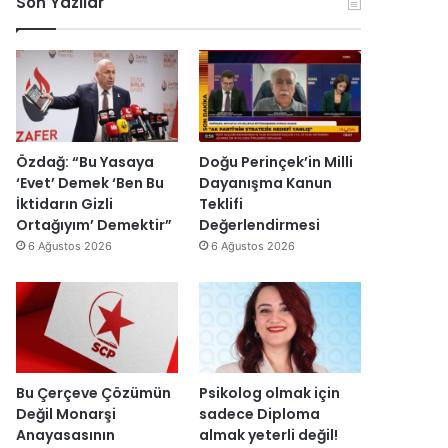
Son Yazılar
r
i
e
k
y
y
e
e
y
s
t
a
H
s
h
a
e
’
i
v
p
n
i
r
Özdağ: “Bu Yasaya
Doğu Perinçek’in Milli
d
n
o
‘Evet’ Demek ‘Ben Bu
Dayanışma Kanun
i
c
j
İktidarın Gizli
Teklifi
r
i
e
Ortağıyım’ Demektir”
Değerlendirmesi
”
y
s
6 Ağustos 2026
6 Ağustos 2026
a
i
r
t
ı
a
m
m
k
a
a
m
l
l
Bu Çerçeve Çözümün
Psikolog olmak için
m
a
Değil Monarşi
sadece Diploma
a
n
Anayasasının
almak yeterli değil!