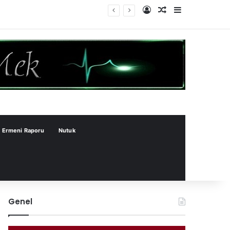
Kayıt Ol
Rastgele Makale
Kenar Bölme
Ermeni Raporu
Nutuk
Genel