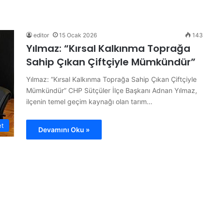
F
“
i
H
l
a
e
y
editor
15 Ocak 2026
143
n
d
Yılmaz: “Kırsal Kalkınma Toprağa
i
i
Sahip Çıkan Çiftçiyle Mümkündür”
n
Y
28 Haz
S
e
“Hayd
Yılmaz: “Kırsal Kalkınma Toprağa Sahip Çıkan Çiftçiyle
26 Temmuz 2026
u
l
Filenin Sultanları Şampiyon
Kamu
Mümkündür” CHP Sütçüler İlçe Başkanı Adnan Yılmaz,
l
k
ilçenin temel geçim kaynağı olan tarım…
t
e
a
n
n
B
et
Devamını Oku »
l
a
a
s
r
ı
ı
n
Ş
”
a
P
m
r
p
o
i
j