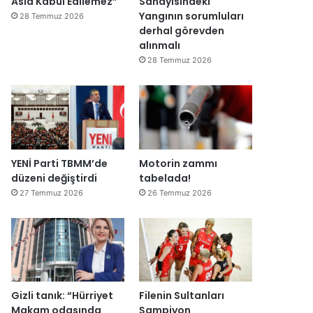
Asla Kabul Edilemez”
Sanayisindeki
Yangının sorumluları
28 Temmuz 2026
derhal görevden
alınmalı
28 Temmuz 2026
YENİ Parti TBMM’de
Motorin zammı
düzeni değiştirdi
tabelada!
27 Temmuz 2026
26 Temmuz 2026
Gizli tanık: “Hürriyet
Filenin Sultanları
Makam odasında
Şampiyon