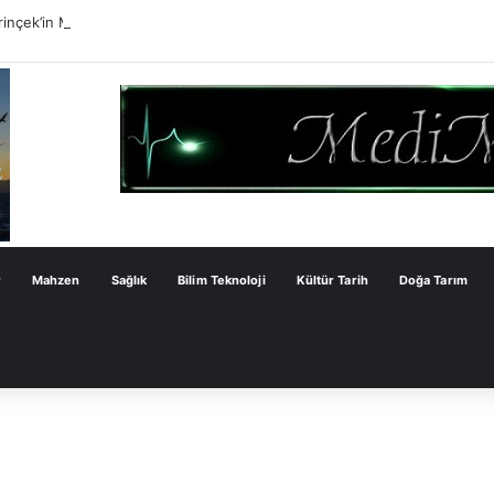
inçek’in Milli Dayanışma Kanun Teklifi Değerlendirmesi
r
Mahzen
Sağlık
Bilim Teknoloji
Kültür Tarih
Doğa Tarım