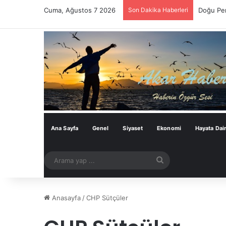
Cuma, Ağustos 7 2026
Son Dakika Haberleri
Doğu Per
Ana Sayfa
Genel
Siyaset
Ekonomi
Hayata Dai
Arama
yap
...
Anasayfa
/
CHP Sütçüler