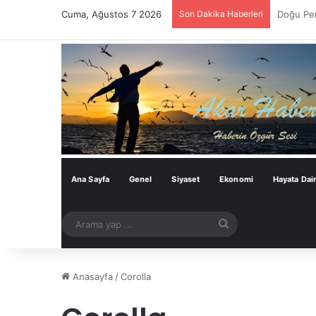
Cuma, Ağustos 7 2026
Son Dakika Haberleri
Bu Çerçe
Ana Sayfa
Genel
Siyaset
Ekonomi
Hayata Dai
Arama
yap
...
Anasayfa
/
Corolla