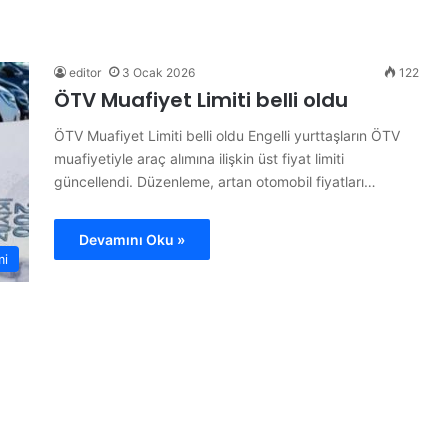
“
H
a
y
editor
3 Ocak 2026
122
d
ÖTV Muafiyet Limiti belli oldu
i
Y
ÖTV Muafiyet Limiti belli oldu Engelli yurttaşların ÖTV
28 Haziran 2026
e
muafiyetiyle araç alımına ilişkin üst fiyat limiti
“Haydi Yelken Basın” Projesi
l
güncellendi. Düzenleme, artan otomobil fiyatları…
piyon
Kamuoyuna Tanıtıldı
k
e
n
Devamını Oku »
B
mi
a
s
ı
n
”
P
r
o
j