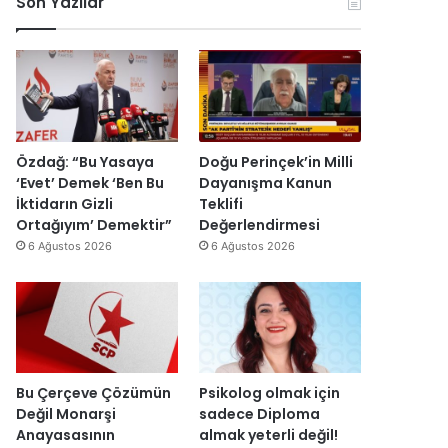
Son Yazılar
r
k
e
r
k
o
y
u
e
n
y
ş
s
o
a
t
H
m
h
u
a
i
’
r
i
k
p
m
n
D
r
a
Özdağ: “Bu Yasaya
Doğu Perinçek’in Milli
d
ü
o
s
‘Evet’ Demek ‘Ben Bu
Dayanışma Kanun
i
z
j
ı
İktidarın Gizli
Teklifi
r
e
e
y
Ortağıyım’ Demektir”
Değerlendirmesi
”
n
s
ı
6 Ağustos 2026
6 Ağustos 2026
d
i
l
i
t
l
r
a
a
”
m
r
a
s
m
o
l
n
Bu Çerçeve Çözümün
Psikolog olmak için
a
r
Değil Monarşi
sadece Diploma
n
a
Anayasasının
almak yeterli değil!