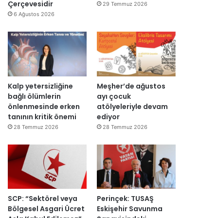
d
y
Çerçevesidir
29 Temmuz 2026
ı
e
6 Ağustos 2026
n
i
d
e
n
a
ç
Kalp yetersizliğine
Meşher’de ağustos
ı
bağlı ölümlerin
ayı çocuk
l
önlenmesinde erken
atölyeleriyle devam
d
tanının kritik önemi
ediyor
ı
28 Temmuz 2026
28 Temmuz 2026
SCP: “Sektörel veya
Perinçek: TUSAŞ
Bölgesel Asgari Ücret
Eskişehir Savunma