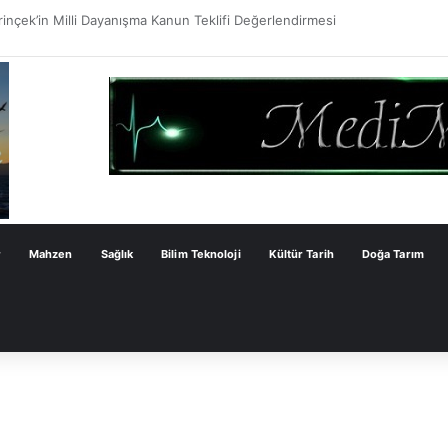
ve Çözümün Değil Monarşi Anayasasının Çerçevesidir
r
Mahzen
Sağlık
Bilim Teknoloji
Kültür Tarih
Doğa Tarım