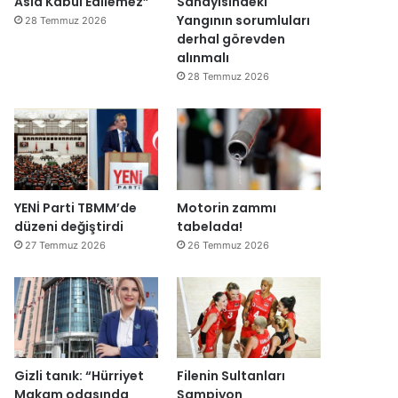
Asla Kabul Edilemez”
Sanayisindeki
Yangının sorumluları
28 Temmuz 2026
derhal görevden
alınmalı
28 Temmuz 2026
YENİ Parti TBMM’de
Motorin zammı
düzeni değiştirdi
tabelada!
27 Temmuz 2026
26 Temmuz 2026
Gizli tanık: “Hürriyet
Filenin Sultanları
Makam odasında
Şampiyon