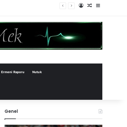
Kayıt Ol
Rastgele Makale
Kenar Bölme
Ermeni Raporu
Nutuk
Genel