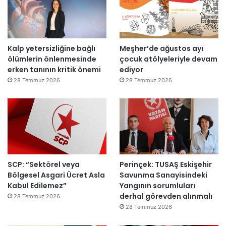
d
“
e
T
n
e
a
p
Kalp yetersizliğine bağlı
Meşher’de ağustos ayı
ç
k
ölümlerin önlenmesinde
çocuk atölyeleriyle devam
ı
i
erken tanının kritik önemi
ediyor
l
m
d
m
28 Temmuz 2026
28 Temmuz 2026
ı
a
h
k
e
m
e
y
SCP: “Sektörel veya
Perinçek: TUSAŞ Eskişehir
e
Bölgesel Asgari Ücret Asla
Savunma Sanayisindeki
d
Kabul Edilemez”
Yangının sorumluları
e
derhal görevden alınmalı
ğ
28 Temmuz 2026
i
28 Temmuz 2026
l