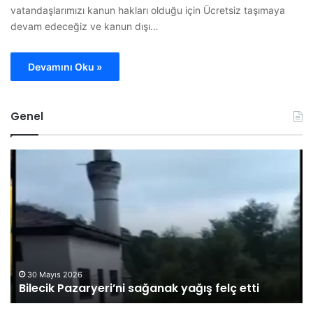
vatandaşlarımızı kanun hakları olduğu için Ücretsiz taşımaya
devam edeceğiz ve kanun dışı…
Devamını Oku »
Genel
B
O
i
M
l
Ü
e
G
c
ö
i
r
k
e
P
v
a
l
30 Mayıs 2026
Bilecik Pazaryeri’ni sağanak yağış felç etti
z
i
a
s