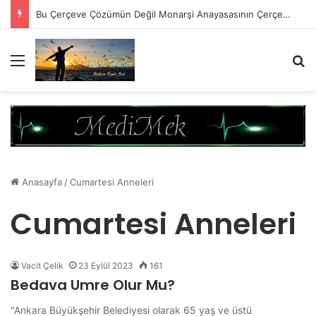
Bu Çerçeve Çözümün Değil Monarşi Anayasasının Çerçevesidir
Menü
A
Anasayfa
/
Cumartesi Anneleri
Cumartesi Anneleri
Vacit Çelik
23 Eylül 2023
161
Bedava Umre Olur Mu?
"Ankara Büyükşehir Belediyesi olarak 65 yaş ve üstü