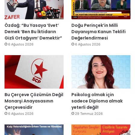
o
d
u
E
m
i
r
s
i
r
m
r
k
d
a
a
Özdağ: “Bu Yasaya ‘Evet’
Doğu Perinçek’in Milli
D
i
s
I
Demek ‘Ben Bu İktidarın
Dayanışma Kanun Teklifi
ü
ı
ş
Gizli Ortağıyım’ Demektir”
Değerlendirmesi
z
y
ı
6 Ağustos 2026
6 Ağustos 2026
e
ı
k
n
l
’
d
l
t
i
a
a
r
r
n
”
s
m
o
e
n
s
Bu Çerçeve Çözümün Değil
Psikolog olmak için
r
a
Monarşi Anayasasının
sadece Diploma almak
a
j
Çerçevesidir
yeterli değil!
y
v
6 Ağustos 2026
29 Temmuz 2026
e
a
n
r
i
: