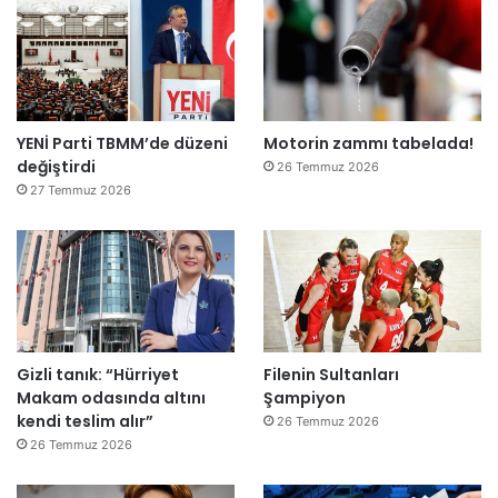
ş
i
r
k
e
t
YENİ Parti TBMM’de düzeni
Motorin zammı tabelada!
l
değiştirdi
e
26 Temmuz 2026
r
27 Temmuz 2026
e
”
Gizli tanık: “Hürriyet
Filenin Sultanları
Makam odasında altını
Şampiyon
kendi teslim alır”
26 Temmuz 2026
26 Temmuz 2026