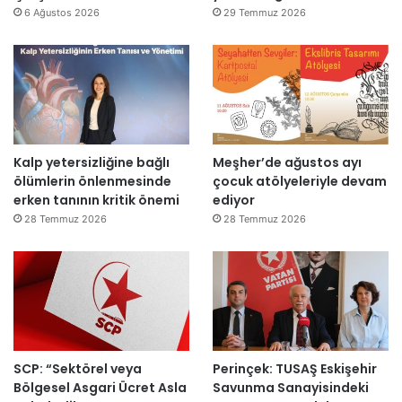
y
v
6 Ağustos 2026
29 Temmuz 2026
e
a
n
r
i
:
d
“
e
T
n
e
a
p
Kalp yetersizliğine bağlı
Meşher’de ağustos ayı
ç
k
ölümlerin önlenmesinde
çocuk atölyeleriyle devam
ı
i
erken tanının kritik önemi
ediyor
l
m
d
m
28 Temmuz 2026
28 Temmuz 2026
ı
a
h
k
e
m
e
y
SCP: “Sektörel veya
Perinçek: TUSAŞ Eskişehir
e
Bölgesel Asgari Ücret Asla
Savunma Sanayisindeki
d