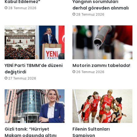
Kabul Edilemez”
Yangının sorumluları
e
derhal görevden alınmalı
ğ
28 Temmuz 2026
i
28 Temmuz 2026
l
ş
i
r
k
e
t
YENİ Parti TBMM’de düzeni
Motorin zammı tabelada!
l
değiştirdi
e
26 Temmuz 2026
r
27 Temmuz 2026
e
”
Gizli tanık: “Hürriyet
Filenin Sultanları
Makam odasında altını
Şampiyon