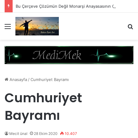
Bu Çerçeve Çözümün Değil Monarşi Anayasasının Çerçevesidir
Menü
A
Anasayfa
/
Cumhuriyet Bayramı
Cumhuriyet
Bayramı
Mecit ünal
28 Ekim 2020
10.407