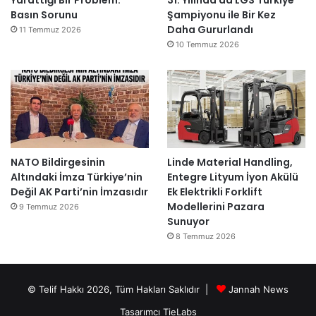
Basın Sorunu
Şampiyonu ile Bir Kez
Daha Gururlandı
11 Temmuz 2026
10 Temmuz 2026
NATO Bildirgesinin
Linde Material Handling,
Altındaki İmza Türkiye’nin
Entegre Lityum İyon Akülü
Değil AK Parti’nin İmzasıdır
Ek Elektrikli Forklift
Modellerini Pazara
9 Temmuz 2026
Sunuyor
8 Temmuz 2026
© Telif Hakkı 2026, Tüm Hakları Saklıdır |
Jannah News
Tasarımcı TieLabs