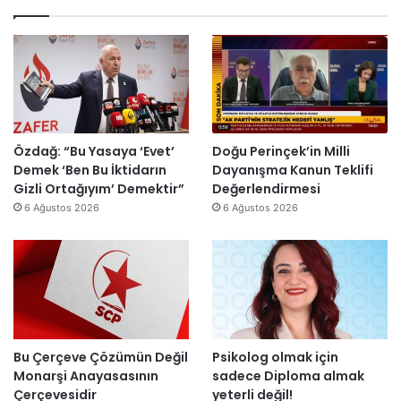
E
t
r
ç
k
l
u
i
o
e
ş
s
n
n
t
i
o
d
u
E
m
i
r
s
i
r
m
r
k
d
a
a
Özdağ: “Bu Yasaya ‘Evet’
Doğu Perinçek’in Milli
D
i
s
I
Demek ‘Ben Bu İktidarın
Dayanışma Kanun Teklifi
ü
ı
ş
Gizli Ortağıyım’ Demektir”
Değerlendirmesi
z
y
ı
6 Ağustos 2026
6 Ağustos 2026
e
ı
k
n
l
’
d
l
t
i
a
a
r
r
n
”
s
m
o
e
n
s
Bu Çerçeve Çözümün Değil
Psikolog olmak için
r
a
Monarşi Anayasasının
sadece Diploma almak
a
j
Çerçevesidir
yeterli değil!