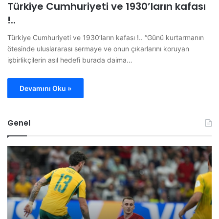
Türkiye Cumhuriyeti ve 1930’ların kafası
!..
Türkiye Cumhuriyeti ve 1930’ların kafası !.. “Günü kurtarmanın
ötesinde uluslararası sermaye ve onun çıkarlarını koruyan
işbirlikçilerin asıl hedefi burada daima…
Devamını Oku »
Genel
B
O
i
M
l
Ü
e
G
c
ö
i
r
k
e