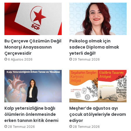
”
n
i
l
d
t
l
i
a
a
r
m
r
”
a
s
m
o
l
n
Bu Çerçeve Çözümün Değil
Psikolog olmak için
a
r
Monarşi Anayasasının
sadece Diploma almak
n
a
Çerçevesidir
yeterli değil!
d
y
6 Ağustos 2026
29 Temmuz 2026
ı
e
n
i
d
e
n
a
Kalp yetersizliğine bağlı
Meşher’de ağustos ayı
ç
ölümlerin önlenmesinde
çocuk atölyeleriyle devam
ı
erken tanının kritik önemi
ediyor
l
d
28 Temmuz 2026
28 Temmuz 2026