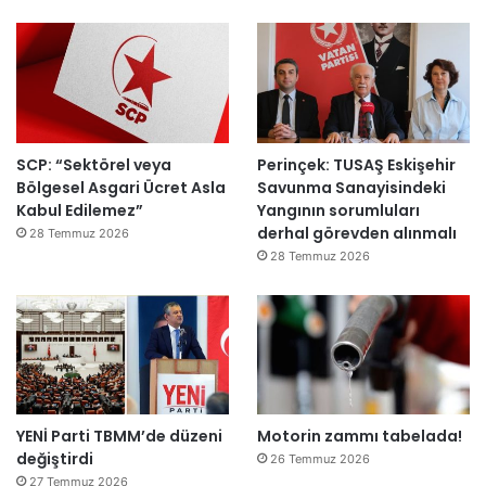
ı
SCP: “Sektörel veya
Perinçek: TUSAŞ Eskişehir
Bölgesel Asgari Ücret Asla
Savunma Sanayisindeki
Kabul Edilemez”
Yangının sorumluları
derhal görevden alınmalı
28 Temmuz 2026
28 Temmuz 2026
YENİ Parti TBMM’de düzeni
Motorin zammı tabelada!
değiştirdi
26 Temmuz 2026
27 Temmuz 2026