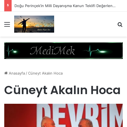
Doğu Perinçek’in Milli Dayanışma Kanun Teklifi Değerlendirmesi
Menü
A
Anasayfa
/
Cüneyt Akalın Hoca
Cüneyt Akalın Hoca