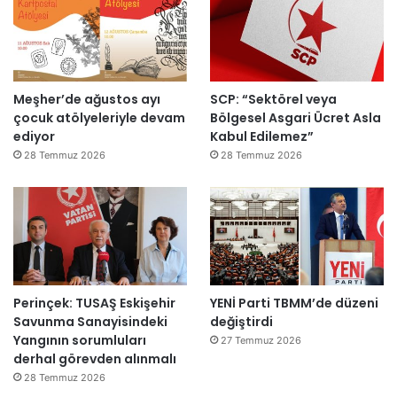
l
t
i
a
a
r
r
n
”
s
m
o
e
n
s
Meşher’de ağustos ayı
SCP: “Sektörel veya
r
a
çocuk atölyeleriyle devam
Bölgesel Asgari Ücret Asla
a
j
ediyor
Kabul Edilemez”
y
v
28 Temmuz 2026
28 Temmuz 2026
e
a
n
r
i
:
d
“
e
T
n
e
a
p
Perinçek: TUSAŞ Eskişehir
YENİ Parti TBMM’de düzeni
ç
k
Savunma Sanayisindeki
değiştirdi
ı
i
Yangının sorumluları
l
m
27 Temmuz 2026
derhal görevden alınmalı
d
m
ı
a
28 Temmuz 2026
h