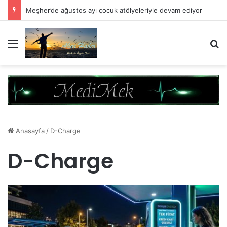
Meşher’de ağustos ayı çocuk atölyeleriyle devam ediyor
Menü
A
Anasayfa
/
D-Charge
D-Charge