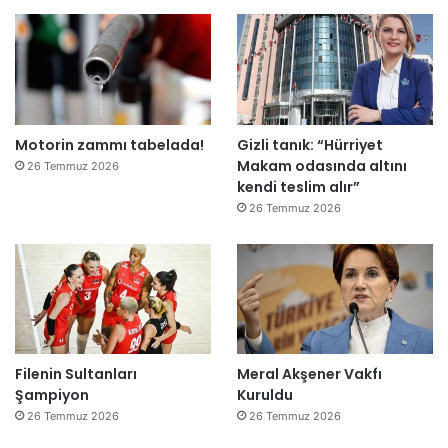
k
e
m
e
y
e
Motorin zammı tabelada!
Gizli tanık: “Hürriyet
d
Makam odasında altını
e
26 Temmuz 2026
kendi teslim alır”
ğ
i
26 Temmuz 2026
l
ş
i
r
k
e
t
Filenin Sultanları
Meral Akşener Vakfı
l
Şampiyon
Kuruldu
e
r
26 Temmuz 2026
26 Temmuz 2026
e