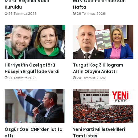
Meral Akşener Vakfı
MTV Ödemelerinde Son
Kuruldu
Hafta
26 Temmuz 2026
26 Temmuz 2026
Hürriyet’in Özel şoförü
Turgut Koç 3 Kilogram
Hüseyin Ergül İfade verdi
Altın Olayını Anlattı
24 Temmuz 2026
24 Temmuz 2026
Özgür Özel CHP’den istifa
Yeni Parti Milletvekilleri
etti
Tam Listesi