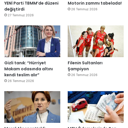
YENİ Parti TBMM’de düzeni
Motorin zammı tabelada!
l
değiştirdi
e
26 Temmuz 2026
r
27 Temmuz 2026
e
”
Gizli tanık: “Hürriyet
Filenin Sultanları
Makam odasında altını
Şampiyon
kendi teslim alır”
26 Temmuz 2026
26 Temmuz 2026