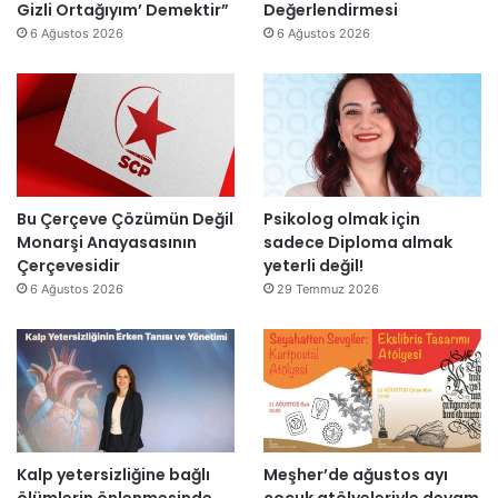
ı
ş
Gizli Ortağıyım’ Demektir”
Değerlendirmesi
z
y
ı
6 Ağustos 2026
6 Ağustos 2026
e
ı
k
n
l
’
d
l
t
i
a
a
r
r
n
”
s
m
o
e
n
s
Bu Çerçeve Çözümün Değil
Psikolog olmak için
r
a
Monarşi Anayasasının
sadece Diploma almak
a
j
Çerçevesidir
yeterli değil!
y
v
6 Ağustos 2026
29 Temmuz 2026
e
a
n
r
i
:
d
“
e
T
n
e
a
p
Kalp yetersizliğine bağlı
Meşher’de ağustos ayı
ç
k
ölümlerin önlenmesinde
çocuk atölyeleriyle devam
ı
i