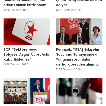
erken tanının kritik önemi
ediyor
l
m
d
m
28 Temmuz 2026
28 Temmuz 2026
ı
a
h
k
e
m
e
y
SCP: “Sektörel veya
Perinçek: TUSAŞ Eskişehir
e
Bölgesel Asgari Ücret Asla
Savunma Sanayisindeki
d
Kabul Edilemez”
Yangının sorumluları
e
derhal görevden alınmalı
ğ
28 Temmuz 2026
i
28 Temmuz 2026
l
ş
i
r
k
e
t