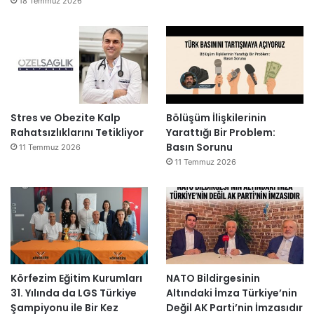
18 Temmuz 2026
Stres ve Obezite Kalp
Bölüşüm İlişkilerinin
Rahatsızlıklarını Tetikliyor
Yarattığı Bir Problem:
Basın Sorunu
11 Temmuz 2026
11 Temmuz 2026
Körfezim Eğitim Kurumları
NATO Bildirgesinin
31. Yılında da LGS Türkiye
Altındaki İmza Türkiye’nin
Şampiyonu ile Bir Kez
Değil AK Parti’nin İmzasıdır