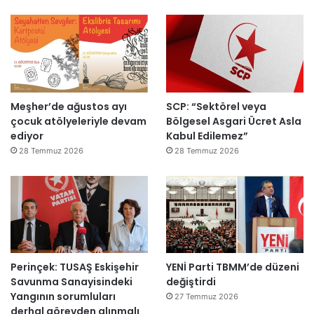
ı
a
h
k
e
m
e
y
Meşher’de ağustos ayı
SCP: “Sektörel veya
e
çocuk atölyeleriyle devam
Bölgesel Asgari Ücret Asla
d
ediyor
Kabul Edilemez”
e
ğ
28 Temmuz 2026
28 Temmuz 2026
i
l
ş
i
r
k
e
Perinçek: TUSAŞ Eskişehir
YENİ Parti TBMM’de düzeni
t
Savunma Sanayisindeki
değiştirdi
l
Yangının sorumluları
e
27 Temmuz 2026
derhal görevden alınmalı
r