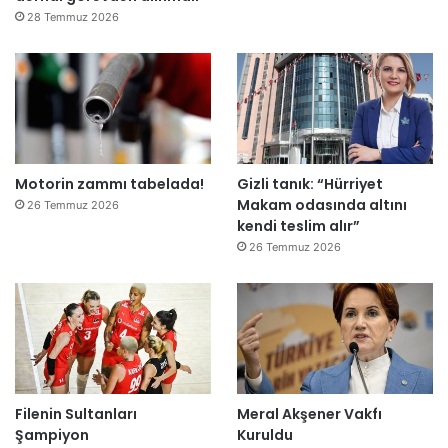
e
28 Temmuz 2026
”
Motorin zammı tabelada!
Gizli tanık: “Hürriyet
Makam odasında altını
26 Temmuz 2026
kendi teslim alır”
26 Temmuz 2026
Filenin Sultanları
Meral Akşener Vakfı
Şampiyon
Kuruldu