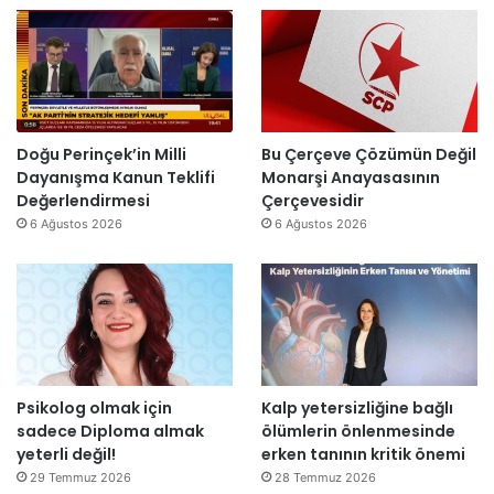
”
n
l
’
d
l
t
i
a
a
r
r
n
”
s
m
o
e
n
s
Doğu Perinçek’in Milli
Bu Çerçeve Çözümün Değil
r
a
Dayanışma Kanun Teklifi
Monarşi Anayasasının
a
j
Değerlendirmesi
Çerçevesidir
y
v
6 Ağustos 2026
6 Ağustos 2026
e
a
n
r
i
:
d
“
e
T
n
e
a
p
Psikolog olmak için
Kalp yetersizliğine bağlı
ç
k
sadece Diploma almak
ölümlerin önlenmesinde
ı
i
yeterli değil!
erken tanının kritik önemi
l
m
d
m
29 Temmuz 2026
28 Temmuz 2026