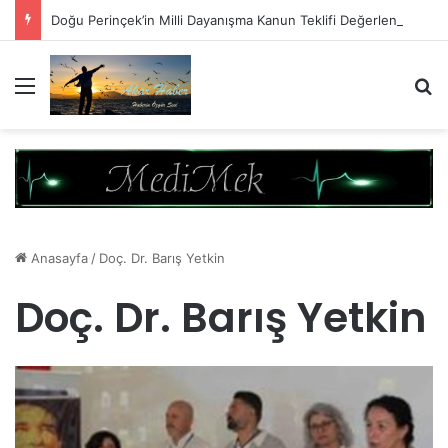
Doğu Perinçek’in Milli Dayanışma Kanun Teklifi Değerlendirmesi
Menü
A
Anasayfa
/
Doç. Dr. Barış Yetkin
Doç. Dr. Barış Yetkin