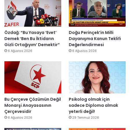
y
ş
e
n
a
t
s
o
h
u
H
m
’
r
a
i
p
m
i
k
r
a
Özdağ: “Bu Yasaya ‘Evet’
Doğu Perinçek’in Milli
n
D
o
s
Demek ‘Ben Bu İktidarın
Dayanışma Kanun Teklifi
d
ü
j
ı
Gizli Ortağıyım’ Demektir”
Değerlendirmesi
i
z
e
y
6 Ağustos 2026
6 Ağustos 2026
r
e
s
ı
”
n
i
l
d
t
l
i
a
a
r
m
r
”
a
s
m
o
l
n
Bu Çerçeve Çözümün Değil
Psikolog olmak için
a
r
Monarşi Anayasasının
sadece Diploma almak
n
a
Çerçevesidir
yeterli değil!
d
y
6 Ağustos 2026
29 Temmuz 2026
ı
e
n