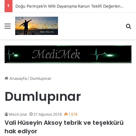
Doğu Perinçek’in Milli Dayanışma Kanun Teklifi Değerlendirmesi
Menü
A
Anasayfa
/
Dumlupınar
Dumlupınar
Mecit ünal
27 Ağustos 2019
1.578
Vali Hüseyin Aksoy tebrik ve teşekkürü
hak ediyor