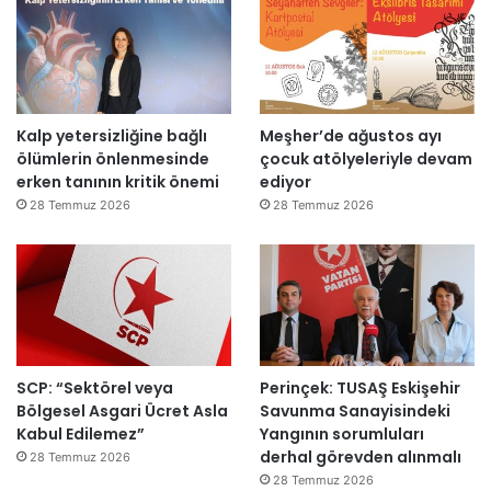
i
d
e
n
a
Kalp yetersizliğine bağlı
Meşher’de ağustos ayı
ç
ölümlerin önlenmesinde
çocuk atölyeleriyle devam
ı
erken tanının kritik önemi
ediyor
l
d
28 Temmuz 2026
28 Temmuz 2026
ı
SCP: “Sektörel veya
Perinçek: TUSAŞ Eskişehir
Bölgesel Asgari Ücret Asla
Savunma Sanayisindeki
Kabul Edilemez”
Yangının sorumluları
derhal görevden alınmalı
28 Temmuz 2026
28 Temmuz 2026