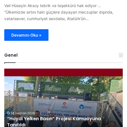
Vali Hüseyin Aksoy tebrik ve teşekkürü hak ediyor …
“Ülkemizde sırtını hain güçlere dayayan meczuplar dışında,
vatansever, cumhuriyet sevdalısı, Atatürk’ün…
Devamını Oku »
Genel
B
B
ü
i
t
l
ü
e
n
c
d
i
ü
k
n
P
y
a
14 Haziran 2026
Bütün dünya A Milli Takım’ı konuşuyor
a
z