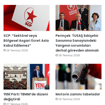
ı
a
h
k
e
m
e
y
SCP: “Sektörel veya
Perinçek: TUSAŞ Eskişehir
e
Bölgesel Asgari Ücret Asla
Savunma Sanayisindeki
d
Kabul Edilemez”
Yangının sorumluları
e
derhal görevden alınmalı
ğ
28 Temmuz 2026
i
28 Temmuz 2026
l
ş
i
r
k
e
t
YENİ Parti TBMM’de düzeni
Motorin zammı tabelada!
l
değiştirdi
e
26 Temmuz 2026
r
27 Temmuz 2026