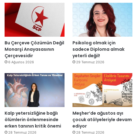
n
l
’
d
l
t
i
a
a
r
r
n
”
s
m
o
e
n
s
Bu Çerçeve Çözümün Değil
Psikolog olmak için
r
a
Monarşi Anayasasının
sadece Diploma almak
a
j
Çerçevesidir
yeterli değil!
y
v
6 Ağustos 2026
29 Temmuz 2026
e
a
n
r
i
:
d
“
e
T
n
e
a
p
Kalp yetersizliğine bağlı
Meşher’de ağustos ayı
ç
k
ölümlerin önlenmesinde
çocuk atölyeleriyle devam
ı
i
erken tanının kritik önemi
ediyor
l
m
d
m
28 Temmuz 2026
28 Temmuz 2026