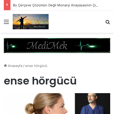
Bu Çerçeve Çözümün Değil Monarşi Anayasasının Çerçevesidir
Menü
A
Anasayfa
/
ense hörgücü
ense hörgücü