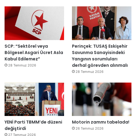
ı
a
h
k
e
m
e
y
SCP: “Sektörel veya
Perinçek: TUSAŞ Eskişehir
e
Bölgesel Asgari Ücret Asla
Savunma Sanayisindeki
d
Kabul Edilemez”
Yangının sorumluları
e
derhal görevden alınmalı
ğ
28 Temmuz 2026
i
28 Temmuz 2026
l
ş
i
r
k
e
t
YENİ Parti TBMM’de düzeni
Motorin zammı tabelada!
l
değiştirdi
e
26 Temmuz 2026
r
27 Temmuz 2026