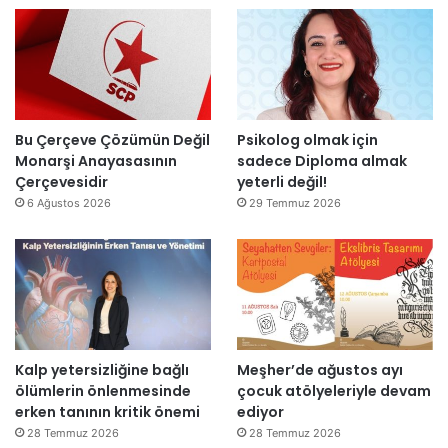
n
l
’
d
l
t
i
a
a
r
r
n
”
s
m
o
e
n
s
Bu Çerçeve Çözümün Değil
Psikolog olmak için
r
a
Monarşi Anayasasının
sadece Diploma almak
a
j
Çerçevesidir
yeterli değil!
y
v
6 Ağustos 2026
29 Temmuz 2026
e
a
n
r
i
:
d
“
e
T
n
e
a
p
Kalp yetersizliğine bağlı
Meşher’de ağustos ayı
ç
k
ölümlerin önlenmesinde
çocuk atölyeleriyle devam
ı
i
erken tanının kritik önemi
ediyor
l
m
d
m
28 Temmuz 2026
28 Temmuz 2026