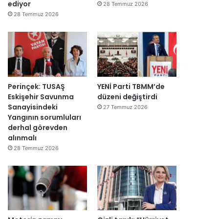
y
v
ediyor
28 Temmuz 2026
e
a
28 Temmuz 2026
n
r
i
:
d
“
e
T
n
e
a
p
ç
k
Perinçek: TUSAŞ
YENİ Parti TBMM’de
ı
i
Eskişehir Savunma
düzeni değiştirdi
l
m
Sanayisindeki
27 Temmuz 2026
d
m
Yangının sorumluları
ı
a
derhal görevden
h
alınmalı
k
28 Temmuz 2026
e
m
e
y
e
d
e