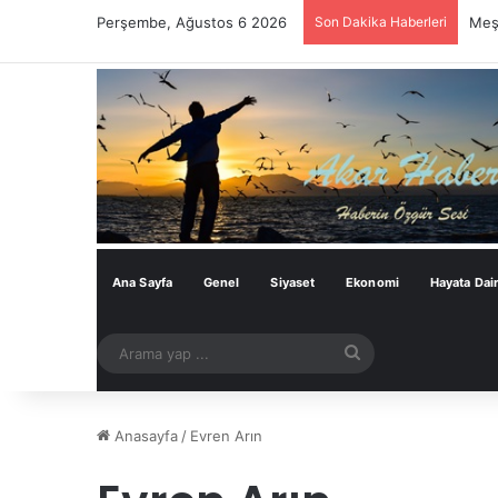
Perşembe, Ağustos 6 2026
Son Dakika Haberleri
Meşh
Ana Sayfa
Genel
Siyaset
Ekonomi
Hayata Dai
Arama
yap
...
Anasayfa
/
Evren Arın