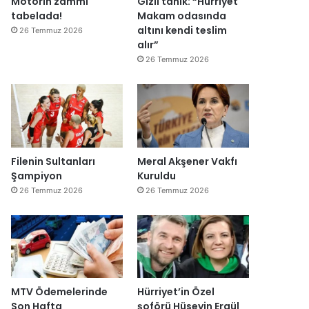
Motorin zammı
Gizli tanık: “Hürriyet
ğ
tabelada!
Makam odasında
i
altını kendi teslim
26 Temmuz 2026
l
alır”
ş
26 Temmuz 2026
i
r
k
e
t
l
e
Filenin Sultanları
Meral Akşener Vakfı
r
Şampiyon
Kuruldu
e
26 Temmuz 2026
26 Temmuz 2026
”
MTV Ödemelerinde
Hürriyet’in Özel
Son Hafta
şoförü Hüseyin Ergül