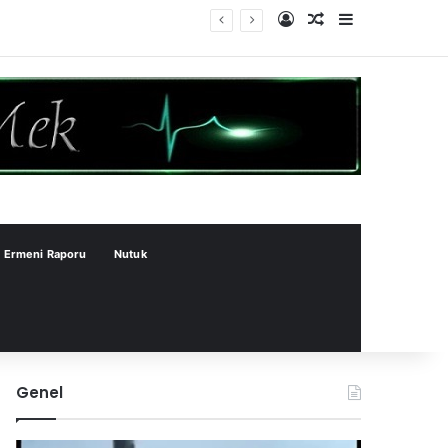
Kayıt Ol
Rastgele Makale
Kenar Bölme
Ermeni Raporu
Nutuk
Genel