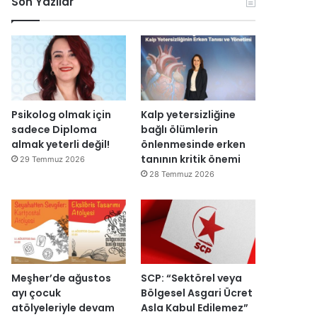
Son Yazılar
k
l
r
ç
o
e
u
i
n
n
ş
s
o
d
t
i
m
i
u
E
i
r
r
s
k
d
m
r
D
i
a
a
Psikolog olmak için
Kalp yetersizliğine
ü
s
I
sadece Diploma
bağlı ölümlerin
z
ı
ş
almak yeterli değil!
önlenmesinde erken
e
y
ı
tanının kritik önemi
29 Temmuz 2026
n
ı
k
28 Temmuz 2026
d
l
’
i
l
t
r
a
a
”
r
n
s
m
o
e
n
s
Meşher’de ağustos
SCP: “Sektörel veya
r
a
ayı çocuk
Bölgesel Asgari Ücret
a
j
atölyeleriyle devam
Asla Kabul Edilemez”