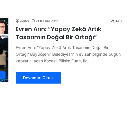
B
ü
t
ü
editor
21 Kasım 2025
146
n
Evren Arın: “Yapay Zekâ Artık
d
Tasarımın Doğal Bir Ortağı”
ü
14 Haziran 2026
n
ojesi
Bütün dünya A Milli Takım’ı
Evren Arın: “Yapay Zekâ Artık Tasarımın Doğal Bir
y
konuşuyor
Ortağı” Büyükşehir Belediyesi’nin ev sahipliğinde bugün
a
kapılarını açan Kocaeli Bilişim Fuarı, ilk…
A
M
i
ji
Devamını Oku »
l
l
i
T
a
k
ı
m
’