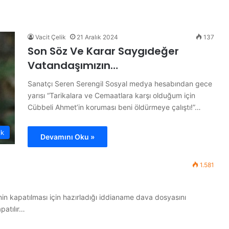
B
ü
t
ü
Vacit Çelik
21 Aralık 2024
137
n
Son Söz Ve Karar Saygıdeğer
d
Vatandaşımızın…
ü
14 Haziran 2026
n
ojesi
Bütün dünya A Milli Takım’ı
Sanatçı Seren Serengil Sosyal medya hesabından gece
y
konuşuyor
yarısı “Tarikalara ve Cemaatlara karşı olduğum için
a
Cübbeli Ahmet’in koruması beni öldürmeye çalıştı!”…
A
M
i
ik
Devamını Oku »
l
l
i
1.581
T
a
k
in kapatılması için hazırladığı iddianame dava dosyasını
ı
patılır…
m
’