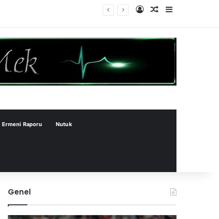
Kayıt Ol
Rastgele Makale
Kenar Bölme
Ermeni Raporu
Nutuk
Genel