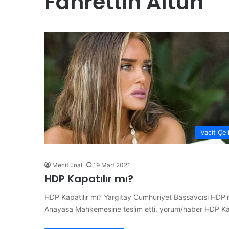
Fahrettin Altun
“
H
a
y
d
i
Y
28 Haziran 2026
e
“Haydi Yelken Basın” Pr
l
anları Şampiyon
Kamuoyuna Tanıtıldı
k
e
n
B
Vacit Çel
a
s
ı
Mecit ünal
19 Mart 2021
n
HDP Kapatılır mı?
”
P
HDP Kapatılır mı? Yargıtay Cumhuriyet Başsavcısı HDP’n
r
Anayasa Mahkemesine teslim etti. yorum/haber HDP Ka
o
j