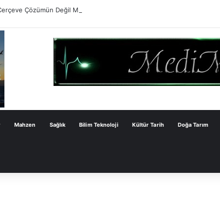
Çerçeve Çözümün Değil Monarşi Anayasasının Çerçevesidir
r
Mahzen
Sağlık
Bilim Teknoloji
Kültür Tarih
Doğa Tarım