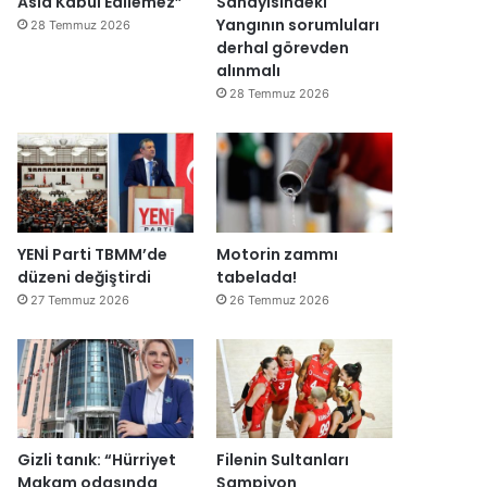
Asla Kabul Edilemez”
Sanayisindeki
ğ
Yangının sorumluları
28 Temmuz 2026
i
derhal görevden
l
alınmalı
ş
28 Temmuz 2026
i
r
k
e
t
l
e
YENİ Parti TBMM’de
Motorin zammı
r
düzeni değiştirdi
tabelada!
e
27 Temmuz 2026
26 Temmuz 2026
”
Gizli tanık: “Hürriyet
Filenin Sultanları
Makam odasında
Şampiyon