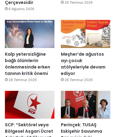
y
v
Çerçevesidir
29 Temmuz 2026
e
a
6 Ağustos 2026
n
r
i
:
d
“
e
T
n
e
a
p
ç
k
Kalp yetersizliğine
Meşher’de ağustos
ı
i
bağlı ölümlerin
ayı çocuk
l
m
önlenmesinde erken
atölyeleriyle devam
d
m
tanının kritik önemi
ediyor
ı
a
28 Temmuz 2026
28 Temmuz 2026
h
k
e
m
e
y
e
SCP: “Sektörel veya
Perinçek: TUSAŞ
d
Bölgesel Asgari Ücret
Eskişehir Savunma
e