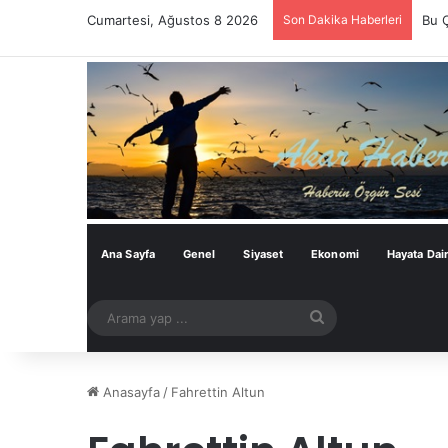
Cumartesi, Ağustos 8 2026
Son Dakika Haberleri
Bu 
Ana Sayfa
Genel
Siyaset
Ekonomi
Hayata Dai
Arama
yap
...
Anasayfa
/
Fahrettin Altun