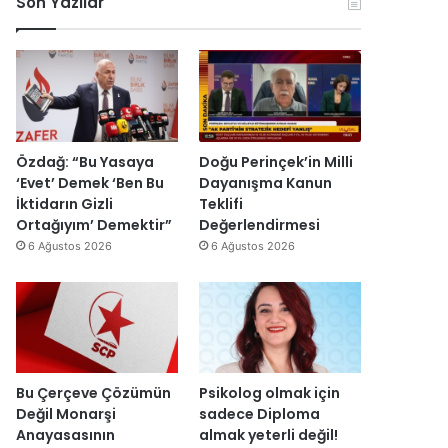
Son Yazılar
k
l
r
ç
o
e
u
i
n
n
ş
s
o
d
t
i
m
i
u
E
i
r
r
s
k
d
m
r
D
i
a
a
Özdağ: “Bu Yasaya
Doğu Perinçek’in Milli
ü
s
I
‘Evet’ Demek ‘Ben Bu
Dayanışma Kanun
z
ı
ş
İktidarın Gizli
Teklifi
e
y
ı
Ortağıyım’ Demektir”
Değerlendirmesi
n
ı
k
6 Ağustos 2026
6 Ağustos 2026
d
l
’
i
l
t
r
a
a
”
r
n
s
m
o
e
n
s
Bu Çerçeve Çözümün
Psikolog olmak için
r
a
Değil Monarşi
sadece Diploma
a
j
Anayasasının
almak yeterli değil!