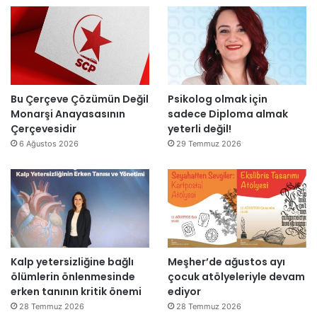
”
a
i
r
t
ı
a
m
m
k
a
a
m
l
l
Bu Çerçeve Çözümün Değil
Psikolog olmak için
m
a
Monarşi Anayasasının
sadece Diploma almak
a
n
Çerçevesidir
yeterli değil!
y
d
6 Ağustos 2026
29 Temmuz 2026
a
ı
c
a
k
Kalp yetersizliğine bağlı
Meşher’de ağustos ayı
ölümlerin önlenmesinde
çocuk atölyeleriyle devam
erken tanının kritik önemi
ediyor
28 Temmuz 2026
28 Temmuz 2026