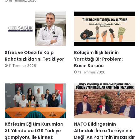
18 Temmuz 2026
Stres ve Obezite Kalp
Bölüşüm İlişkilerinin
Rahatsızlıklarını Tetikliyor
Yarattığı Bir Problem:
Basın Sorunu
11 Temmuz 2026
11 Temmuz 2026
Körfezim Eğitim Kurumları
NATO Bildirgesinin
31. Yılında da LGS Türkiye
Altındaki İmza Türkiye’nin
Şampiyonu ile Bir Kez
Değil AK Parti’nin İmzasıdır