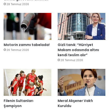
e
28 Temmuz 2026
”
Motorin zammı tabelada!
Gizli tanık: “Hürriyet
Makam odasında altını
26 Temmuz 2026
kendi teslim alır”
26 Temmuz 2026
Filenin Sultanları
Meral Akşener Vakfı
Şampiyon
Kuruldu