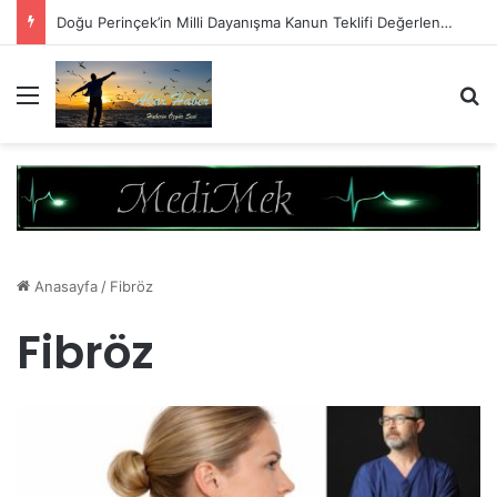
Doğu Perinçek’in Milli Dayanışma Kanun Teklifi Değerlendirmesi
Menü
A
Anasayfa
/
Fibröz
Fibröz