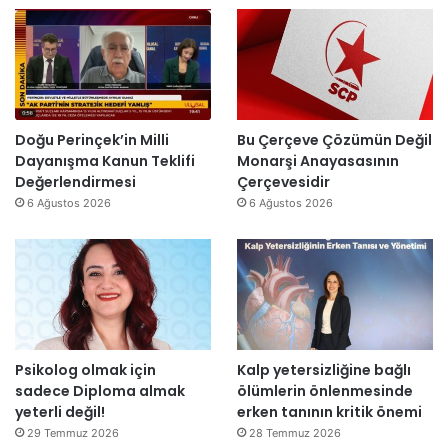
”
n
l
’
d
l
t
i
a
a
r
r
n
”
s
m
o
e
n
s
Doğu Perinçek’in Milli
Bu Çerçeve Çözümün Değil
r
a
Dayanışma Kanun Teklifi
Monarşi Anayasasının
a
j
Değerlendirmesi
Çerçevesidir
y
v
6 Ağustos 2026
6 Ağustos 2026
e
a
n
r
i
:
d
“
e
T
n
e
a
p
Psikolog olmak için
Kalp yetersizliğine bağlı
ç
k
sadece Diploma almak
ölümlerin önlenmesinde
ı
i
yeterli değil!
erken tanının kritik önemi
l
m
d
m
29 Temmuz 2026
28 Temmuz 2026