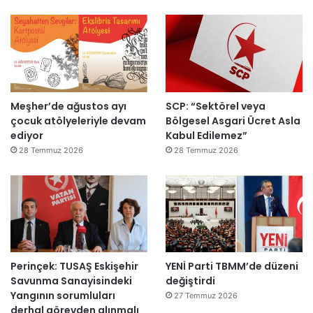
ı
a
h
k
e
m
e
y
Meşher’de ağustos ayı
SCP: “Sektörel veya
e
çocuk atölyeleriyle devam
Bölgesel Asgari Ücret Asla
d
ediyor
Kabul Edilemez”
e
ğ
28 Temmuz 2026
28 Temmuz 2026
i
l
ş
i
r
k
e
Perinçek: TUSAŞ Eskişehir
YENİ Parti TBMM’de düzeni
t
Savunma Sanayisindeki
değiştirdi
l
Yangının sorumluları
e
27 Temmuz 2026
derhal görevden alınmalı
r