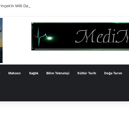
inçek’in Milli Dayanışma Kanun Teklifi Değerlendirmesi
r
Mahzen
Sağlık
Bilim Teknoloji
Kültür Tarih
Doğa Tarım