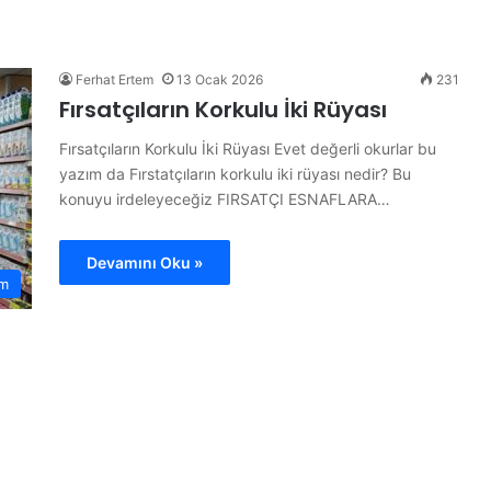
“
H
a
y
Ferhat Ertem
13 Ocak 2026
231
d
Fırsatçıların Korkulu İki Rüyası
i
Y
Fırsatçıların Korkulu İki Rüyası Evet değerli okurlar bu
28 Haziran 2026
e
yazım da Fırstatçıların korkulu iki rüyası nedir? Bu
“Haydi Yelken Basın” Projesi
l
konuyu irdeleyeceğiz FIRSATÇI ESNAFLARA…
Şampiyon
Kamuoyuna Tanıtıldı
k
e
n
Devamını Oku »
B
em
a
s
ı
n
”
P
r
o
j