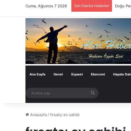
Cuma, Ağustos 7 2026
Son Dakika Haberleri
Doğu Per
Ana Sayfa
Genel
Siyaset
Ekonomi
Hayata Dai
Arama
yap
...
Anasayfa
/
fırsatçı ev sahibi