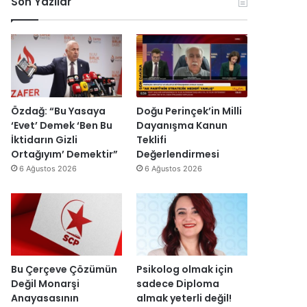
Son Yazılar
r
k
e
r
k
o
y
u
e
n
y
ş
s
o
a
t
H
m
h
u
a
i
’
r
i
k
p
m
n
D
r
a
Özdağ: “Bu Yasaya
Doğu Perinçek’in Milli
d
ü
o
s
‘Evet’ Demek ‘Ben Bu
Dayanışma Kanun
i
z
j
ı
İktidarın Gizli
Teklifi
r
e
e
y
Ortağıyım’ Demektir”
Değerlendirmesi
”
n
s
ı
6 Ağustos 2026
6 Ağustos 2026
d
i
l
i
t
l
r
a
a
”
m
r
a
s
m
o
l
n
Bu Çerçeve Çözümün
Psikolog olmak için
a
r
Değil Monarşi
sadece Diploma
n
a
Anayasasının
almak yeterli değil!