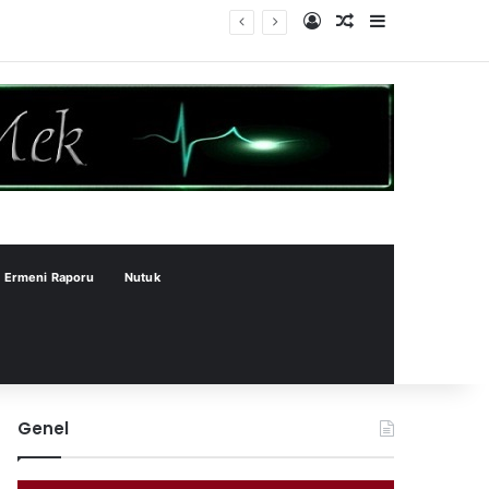
Kayıt Ol
Rastgele Makale
Kenar Bölme
Ermeni Raporu
Nutuk
Genel