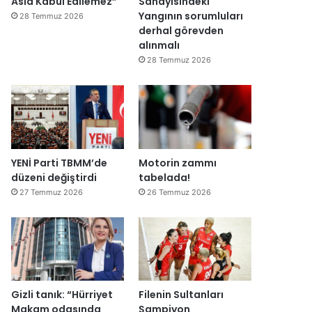
Asla Kabul Edilemez”
Sanayisindeki
Yangının sorumluları
28 Temmuz 2026
derhal görevden
alınmalı
28 Temmuz 2026
YENİ Parti TBMM’de
Motorin zammı
düzeni değiştirdi
tabelada!
27 Temmuz 2026
26 Temmuz 2026
Gizli tanık: “Hürriyet
Filenin Sultanları
Makam odasında
Şampiyon