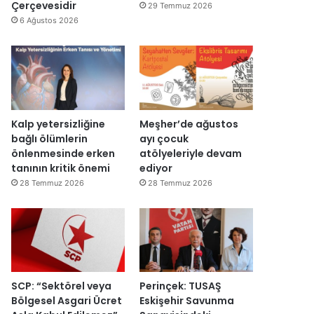
d
y
Çerçevesidir
29 Temmuz 2026
ı
e
6 Ağustos 2026
n
i
d
e
n
a
ç
Kalp yetersizliğine
Meşher’de ağustos
ı
bağlı ölümlerin
ayı çocuk
l
önlenmesinde erken
atölyeleriyle devam
d
tanının kritik önemi
ediyor
ı
28 Temmuz 2026
28 Temmuz 2026
SCP: “Sektörel veya
Perinçek: TUSAŞ
Bölgesel Asgari Ücret
Eskişehir Savunma