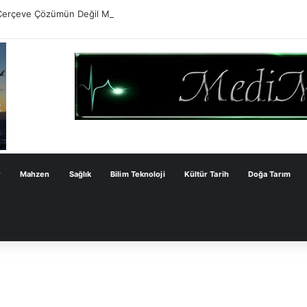
Çerçeve Çözümün Değil Monarşi Anayasasının Çerçevesidir
r
Mahzen
Sağlık
Bilim Teknoloji
Kültür Tarih
Doğa Tarım