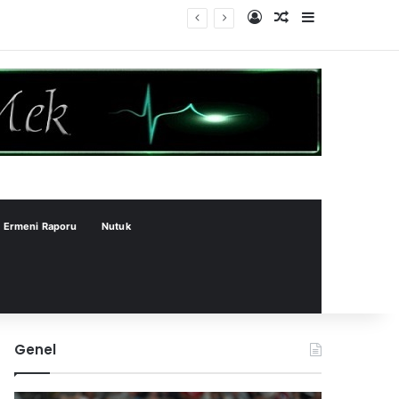
Kayıt Ol
Rastgele Makale
Kenar Bölme
Ermeni Raporu
Nutuk
Genel