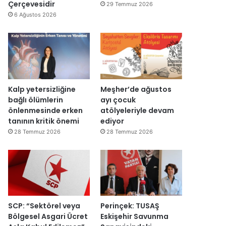
y
v
Çerçevesidir
29 Temmuz 2026
e
a
6 Ağustos 2026
n
r
i
:
d
“
e
T
n
e
a
p
ç
k
Kalp yetersizliğine
Meşher’de ağustos
ı
i
bağlı ölümlerin
ayı çocuk
l
m
önlenmesinde erken
atölyeleriyle devam
d
m
tanının kritik önemi
ediyor
ı
a
28 Temmuz 2026
28 Temmuz 2026
h
k
e
m
e
y
e
SCP: “Sektörel veya
Perinçek: TUSAŞ
d
Bölgesel Asgari Ücret
Eskişehir Savunma
e