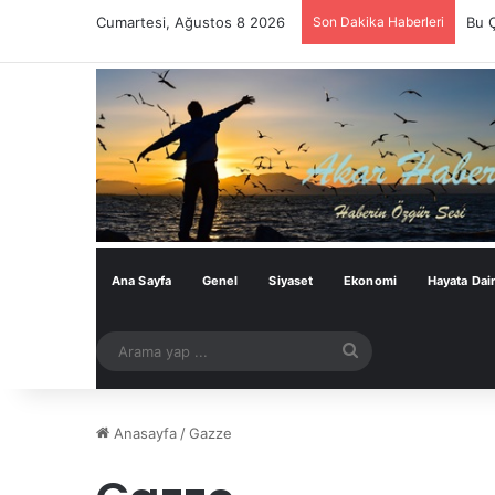
Cumartesi, Ağustos 8 2026
Son Dakika Haberleri
Bu 
Ana Sayfa
Genel
Siyaset
Ekonomi
Hayata Dai
Arama
yap
...
Anasayfa
/
Gazze