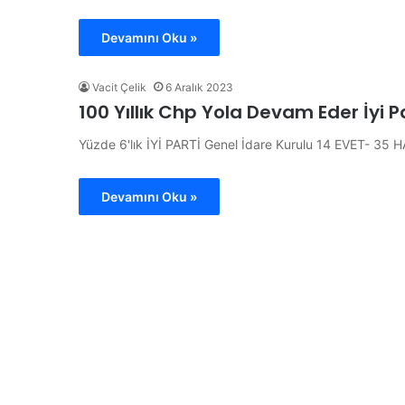
e
s
Devamını Oku »
i
K
Vacit Çelik
6 Aralık 2023
a
100 Yıllık Chp Yola Devam Eder İyi Pa
m
u
Yüzde 6'lık İYİ PARTİ Genel İdare Kurulu 14 EVET- 35 
o
y
u
Devamını Oku »
n
a
T
Ö
a
z
n
g
ı
ü
t
r
ı
Ö
l
z
d
e
el veya Bölgesel Asgari
24 Temmuz 2026
ı
l