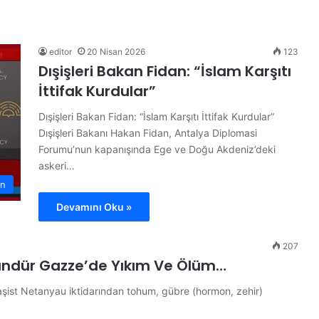
B
ü
t
ü
editor
20 Nisan 2026
123
n
Dışişleri Bakan Fidan: “İslam Karşıtı
d
İttifak Kurdular”
ü
14 Haziran 2026
n
ojesi
Bütün dünya A Milli Takım’ı
Dışişleri Bakan Fidan: “İslam Karşıtı İttifak Kurdular”
y
konuşuyor
Dışişleri Bakanı Hakan Fidan, Antalya Diplomasi
a
Forumu’nun kapanışında Ege ve Doğu Akdeniz’deki
A
askeri…
M
i
n
l
Devamını Oku »
l
i
T
207
a
Gündür Gazze’de Yıkım Ve Ölüm…
k
ı
şist Netanyau iktidarından tohum, gübre (hormon, zehir)
m
’