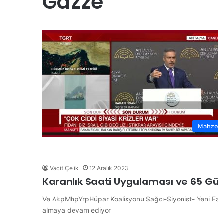
Gazze
“
H
a
y
d
i
Y
28 Haziran 2026
e
“Haydi Yelken Basın” Pr
l
anları Şampiyon
Kamuoyuna Tanıtıldı
k
e
n
B
Mahze
a
s
ı
n
Vacit Çelik
12 Aralık 2023
”
Karanlık Saati Uygulaması ve 65 
P
r
Ve AkpMhpYrpHüpar Koalisyonu Sağcı-Siyonist- Yeni Fa
o
almaya devam ediyor
j