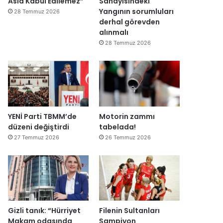
Asla Kabul Edilemez”
Sanayisindeki
ğ
Yangının sorumluları
28 Temmuz 2026
i
derhal görevden
l
alınmalı
ş
28 Temmuz 2026
i
r
k
e
t
l
e
YENİ Parti TBMM’de
Motorin zammı
r
düzeni değiştirdi
tabelada!
e
27 Temmuz 2026
26 Temmuz 2026
”
Gizli tanık: “Hürriyet
Filenin Sultanları
Makam odasında
Şampiyon