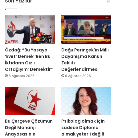
Son Yazılar
k
l
r
ç
o
e
u
i
n
n
ş
s
o
d
t
i
m
i
u
E
i
r
r
s
k
d
m
r
D
i
a
a
Özdağ: “Bu Yasaya
Doğu Perinçek’in Milli
ü
s
I
‘Evet’ Demek ‘Ben Bu
Dayanışma Kanun
z
ı
ş
İktidarın Gizli
Teklifi
e
y
ı
Ortağıyım’ Demektir”
Değerlendirmesi
n
ı
k
6 Ağustos 2026
6 Ağustos 2026
d
l
’
i
l
t
r
a
a
”
r
n
s
m
o
e
n
s
Bu Çerçeve Çözümün
Psikolog olmak için
r
a
Değil Monarşi
sadece Diploma
a
j
Anayasasının
almak yeterli değil!