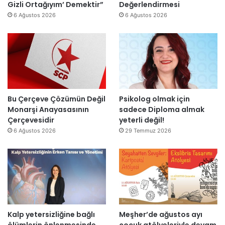
c
j
Gizli Ortağıyım’ Demektir”
Değerlendirmesi
i
i
e
6 Ağustos 2026
6 Ağustos 2026
r
y
s
”
a
i
r
t
ı
a
m
m
k
a
a
m
l
l
Bu Çerçeve Çözümün Değil
Psikolog olmak için
m
a
Monarşi Anayasasının
sadece Diploma almak
a
n
Çerçevesidir
yeterli değil!
y
d
6 Ağustos 2026
29 Temmuz 2026
a
ı
c
a
k
Kalp yetersizliğine bağlı
Meşher’de ağustos ayı
ölümlerin önlenmesinde
çocuk atölyeleriyle devam