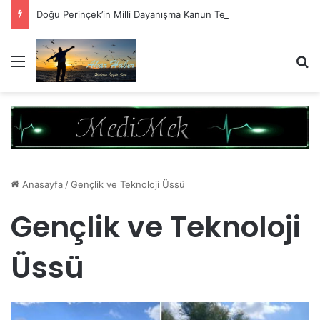
Doğu Perinçek’in Milli Dayanışma Kanun Teklifi Değerlendirmesi
Menü
A
Anasayfa
/
Gençlik ve Teknoloji Üssü
Gençlik ve Teknoloji
Üssü