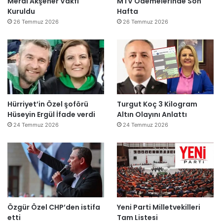
Meral Akşener Vakfı
MTV Ödemelerinde Son
Kuruldu
Hafta
26 Temmuz 2026
26 Temmuz 2026
Hürriyet’in Özel şoförü
Turgut Koç 3 Kilogram
Hüseyin Ergül İfade verdi
Altın Olayını Anlattı
24 Temmuz 2026
24 Temmuz 2026
Özgür Özel CHP’den istifa
Yeni Parti Milletvekilleri
etti
Tam Listesi