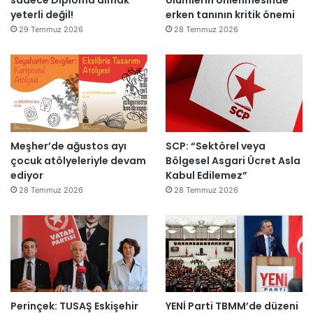
yeterli değil!
erken tanının kritik önemi
l
m
d
m
29 Temmuz 2026
28 Temmuz 2026
ı
a
h
k
e
m
e
y
Meşher’de ağustos ayı
SCP: “Sektörel veya
e
çocuk atölyeleriyle devam
Bölgesel Asgari Ücret Asla
d
ediyor
Kabul Edilemez”
e
ğ
28 Temmuz 2026
28 Temmuz 2026
i
l
ş
i
r
k
e
Perinçek: TUSAŞ Eskişehir
YENİ Parti TBMM’de düzeni
t