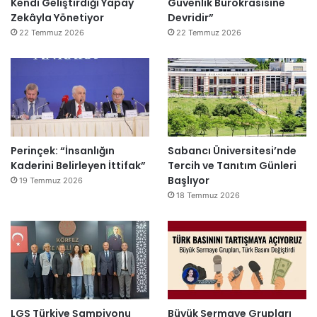
Kendi Geliştirdiği Yapay
Güvenlik Bürokrasisine
Zekâyla Yönetiyor
Devridir”
22 Temmuz 2026
22 Temmuz 2026
Perinçek: “İnsanlığın
Sabancı Üniversitesi’nde
Kaderini Belirleyen İttifak”
Tercih ve Tanıtım Günleri
Başlıyor
19 Temmuz 2026
18 Temmuz 2026
LGS Türkiye Şampiyonu
Büyük Sermaye Grupları