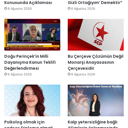
ı
ş
Konusunda Açıklaması
Gizli Ortağıyım’ Demektir”
i
z
y
ı
8 Ağustos 2026
6 Ağustos 2026
r
e
ı
k
”
n
l
’
d
l
t
i
a
a
r
r
n
”
s
m
o
e
n
s
Doğu Perinçek’in Milli
Bu Çerçeve Çözümün Değil
r
a
Dayanışma Kanun Teklifi
Monarşi Anayasasının
a
j
Değerlendirmesi
Çerçevesidir
y
v
6 Ağustos 2026
6 Ağustos 2026
e
a
n
r
i
:
d
“
e
T
n
e
a
p
Psikolog olmak için
Kalp yetersizliğine bağlı
ç
k
sadece Diploma almak
ölümlerin önlenmesinde
ı
i