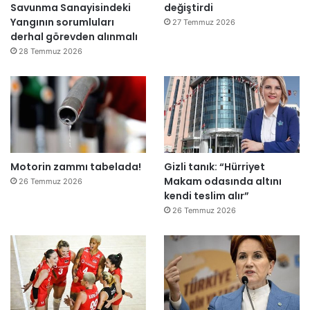
Savunma Sanayisindeki
değiştirdi
l
Yangının sorumluları
e
27 Temmuz 2026
derhal görevden alınmalı
r
e
28 Temmuz 2026
”
Motorin zammı tabelada!
Gizli tanık: “Hürriyet
Makam odasında altını
26 Temmuz 2026
kendi teslim alır”
26 Temmuz 2026