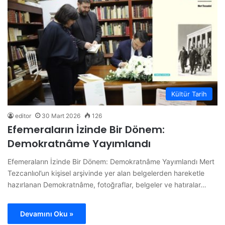
Kültür Tarih
editor
30 Mart 2026
126
Efemeraların İzinde Bir Dönem:
Demokratnâme Yayımlandı
Efemeraların İzinde Bir Dönem: Demokratnâme Yayımlandı Mert
Tezcanlıol’un kişisel arşivinde yer alan belgelerden hareketle
hazırlanan Demokratnâme, fotoğraflar, belgeler ve hatıralar…
Devamını Oku »