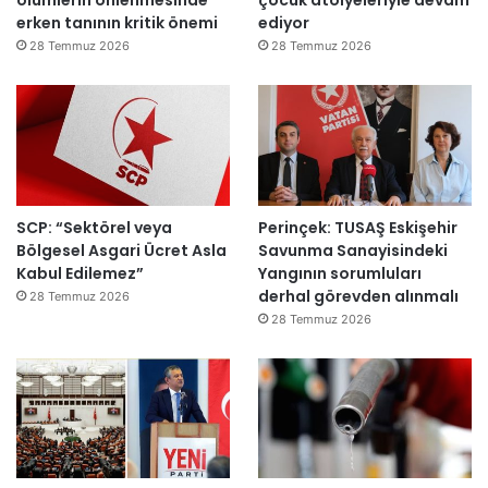
erken tanının kritik önemi
ediyor
l
d
28 Temmuz 2026
28 Temmuz 2026
ı
SCP: “Sektörel veya
Perinçek: TUSAŞ Eskişehir
Bölgesel Asgari Ücret Asla
Savunma Sanayisindeki
Kabul Edilemez”
Yangının sorumluları
derhal görevden alınmalı
28 Temmuz 2026
28 Temmuz 2026