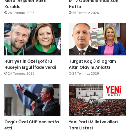
Meral Akşener Vakfı
MTV Ödemelerinde Son
Kuruldu
Hafta
26 Temmuz 2026
26 Temmuz 2026
Hürriyet’in Özel şoförü
Turgut Koç 3 Kilogram
Hüseyin Ergül İfade verdi
Altın Olayını Anlattı
24 Temmuz 2026
24 Temmuz 2026
Özgür Özel CHP’den istifa
Yeni Parti Milletvekilleri
etti
Tam Listesi