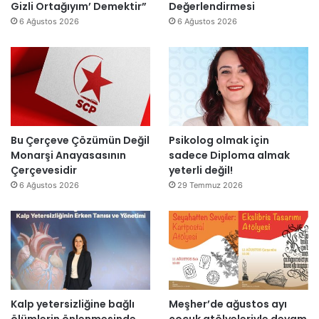
j
ı
Gizli Ortağıyım’ Demektir”
Değerlendirmesi
i
z
e
y
6 Ağustos 2026
6 Ağustos 2026
r
e
s
ı
”
n
i
l
d
t
l
i
a
a
r
m
r
”
a
s
m
o
l
n
Bu Çerçeve Çözümün Değil
Psikolog olmak için
a
r
Monarşi Anayasasının
sadece Diploma almak
n
a
Çerçevesidir
yeterli değil!
d
y
6 Ağustos 2026
29 Temmuz 2026
ı
e
n
i
d
e
n
a
Kalp yetersizliğine bağlı
Meşher’de ağustos ayı
ç
ölümlerin önlenmesinde
çocuk atölyeleriyle devam
ı