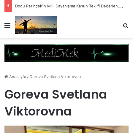
Doğu Perinçek’in Milli Dayanışma Kanun Teklifi Değerlendirmesi
Menü
A
Anasayfa
/
Goreva Svetlana Viktorovna
Goreva Svetlana
Viktorovna