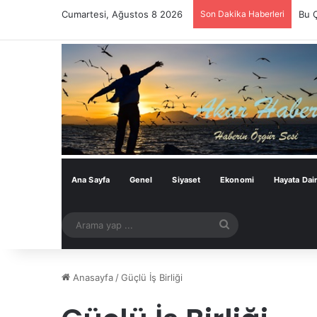
Cumartesi, Ağustos 8 2026
Son Dakika Haberleri
Bu 
Ana Sayfa
Genel
Siyaset
Ekonomi
Hayata Dai
Arama
yap
...
Anasayfa
/
Güçlü İş Birliği