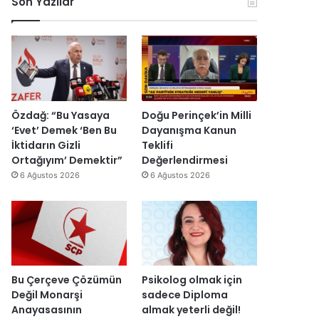
Son Yazılar
k
l
r
ç
o
e
u
i
n
n
ş
s
o
d
t
i
m
i
u
E
i
r
r
s
k
d
m
r
D
i
a
a
Özdağ: “Bu Yasaya
Doğu Perinçek’in Milli
ü
s
I
‘Evet’ Demek ‘Ben Bu
Dayanışma Kanun
z
ı
ş
İktidarın Gizli
Teklifi
e
y
ı
Ortağıyım’ Demektir”
Değerlendirmesi
n
ı
k
6 Ağustos 2026
6 Ağustos 2026
d
l
’
i
l
t
r
a
a
”
r
n
s
m
o
e
n
s
Bu Çerçeve Çözümün
Psikolog olmak için
r
a
Değil Monarşi
sadece Diploma
a
j
Anayasasının
almak yeterli değil!