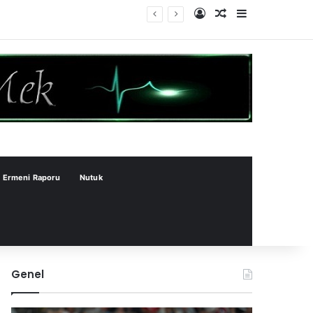
Kayıt Ol
Rastgele Makale
Kenar Bölme
Ermeni Raporu
Nutuk
Genel