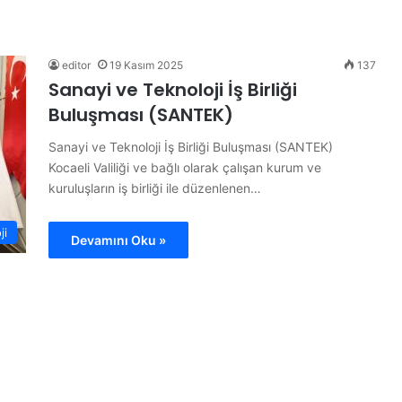
B
ü
t
ü
editor
19 Kasım 2025
137
n
Sanayi ve Teknoloji İş Birliği
d
Buluşması (SANTEK)
ü
14 Haziran 2026
n
ojesi
Bütün dünya A Milli Takım’ı
Sanayi ve Teknoloji İş Birliği Buluşması (SANTEK)
y
konuşuyor
Kocaeli Valiliği ve bağlı olarak çalışan kurum ve
a
kuruluşların iş birliği ile düzenlenen…
A
M
i
ji
Devamını Oku »
l
l
i
T
a
k
ı
m
’