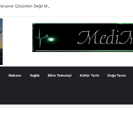
Çerçeve Çözümün Değil Monarşi Anayasasının Çerçevesidir
r
Mahzen
Sağlık
Bilim Teknoloji
Kültür Tarih
Doğa Tarım