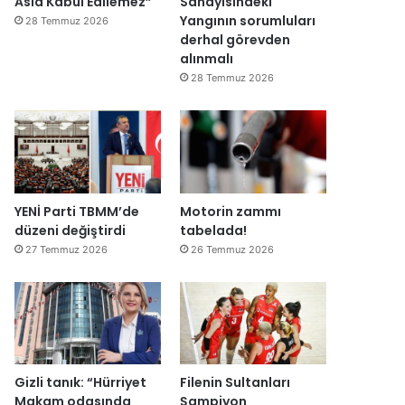
Asla Kabul Edilemez”
Sanayisindeki
ğ
Yangının sorumluları
28 Temmuz 2026
i
derhal görevden
l
alınmalı
ş
28 Temmuz 2026
i
r
k
e
t
l
e
YENİ Parti TBMM’de
Motorin zammı
r
düzeni değiştirdi
tabelada!
e
27 Temmuz 2026
26 Temmuz 2026
”
Gizli tanık: “Hürriyet
Filenin Sultanları
Makam odasında
Şampiyon