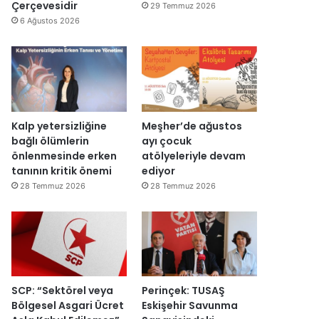
y
v
Çerçevesidir
29 Temmuz 2026
e
a
6 Ağustos 2026
n
r
i
:
d
“
e
T
n
e
a
p
ç
k
Kalp yetersizliğine
Meşher’de ağustos
ı
i
bağlı ölümlerin
ayı çocuk
l
m
önlenmesinde erken
atölyeleriyle devam
d
m
tanının kritik önemi
ediyor
ı
a
28 Temmuz 2026
28 Temmuz 2026
h
k
e
m
e
y
e
SCP: “Sektörel veya
Perinçek: TUSAŞ
d
Bölgesel Asgari Ücret
Eskişehir Savunma
e