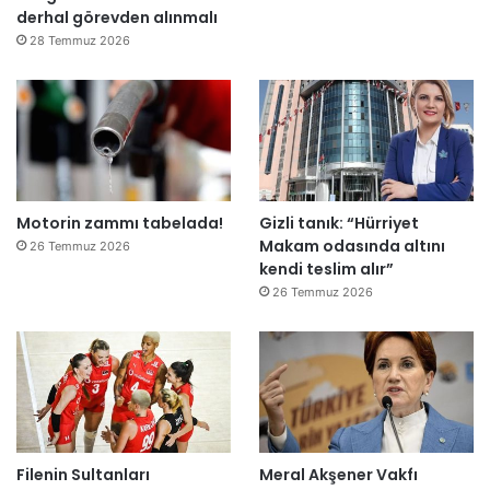
derhal görevden alınmalı
r
e
28 Temmuz 2026
”
Motorin zammı tabelada!
Gizli tanık: “Hürriyet
Makam odasında altını
26 Temmuz 2026
kendi teslim alır”
26 Temmuz 2026
Filenin Sultanları
Meral Akşener Vakfı