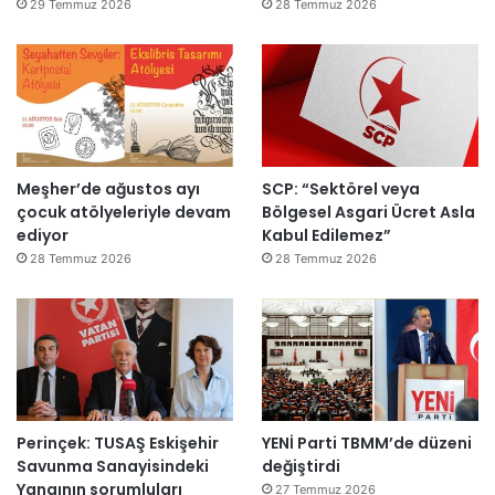
d
m
29 Temmuz 2026
28 Temmuz 2026
ı
a
h
k
e
m
e
y
Meşher’de ağustos ayı
SCP: “Sektörel veya
e
çocuk atölyeleriyle devam
Bölgesel Asgari Ücret Asla
d
ediyor
Kabul Edilemez”
e
ğ
28 Temmuz 2026
28 Temmuz 2026
i
l
ş
i
r
k
e
Perinçek: TUSAŞ Eskişehir
YENİ Parti TBMM’de düzeni
t
Savunma Sanayisindeki
değiştirdi
l
Yangının sorumluları
e
27 Temmuz 2026