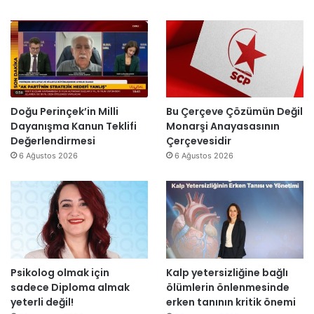
r
e
ı
k
”
n
l
’
d
l
t
i
a
a
r
r
n
”
s
m
o
e
n
s
Doğu Perinçek’in Milli
Bu Çerçeve Çözümün Değil
r
a
Dayanışma Kanun Teklifi
Monarşi Anayasasının
a
j
Değerlendirmesi
Çerçevesidir
y
v
6 Ağustos 2026
6 Ağustos 2026
e
a
n
r
i
:
d
“
e
T
n
e
a
p
Psikolog olmak için
Kalp yetersizliğine bağlı
ç
k
sadece Diploma almak
ölümlerin önlenmesinde
ı
i
yeterli değil!
erken tanının kritik önemi
l
m