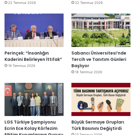
22 Temmuz 2026
22 Temmuz 2026
Perinçek: “İnsanlığın
Sabancı Üniversitesi’nde
Kaderini Belirleyen İttifak”
Tercih ve Tanıtım Günleri
Başlıyor
19 Temmuz 2026
18 Temmuz 2026
LGS Türkiye Şampiyonu
Büyük Sermaye Grupları
Ecrin Ece Kolay Körfezim
Türk Basınını Değiştirdi
Eğitim Kurumlarının Gururu
13 Temmuz 2026