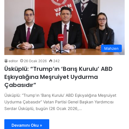
Mahzen
editor
26 Ocak 2026
242
Üsküplü: “Trump’ın ‘Barış Kurulu’ ABD
Eşkıyalığına Meşruiyet Uydurma
Çabasıdır”
Üsküplü: “Trump’ın ‘Barış Kurulu’ ABD Eşkıyalığına Meşruiyet
Uydurma Çabasıdır” Vatan Partisi Genel Başkan Yardımcısı
Serdar Üsküplü, bugün (26 Ocak 2026,…
Devamını Oku »