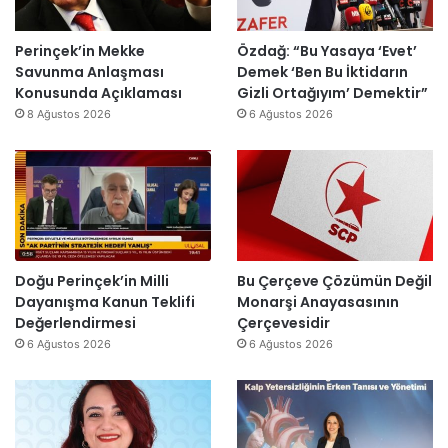
r
s
a
i
m
r
i
k
a
a
Perinçek’in Mekke
Özdağ: “Bu Yasaya ‘Evet’
n
D
s
I
Savunma Anlaşması
Demek ‘Ben Bu İktidarın
d
ü
ı
ş
Konusunda Açıklaması
Gizli Ortağıyım’ Demektir”
i
z
y
ı
8 Ağustos 2026
6 Ağustos 2026
r
e
ı
k
”
n
l
’
d
l
t
i
a
a
r
r
n
”
s
m
o
e
n
s
Doğu Perinçek’in Milli
Bu Çerçeve Çözümün Değil
r
a
Dayanışma Kanun Teklifi
Monarşi Anayasasının
a
j
Değerlendirmesi
Çerçevesidir
y
v
6 Ağustos 2026
6 Ağustos 2026
e
a
n
r
i
:
d
“
e
T