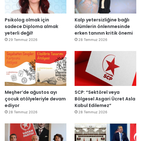
n
e
a
p
Psikolog olmak için
Kalp yetersizliğine bağlı
ç
k
sadece Diploma almak
ölümlerin önlenmesinde
ı
i
yeterli değil!
erken tanının kritik önemi
l
m
d
m
29 Temmuz 2026
28 Temmuz 2026
ı
a
h
k
e
m
e
y
Meşher’de ağustos ayı
SCP: “Sektörel veya
e
çocuk atölyeleriyle devam
Bölgesel Asgari Ücret Asla
d
ediyor
Kabul Edilemez”
e
ğ
28 Temmuz 2026
28 Temmuz 2026
i
l
ş
i