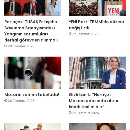
r
k
e
Perinçek: TUSAŞ Eskişehir
YENİ Parti TBMM’de düzeni
t
Savunma Sanayisindeki
değiştirdi
l
Yangının sorumluları
e
27 Temmuz 2026
derhal görevden alınmalı
r
e
28 Temmuz 2026
”
Motorin zammı tabelada!
Gizli tanık: “Hürriyet
Makam odasında altını
26 Temmuz 2026
kendi teslim alır”
26 Temmuz 2026