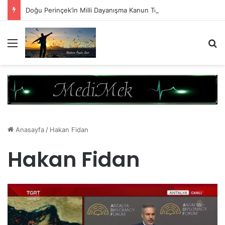
Doğu Perinçek’in Milli Dayanışma Kanun Teklifi Değerlendirmesi
Menü
A
Anasayfa
/
Hakan Fidan
Hakan Fidan